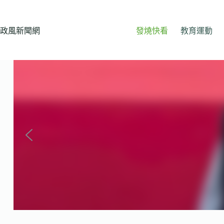
跳
至
主
政風新聞網
發燒快看
教育運動
要
內
容