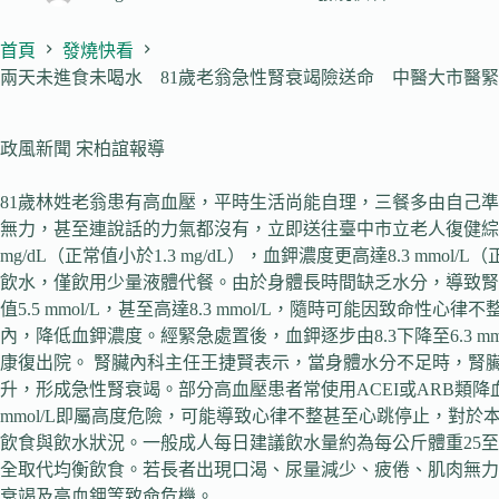
首頁
發燒快看
兩天未進食未喝水 81歲老翁急性腎衰竭險送命 中醫大市醫
政風新聞 宋柏誼報導
81歲林姓老翁患有高血壓，平時生活尚能自理，三餐多由自己
無力，甚至連說話的力氣都沒有，立即送往臺中市立老人復健綜合
mg/dL（正常值小於1.3 mg/dL），血鉀濃度更高達8.3 m
飲水，僅飲用少量液體代餐。由於身體長時間缺乏水分，導致腎
值5.5 mmol/L，甚至高達8.3 mmol/L，隨時可能
內，降低血鉀濃度。經緊急處置後，血鉀逐步由8.3下降至6.3
康復出院。 腎臟內科主任王捷賢表示，當身體水分不足時，腎
升，形成急性腎衰竭。部分高血壓患者常使用ACEI或ARB類
mmol/L即屬高度危險，可能導致心律不整甚至心跳停止，對
飲食與飲水狀況。一般成人每日建議飲水量約為每公斤體重25至3
全取代均衡飲食。若長者出現口渴、尿量減少、疲倦、肌肉無力
衰竭及高血鉀等致命危機。