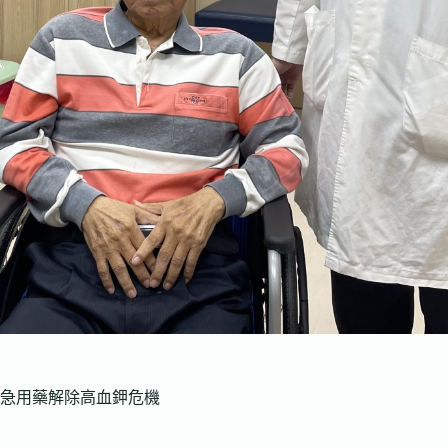
緊急用藥解除高血鉀危機