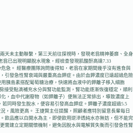
續兩天未主動聯繫，第三天前往探視時，發現老翁精神萎靡、全身
翁已出現明顯脫水現象，經檢查發現肌酸酐高達7.33
變化，情況十分危急。 經醫療團隊詢問後得知，老翁在家期間幾乎沒有進食與
，引發急性腎衰竭與嚴重高血鉀症。由於血鉀濃度已遠超過危險
膜，並使用胰島素搭配葡萄糖治療，快速將血液中的鉀離子移入細胞
轉入病房接受點滴補充水分與腎功能監測，腎功能逐漸恢復穩定，順利
惡化，血中代謝廢物（如鉀離子）便無法正常排出，導致濃度上
，若同時發生脫水，便容易引發高血鉀症。鉀離子濃度超過5.5
狀況，風險更高。 王捷賢主任提醒，照顧者應特別留意長輩每日
升水分。飲品應以白開水為主，即使飲用逆滲透純水亦無妨，但不能完
更需建立定期關懷機制，避免因脫水與電解質失衡而引發急性腎