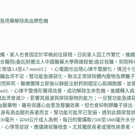
緊急用藥解除高血鉀危機
準備，家人也會固定於早晚前往探視。日前家人因工作繁忙，連
醫院(委託財團法人中國醫藥大學興建經營)急診就醫。到院時老
mol/L（正常值3.4至4.7 mmol/L），心電圖也出現心律不整
臟血流不足，腎功能急速惡化，無法正常排除體內廢物及鉀離子
因致命性心律不整而猝死。醫療團隊立即施以靜脈注射鈣劑穩定心肌細胞
 mmol/L，心律不整情形獲得改善，成功解除生命危機。後續
臟血流會減少，影響其過濾與排除廢物的能力；一旦腎功能急速
降血壓藥物，雖有保護心血管及腎臟效果，但也會抑制鉀離子排出
於本身有高血壓的長者而言，腎功能可能早已受損，遇到此類突發
0毫升，以60公斤成人為例，每日約需攝取1500至1800毫
、心悸等症狀，應儘速就醫檢查。尤其獨居長者或慢性病患者，