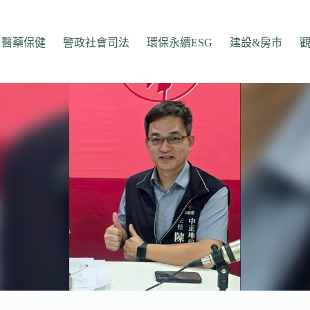
醫藥保健
警政社會司法
環保永續ESG
建設&房市