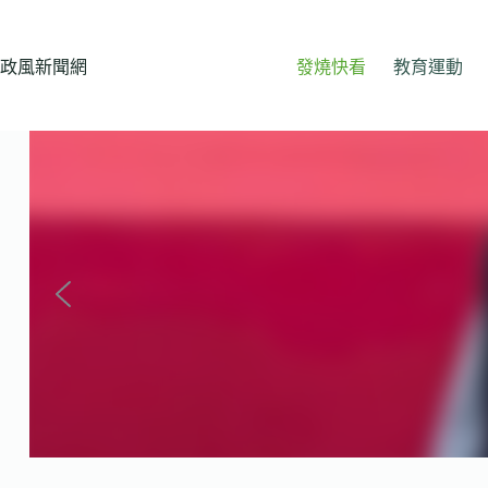
跳
至
主
政風新聞網
發燒快看
教育運動
要
內
容