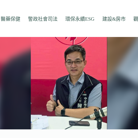
醫藥保健
警政社會司法
環保永續ESG
建設&房市