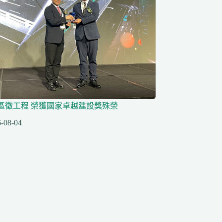
區徵工程 榮獲國家卓越建設獎殊榮
-08-04