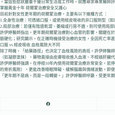
。當這些症狀嚴重干擾日常生活或工作時，就應尋求專業醫師評
掌握黃金十年 荷爾蒙治療安全又護心
目前針對女性更年期的荷爾蒙治療，主要有以下幾種方式 ：
1.全身性治療：可透過口服，或使用經皮吸收的非口服劑型（如
2.局部治療：若僅有陰道乾澀、萎縮或行房不適，則可使用局部
許伊婷醫師指出，更年期荷爾蒙治療對心血管的影響，關鍵在於
脈硬化；研究顯示，在正確時機接受治療的女性，全因死亡率甚至能
口服 vs 經皮吸收 血栓風險大不同
除了時機，「給藥路徑」也決定了血栓風險的高低。許伊婷醫師解
（如凝膠塗抹），藥物直接由皮膚吸收進入血液、不經過肝臟代
許伊婷醫師強調，在停經10年內使用荷爾蒙治療非常安全，若停經超
的骨折風險），更能改善睡眠障礙、緩解腦霧與情緒波動。即使
「更年期不是病，而是一段轉變。」許伊婷醫師呼籲，受更年期