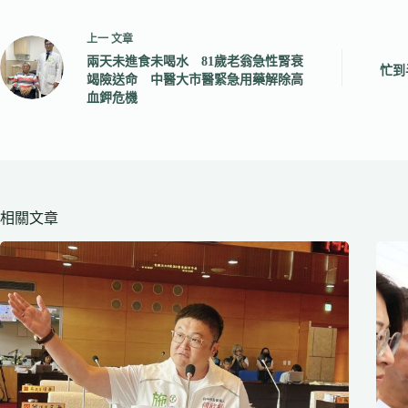
上一
文章
兩天未進食未喝水 81歲老翁急性腎衰
忙到
竭險送命 中醫大市醫緊急用藥解除高
血鉀危機
相關文章