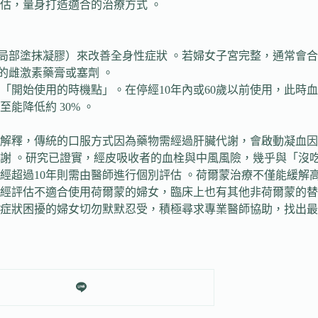
估，量身打造適合的治療方式 。
局部塗抹凝膠）來改善全身性症狀 。若婦女子宮完整，通常會合
的雌激素藥膏或塞劑 。
「開始使用的時機點」。在停經10年內或60歲以前使用，此時
降低約 30% 。
釋，傳統的口服方式因為藥物需經過肝臟代謝，會啟動凝血因子，進
謝 。研究已證實，經皮吸收者的血栓與中風風險，幾乎與「沒吃
過10年則需由醫師進行個別評估 。荷爾蒙治療不僅能緩解高達 8
經評估不適合使用荷爾蒙的婦女，臨床上也有其他非荷爾蒙的替
症狀困擾的婦女切勿默默忍受，積極尋求專業醫師協助，找出最