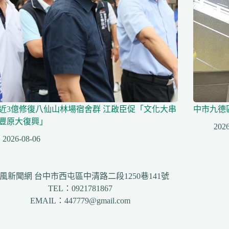
近3億修復八仙山林場宿舍群 江啟臣促「文化大串
中市九德
豐原大復興」
2026
2026-08-06
風新聞網 台中市西屯區中清路二段1250巷141號
TEL：0921781867
EMAIL：447779@gmail.com