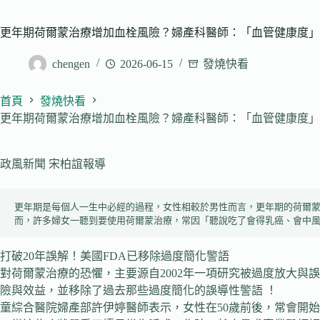
更年期荷爾蒙治療增加血栓風險？婦產科醫師：「血管健康度」
chengen
2026-06-15
發燒快看
首頁
發燒快看
更年期荷爾蒙治療增加血栓風險？婦產科醫師：「血管健康度」
政風新聞 宋柏誼報導
更年期是每個人一生中必經的過程，女性相較於男性而言，更年期的荷爾蒙
而，許多婦女一聽到要使用荷爾蒙治療，常因「聽說吃了會得乳癌、會中
打破20年誤解！美國FDA已移除過度簡化警語
對荷爾蒙治療的恐懼，主要源自2002年一項研究被過度放大與
險與效益，並移除了過去那些過度簡化的誤導性警語 ！
童綜合醫院婦產部許伊婷醫師表示，女性在50歲前後，常會開