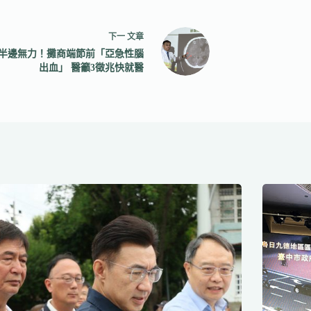
下一
文章
半邊無力！攤商端節前「亞急性腦
出血」 醫籲3徵兆快就醫