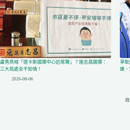
盧秀燕喊「道卡斯國運中心近尾聲」？施志昌踢爆：
爭取
三大局處全不知情！
連、
2026-08-06
政