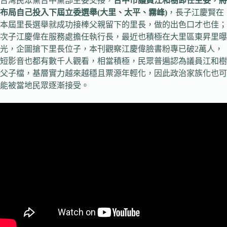
台灣民眾黨台中黨部主委交接，
台中市議員江和樹卸任主委，將
布局自己投入下屆立委選舉(大里、太平、霧峰)
，長子江慶賢在
本屆里長選舉就成功接棒父親留下的里長，做的出色口才也佳；
次子江慶偉在服務處擔任執行長，最近也積極在大里區東昇里曝
光，企圖搶下里長位子，本刊觀察江慶偉臉書粉專已破2萬人，
短影音也都有數千人觀看，相當積極，民眾普遍認為議員江和樹
父子檔，基層實力越來越穩且票源年輕化，因此政治家族化也可
能被當地民眾逐漸接受。