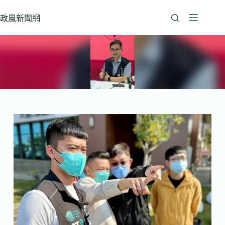
跳
至
政風新聞網
主
要
內
容