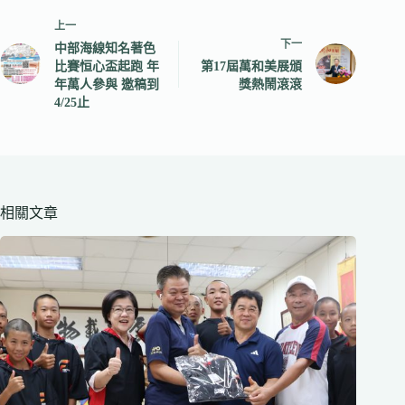
上一
下一
中部海線知名著色
比賽恒心盃起跑 年
第17屆萬和美展頒
年萬人參與 邀稿到
獎熱鬧滾滾
4/25止
相關文章