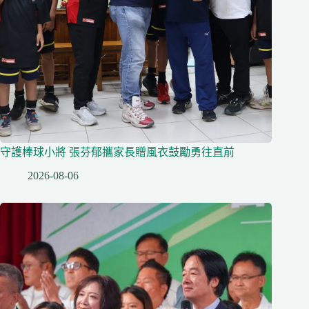
守護棒球小將 張芬郁攜家長贈風衣鼓勵勇往直前
2026-08-06