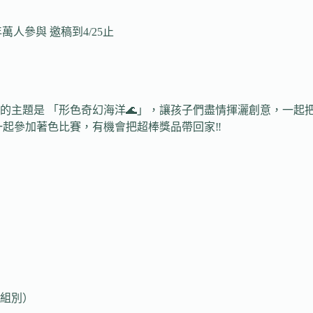
人參與 邀稿到4/25止
的主題是 「形色奇幻海洋🌊」，讓孩子們盡情揮灑創意，一起
一起參加著色比賽，有機會把超棒獎品帶回家‼️
組別）