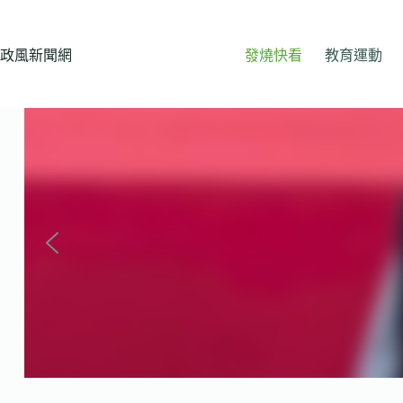
跳
至
主
政風新聞網
發燒快看
教育運動
要
內
容