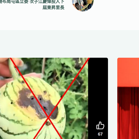
樹布局屯區立委 次子江慶偉投入下
屆東昇里長