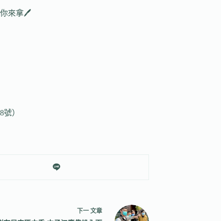
來拿🖊️
8號）
下一
文章