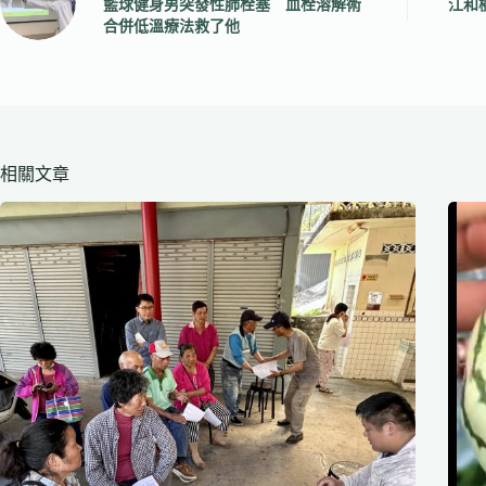
籃球健身男突發性肺栓塞 血栓溶解術
江和
合併低溫療法救了他
相關文章