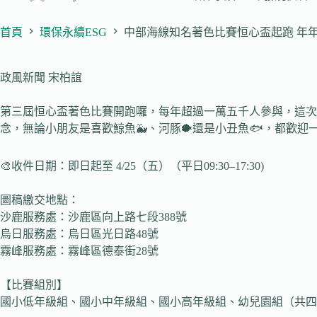
首頁
環保永續ESG
中部海線知名著色比賽恒心盃起跑 年年萬
政風新聞 宋柏誼
第三屆恒心盃著色比賽開跑囉，每年超過一萬五千人參與，這次
念，無論小朋友是喜歡鯨魚🐳、河豚🐡還是小丑魚🐟，都歡迎
🎨收件日期：即日起至 4/25（五）（平日09:30–17:30)
圖稿繳交地點：
沙鹿服務處：沙鹿區向上路七段388號
烏日服務處：烏日區光日路48號
霧峰服務處：霧峰區德泰街28號
【比賽組別】
國小低年級組、國小中年級組、國小高年級組、幼兒園組（共四