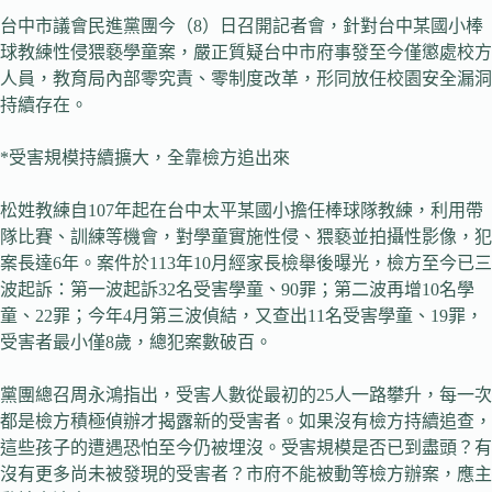
台中市議會民進黨團今（8）日召開記者會，針對台中某國小棒
球教練性侵猥褻學童案，嚴正質疑台中市府事發至今僅懲處校方
人員，教育局內部零究責、零制度改革，形同放任校園安全漏洞
持續存在。
*受害規模持續擴大，全靠檢方追出來
松姓教練自107年起在台中太平某國小擔任棒球隊教練，利用帶
隊比賽、訓練等機會，對學童實施性侵、猥褻並拍攝性影像，犯
案長達6年。案件於113年10月經家長檢舉後曝光，檢方至今已三
波起訴：第一波起訴32名受害學童、90罪；第二波再增10名學
童、22罪；今年4月第三波偵結，又查出11名受害學童、19罪，
受害者最小僅8歲，總犯案數破百。
黨團總召周永鴻指出，受害人數從最初的25人一路攀升，每一次
都是檢方積極偵辦才揭露新的受害者。如果沒有檢方持續追查，
這些孩子的遭遇恐怕至今仍被埋沒。受害規模是否已到盡頭？有
沒有更多尚未被發現的受害者？市府不能被動等檢方辦案，應主