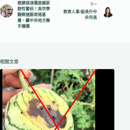
塑膠袋漲價是國家
下一
韌性警訊！吳宗學
教育人事/組長升中
觀察通膨席捲基
央司長
層，籲中央地方聯
手穩價
相關文章