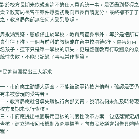
對於校方長期未依規查詢不適任人員系統一事，是否盡到督導之
責？教育局長曾在案件爆發初期向市長自請處分，最終卻不了了
之，教育局內部無任何人受到懲處。
周永鴻質疑，懲處僅止於學校，教育局置身事外，等於是把所有
責任往下推。一個有前科的教練能在台中校園待6年、傷害近百
名孩子，這不只是單一學校的疏失，更是整個教育行政體系的系
統性失敗，不能只記過了事就當作翻篇。
*民進黨團提出三大訴求
一、市府應主動擴大清查，不能被動等待檢方偵辦，確認是否仍
有未被發現的受害者。
二、教育局應就督導失職進行內部究責，說明為何未能及時發現
校方長期未執行查核。
三、市府應提出校園聘用查核的制度性改革方案，包括落實定期
查核、建立通報回報機制及究責標準，向市民及議會報告具體時
程。