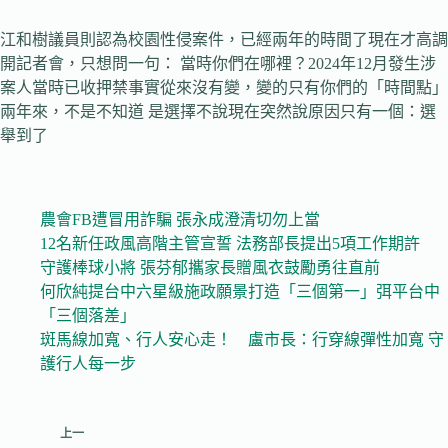
江和樹議員則認為校園性侵案件，已經兩年的時間了現在才高調
開記者會，只想問一句： 當時你們在哪裡？2024年12月發生涉
案人當時已收押禁事實從來沒有變，變的只有你們的「時間點」
兩年來，不是不知道 是選擇不說現在突然說原因只有一個：選
舉到了
農會FB遭冒用詐騙 張永成澄清切勿上當
12名新任政風高階主管宣誓 法務部長提出5項工作期許
守護棒球小將 張芬郁攜家長贈風衣鼓勵勇往直前
何欣純提台中六星級施政願景打造「三個第一」弭平台中
「三個落差」
斑馬線加寬、行人安心走！ 盧市長：行穿線彈性加寬 守
護行人每一步
上一