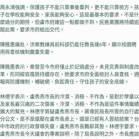
周永鴻強調，保護孩子不能只靠事後重判，更不能只靠檢方。孩
子在學校能夠安全、家長能夠安心，這是最基本的要求，不是什
麼過分的期待，但盧市府連這一點都做不到。民進黨團將持續追
蹤此案，要求市府給出交代。
陳雅惠痛批，涉案教練具前科卻仍能任教長達6年，顯示校園聘
用與查核機制嚴重失靈。
陳雅惠表示，案發至今市府僅止於記過處分，未見究責與制度改
革，形同縱容風險持續存在，她要求市府全面檢討人員查核、通
報與防護機制，補破網、負起責任，守住孩子的安全底線。
林德宇表示，盧秀燕市長的冷漠、消極、不作為，是對於學童以
及家長最沉痛的二次傷害，冷漠、消極、不作為是這件事情繼續
擴大的幫兇。林德宇質疑盧秀燕市長，蔣偉民局長所簽的自行處
分公文，是不是還壓在盧市長桌上，還是已經有人簽結結案？台
中市政府的行政督導失靈，盧秀燕市長難辭其咎。林德宇要求，
盧秀燕市長今天議會的專案說明，除了局長說明之外，市長應該