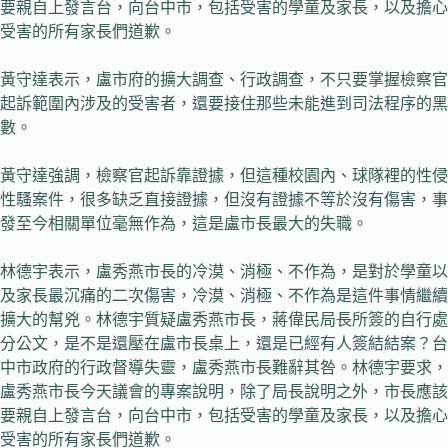
要親自上發言台，向台中市，包括受害的學童及家長，以及擔心
受害的所有家長們道歉。
黃守達表示，盧市府的擴大調查、行政調查，不只要掌握檢察官
起訴範圍內涉及的受害者，還要接住那些未能進到司法程序的黑
數。
黃守達強調，檢察官起訴靠證據，但這種校園內、球隊裡的性侵
性騷案件，很多缺乏直接證據，但沒有證據不等於沒有傷害，事
發至今相關單位毫無作為，這是盧市長最大的失職。
林德宇表示，盧秀燕市長的冷漠、消極、不作為，是對於學童以
及家長最沉痛的二次傷害，冷漠、消極、不作為是這件事情繼續
擴大的幫兇。林德宇質疑盧秀燕市長，蔣偉民局長所簽的自行處
分公文，是不是還壓在盧市長桌上，還是已經有人簽結結案？台
中市政府的行政督導失靈，盧秀燕市長難辭其咎。林德宇要求，
盧秀燕市長今天議會的專案說明，除了局長說明之外，市長應該
要親自上發言台，向台中市，包括受害的學童及家長，以及擔心
受害的所有家長們道歉。