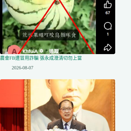
農會FB遭冒用詐騙 張永成澄清切勿上當
2026-08-07