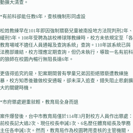
動擴大清查。
*有前科卻能任教6年，查核機制形同虛設
松姓教練早在101年即因強制猥褻兒童被南投地方法院判刑2年、
緩刑5年。108年受聘為該校棒球隊教練時，校方未依規定至「各
教育場域不適任人員通報及查詢系統」查詢。110年該系統已與
法務部連結，校方理應定期查詢，但仍未執行，導致一名有前科
的狼師在校園內暢行無阻長達6年。
更值得追究的是，犯案期間曾有學童兄弟因拒絕猥褻遭教練施
暴，校方知悉後雖做校安通報，卻未深入追查，錯失阻止悲劇擴
大的關鍵時機。
*市府懲處避重就輕，教育局全身而退
案件爆發後，台中市教育局僅於114年3月對校方人員作出懲處：
前校長記大過2次、現任校長申誡1次、6名歷任體育組長及學務
主任各申誡1次。然而，教育局作為校園聘用查核的主管機關，