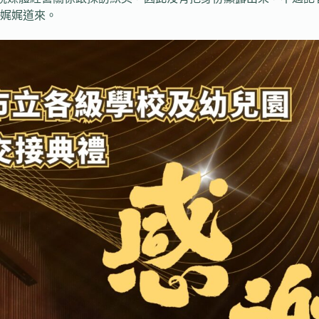
娓娓道來。