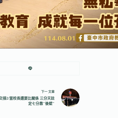
下一
文章
交接2/當校長還要比關係 三分天註
定七分靠"後壁"