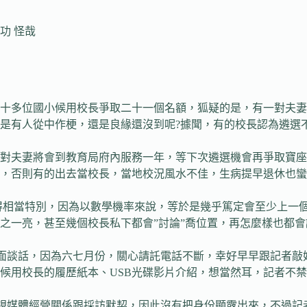
功 怪哉
十多位國小候用校長爭取二十一個名額，狐疑的是，有一對夫妻
是有人從中作梗，還是良緣還沒到呢?據聞，有的校長認為遴選
這對夫妻將會到教育局府內服務一年，等下次遴選機會再爭取寶
，否則有的出去當校長，當地校況風水不佳，生病提早退休也蠻
得相當特別，因為以數學機率來說，等於是幾乎篤定會至少上一
之一亮，甚至幾個校長私下都會”討論”喬位置，再怎麼樣也都
面談話，因為六七月份，關心請託電話不斷，幸好早早跟記者敲
候用校長的履歷紙本、USB光碟影片介紹，想當然耳，記者不
視媒體經營關係跟採訪默契，因此沒有把身份顯露出來，不過記