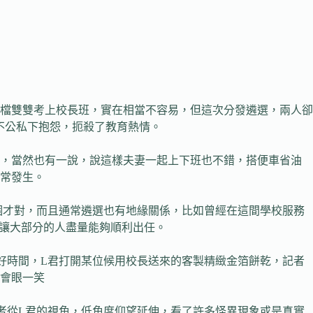
檔雙雙考上校長班，實在相當不容易，但這次分發遴選，兩人卻
不公私下抱怨，扼殺了教育熱情。
座，當然也有一說，說這樣夫妻一起上下班也不錯，搭便車省油
常發生。
個才對，而且通常遴選也有地緣關係，比如曾經在這間學校服務
會讓大部分的人盡量能夠順利出任。
好時間，L君打開某位候用校長送來的客製精緻金箔餅乾，記者
禁會眼一笑
者從L君的視角，低角度仰望延伸，看了許多怪異現象或是真實