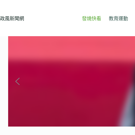
跳
至
主
政風新聞網
發燒快看
教育運動
要
內
容