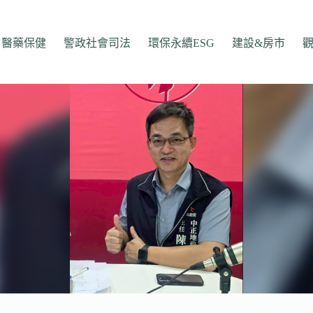
醫藥保健
警政社會司法
環保永續ESG
建設&房市