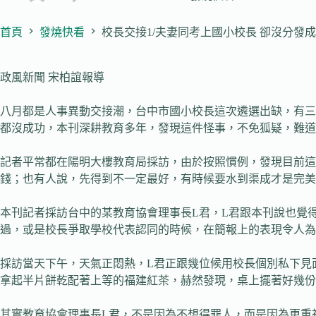
首頁
發燒快看
校長交接1/夫妻同考上國小校長 卻沒分發成
政風新聞 宋柏誼報導
八月都是人事異動交接潮，台中市國小校長這次遴選出缺，有三
都沒成功，本刊深耕教育多年，發現這件怪事，不免狐疑，難道
記者平常都在陽明大樓教育局採訪，由於按照慣例，發現目前
錢；也有人說，先得到不一定最好，有時候要水到渠成才是完美
本刊記者採訪台中的某教育協會理事長L君，L君跟本刊說也覺
過，或是校長爭取學校代表認同的時候，在簡報上的表現令人為
採訪當天下午，天氣正悶熱，L君正跟幾位候用校長個別私下見
拿起半片餅乾配著上等的福建紅茶，赫然發現，桌上擺著好幾份
其實教育協會理事長L君，不是因為不想得罪人，而是因為更重