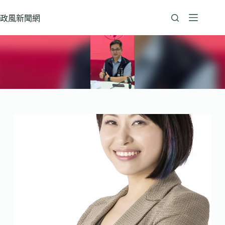
跳
至
政風新聞網
主
要
內
容