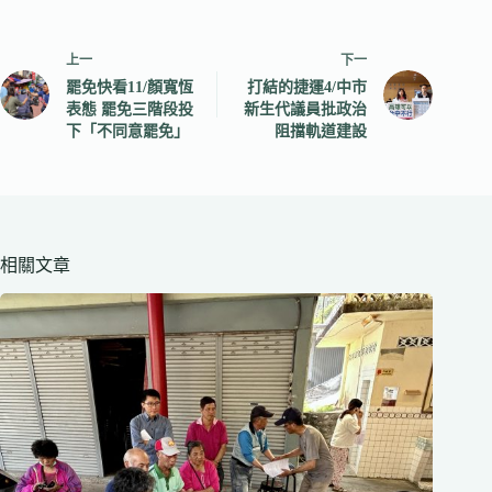
上一
下一
罷免快看11/顏寬恆
打結的捷運4/中市
表態 罷免三階段投
新生代議員批政治
下「不同意罷免」
阻擋軌道建設
相關文章