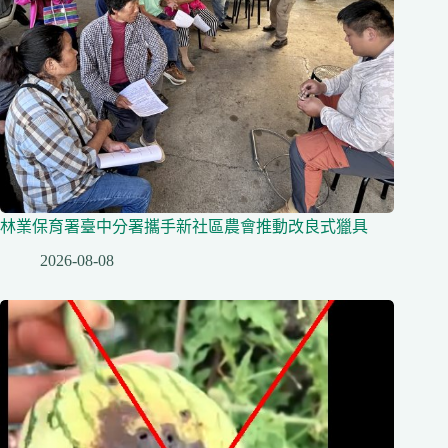
林業保育署臺中分署攜手新社區農會推動改良式獵具
2026-08-08