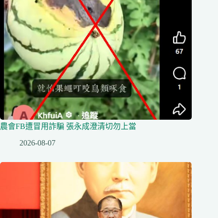
農會FB遭冒用詐騙 張永成澄清切勿上當
2026-08-07