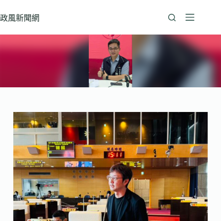
跳
至
政風新聞網
主
要
內
容