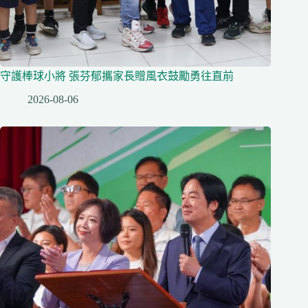
守護棒球小將 張芬郁攜家長贈風衣鼓勵勇往直前
2026-08-06