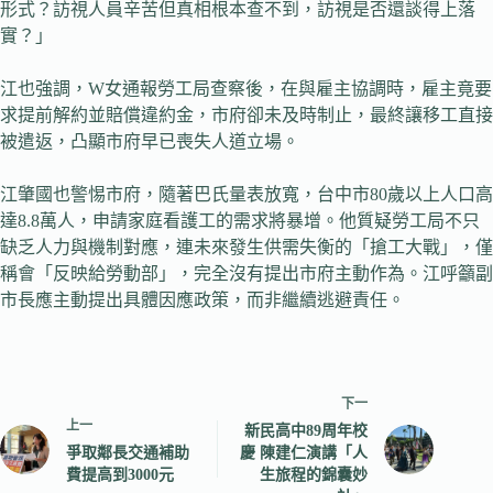
形式？訪視人員辛苦但真相根本查不到，訪視是否還談得上落
實？」
江也強調，W女通報勞工局查察後，在與雇主協調時，雇主竟要
求提前解約並賠償違約金，市府卻未及時制止，最終讓移工直接
被遣返，凸顯市府早已喪失人道立場。
江肇國也警惕市府，隨著巴氏量表放寬，台中市80歲以上人口高
達8.8萬人，申請家庭看護工的需求將暴增。他質疑勞工局不只
缺乏人力與機制對應，連未來發生供需失衡的「搶工大戰」，僅
稱會「反映給勞動部」，完全沒有提出市府主動作為。江呼籲副
市長應主動提出具體因應政策，而非繼續逃避責任。
下一
上一
新民高中89周年校
爭取鄰長交通補助
慶 陳建仁演講「人
費提高到3000元
生旅程的錦囊妙