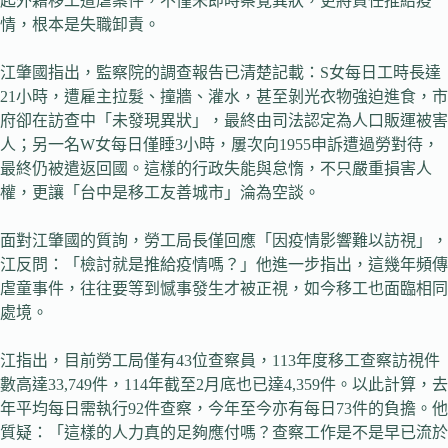
起外籍移工遭虐案件，不僅未即時察覺異狀，更將責任推給疫
情，根本是失職卸責。
江肇國指出，監察院的調查報告已清楚記載：S女每日工時長達
21小時，遭雇主拉髮、撞牆、灌水，甚至剝光衣物強迫進食，市
府卻在訪查中「未發現異狀」，最終由司法認定為人口販運被害
人；另一名W女每日僅睡3小時，屢次向1955申訴遭過勞對待，
最終仍被遣返回國。這樣的行政失能與怠惰，不只嚴重損害人
權，更讓「台中是移工友善城市」淪為空談。
面對江肇國的質詢，勞工局長僅回應「因疫情影響難以訪視」，
江反問：「檢討就是推給疫情嗎？」他進一步指出，這幾年頻傳
虐童事件，往往要等到憾事發生才被正視，如今移工也面臨相同
處境。
江指出，目前勞工局僅有43位查察員，113年度移工查察訪視件
數高達33,749件，114年截至2月底也已達4,359件。以此計算，去
年平均每日需執行92件查察，今年至今亦有每日73件的負擔。他
質疑：「這樣的人力真的足夠應付嗎？查察工作是不是早已流於