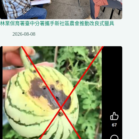
林業保育署臺中分署攜手新社區農會推動改良式獵具
2026-08-08