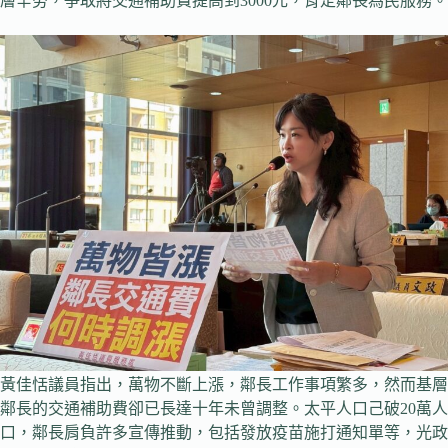
層辛勞，爭取將交通補助費提高到3000元，肯定鄰長為民服務。
黃佳恬議員指出，萬物不斷上漲，鄰長工作事項繁多，然而基層
鄰長的交通補助費卻已長達十年未曾調整。太平人口己破20萬人
口，鄰長肩負許多宣傳推動，包括發放疫苗施打通知單等，光政