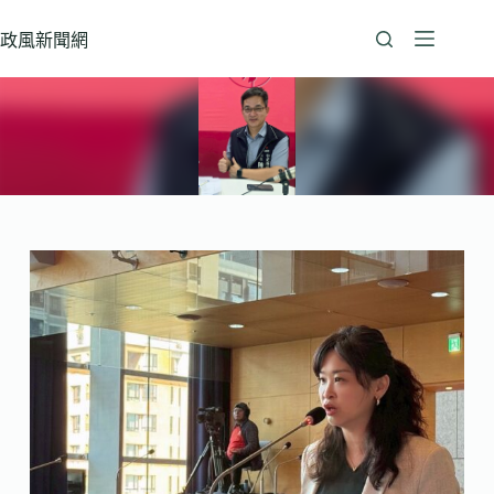
跳
至
政風新聞網
主
要
內
容