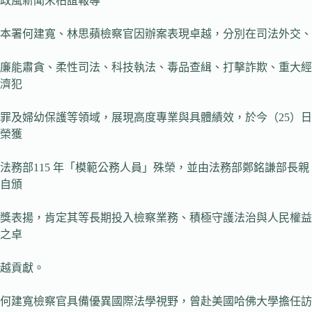
政風新聞宋柏誼報導
本署何建寬、林思蘋檢察官因辦案表現卓越，分別在司法外交、
廉能肅貪、柔性司法、科技執法、毒品查緝、打擊詐欺、重大經
濟犯
罪及婦幼保護等領域，展現高度專業與具體績效，於今（25）日
榮獲
法務部115 年「模範公務人員」殊榮，並由法務部鄭銘謙部長親
自頒
獎表揚，肯定其等長期投入檢察業務、積極守護法治與人民權益
之卓
越貢獻。
何建寬檢察官具備優異國際法學視野，曾赴美國哈佛大學擔任訪