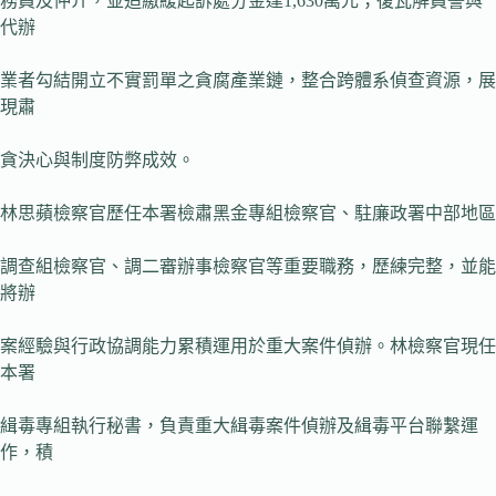
務員及仲介，並追繳緩起訴處分金達1,630萬元；復瓦解員警與
代辦
業者勾結開立不實罰單之貪腐產業鏈，整合跨體系偵查資源，展
現肅
貪決心與制度防弊成效。
林思蘋檢察官歷任本署檢肅黑金專組檢察官、駐廉政署中部地區
調查組檢察官、調二審辦事檢察官等重要職務，歷練完整，並能
將辦
案經驗與行政協調能力累積運用於重大案件偵辦。林檢察官現任
本署
緝毒專組執行秘書，負責重大緝毒案件偵辦及緝毒平台聯繫運
作，積