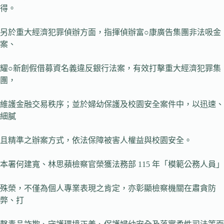
得。
另於重大經濟犯罪偵辦方面，指揮偵辦富○康廣告集團非法吸金
案、
耀○新創假借募資名義違反銀行法案，有效打擊重大經濟犯罪集
團，
維護金融交易秩序；並於婦幼保護及校園安全案件中，以迅速、
細膩
且精準之辦案方式，依法保障被害人權益與校園安全。
本署何建寬、林思蘋檢察官榮獲法務部 115 年「模範公務人員」
殊榮，不僅為個人專業表現之肯定，亦彰顯檢察機關在肅貪防
弊、打