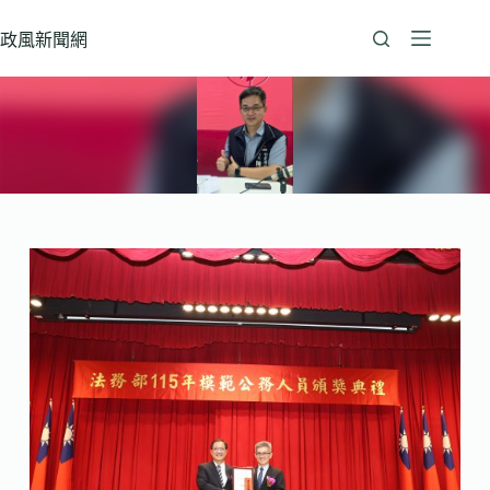
跳
至
政風新聞網
主
要
內
容