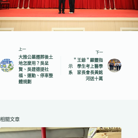
上一
下一
大雅公墓遷葬後土
＂王爺＂顯靈指
地怎麼用？吳呈
示 學生考上醫學
賢、吳建德提社
系 家長會長黃銘
福、運動、停車整
河送十萬
體規劃
相關文章