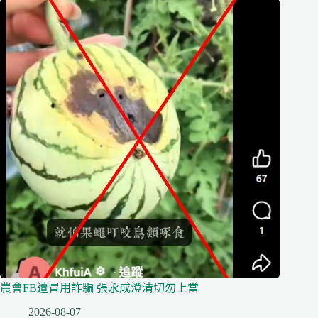
農會FB遭冒用詐騙 張永成澄清切勿上當
2026-08-07