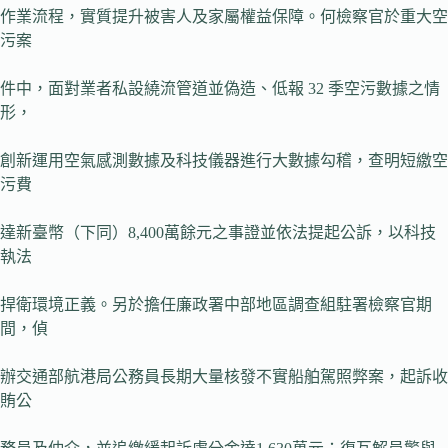
作業流程，實質提升被害人及家屬權益保障。何檢察官於重大空
污案
件中，面對業者私設繞流管道並偽造、低報 32 季空污數據之情
形，
創新運用空氣感測數據及科技儀器進行大數據勾稽，查明短繳空
污費
達新臺幣（下同）8,400萬餘元之事證並依法提起公訴，以科技
執法
捍衛環境正義。另於擔任廉政署中部地區調查組駐署檢察官期
間，偵
辦交通部航港局公務員長期大量核發不實船舶駕照弊案，起訴收
賄公