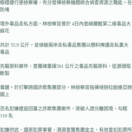
極穩健行使檢察權，充分發揮檢察機關統合偵查資源之職能。在
防堵
境外毒品走私方面，林檢察官曾於 4日內查緝攔截第二級毒品大
麻花
共計 55.9 公斤，並偵破兩岸走私毒品集團以顏料掩護走私重大
毒品
先驅原料案件，查獲總重達501 公斤之毒品先驅原料，從源頭阻
斷製
毒鏈。於打擊跨國詐欺集團部分，林檢察官指揮偵辦拉脫維亞跨
國上
百名犯嫌遣返回臺之詐欺集團案件，突破人證分離困境，勾稽
110 名
犯嫌供述，還原犯罪事實，溯源查獲集團金主，有效查扣犯罪所