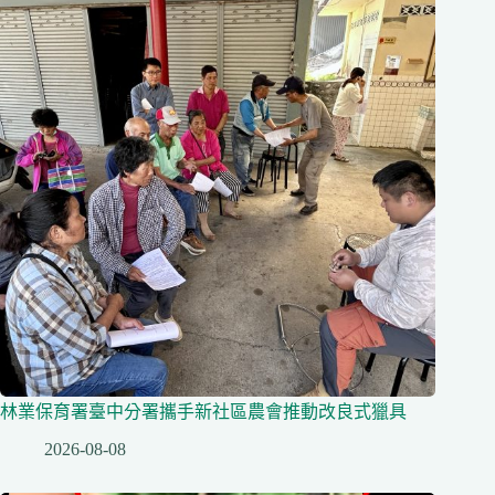
林業保育署臺中分署攜手新社區農會推動改良式獵具
2026-08-08