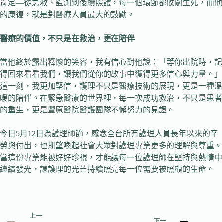
肯定—從急救、監測到後續照護，每一個環節都攸關生死，而他
的康復，就是對醫療人員最大的鼓勵。
醫療的價值，不只是在救治，更在陪伴
當他終於露出釋懷的笑容，我有信心對他說：「等你出院時，記
得回來看看我們，讓我們從你的故事中獲得更多信心與力量。」
這一刻，我更加堅信，護理不只是醫療技術的展現，更是一種溫
暖的陪伴。在緊急醫療的世界裡，每一次成功救治，不只是患者
的重生，更是豐原醫院醫護團隊不懈努力的見證。
今日5月12日為護理師節，感念全台所有護理人員長年以來的辛
勞與付出，也期望喚起社會大眾對護理專業更多的理解與尊重。
當這份專業能被好好珍視，才能讓每一位護理師在堅持與熱情中
繼續發光，讓護理的光芒持續照亮每一位需要被照顧的生命。
上一
下一