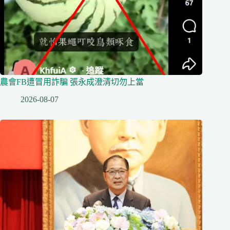
農會FB遭冒用詐騙 張永成澄清切勿上當
2026-08-07