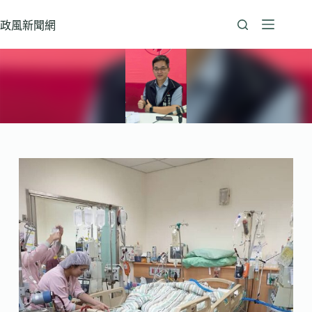
跳
至
政風新聞網
主
要
內
容