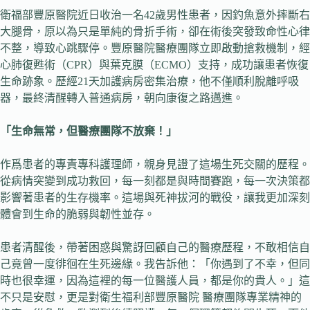
衛福部豐原醫院近日收治一名42歲男性患者，因釣魚意外摔斷右
大腿骨，原以為只是單純的骨折手術，卻在術後突發致命性心律
不整，導致心跳驟停。豐原醫院醫療團隊立即啟動搶救機制，經
心肺復甦術（CPR）與葉克膜（ECMO）支持，成功讓患者恢復
生命跡象。歷經21天加護病房密集治療，他不僅順利脫離呼吸
器，最終清醒轉入普通病房，朝向康復之路邁進。
「生命無常，但醫療團隊不放棄！」
作爲患者的專責專科護理師，親身見證了這場生死交關的歷程。
從病情突變到成功救回，每一刻都是與時間賽跑，每一次決策都
影響著患者的生存機率。這場與死神拔河的戰役，讓我更加深刻
體會到生命的脆弱與韌性並存。
患者清醒後，帶著困惑與驚訝回顧自己的醫療歷程，不敢相信自
己竟曾一度徘徊在生死邊緣。我告訴他：「你遇到了不幸，但同
時也很幸運，因為這裡的每一位醫護人員，都是你的貴人。」這
不只是安慰，更是對衛生福利部豐原醫院 醫療團隊專業精神的