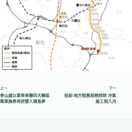
上一
下一
參山處以單車串聯四大轄區
投訴/地方稅務局熱烘烘 冷氣
集章換券再拚雙人環島夢
施工到八月