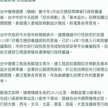
政風新聞 宋柏誼報導
台中機場捷運（橘線）繼今年2月由交通部再陳報行政院審議
後，台中市府今天起將「綜合規劃」及「基本設計」招標採購公
開閱覽，象徵邁入更細部規劃設計階段，盼蒐集各界意見。
台中市政府今天發布新聞稿表示，捷運橘線可行性研究於民國
113年7月獲交通部審議原則同意後，已於114年7月進入行政院審
議階段；市府也依行政院意見完成財政部促參平台審議程序，目
前交通部已再度將報告書陳報行政院審議。
台中捷運工程局長蘇瑞文表示，捷工局提前展開綜合規劃及基本
設計招標準備，並秉持公開透明原則，於公告招標前先行辦理公
開閱覽，廣泛蒐集各界意見，作為後續優化招標文件的重要參
考。
蘇瑞文說明，捷運橘線全長約29.23公里，規劃設置26座車站，
包括15座高架車站及11座地下車站，路線自台中國際機場出發，
行經大雅、西屯、北屯、北區、東區、南區、大里及霧峰等行政