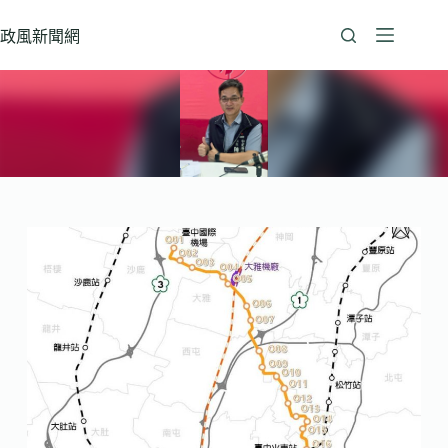
跳
至
政風新聞網
主
要
內
容