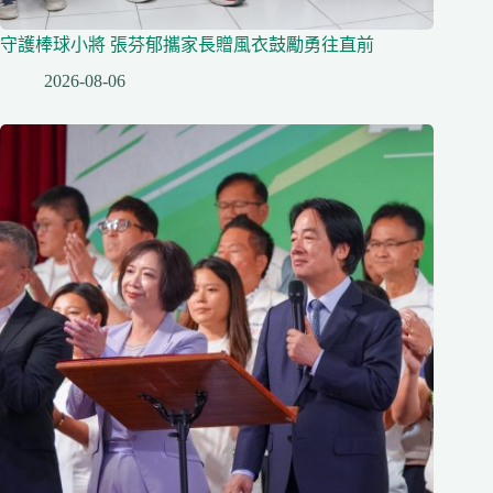
守護棒球小將 張芬郁攜家長贈風衣鼓勵勇往直前
2026-08-06