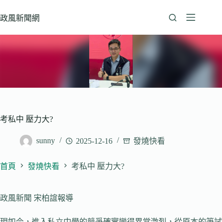
跳
至
政風新聞網
主
要
內
容
考私中 壓力大?
sunny
2025-12-16
發燒快看
首頁
發燒快看
考私中 壓力大?
政風新聞 宋柏誼報導
現如今，進入私立中學的競爭確實變得異常激烈，從原本的筆試