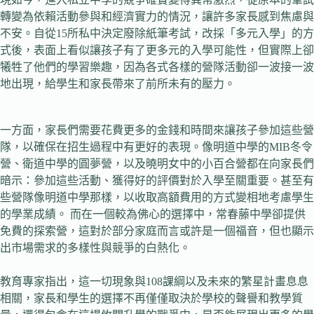
轉變為依賴活動參與和經濟實力的情況，讓許多家長感到焦慮與
不安。自從15所私中決定廢除紙筆考試，改採「多元入學」的方
式後，表面上看似讓孩子有了更多元的入學可能性，但實際上卻
犧牲了他們的學習樂趣，因為各式各樣的營隊活動卻一波接一波
地出現，給學生和家長帶來了前所未有的壓力。
一方面，家長們需要花費更多的金錢和時間來讓孩子參加這些營
隊，以確保在招生過程中有更好的表現。像明道中學的MIB冬令
營、衛道中學的圓夢營，以及曉明女中的小百合營都在向家長們
暗示：參加這些活動、獲得好的評價對於入學至關重要。甚至有
些營隊像明道中學那樣，以收取高額費用的方式變相地考慮學生
的學業成績。 而在一個較為佛心的選擇中，常春藤中學卻提供
免費的探索營，這對於部分家庭而言或許是一個福音，但也顯示
出市場需求的多樣性與競爭的白熱化。
教育專家指出，這一切現象與108課綱以及未來的繁星計畫息息
相關，家長和學生的選擇不再僅僅取決於學校的聲譽和教學質