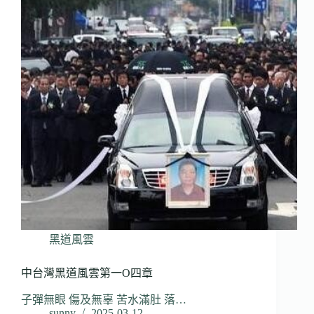
黑道風雲
中台灣黑道風雲第一O四章
子彈無眼 傷及無辜 苦水滿肚 落…
sunny
2025-03-12