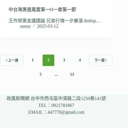
中台灣黑道風雲第一O一章第一節
王作榮黑金護國論 兄弟行情一夕暴漲 &nbsp…
sunny
2025-03-12
1
2
3
4
上一頁
下一頁
5
...
13
政風新聞網 台中市西屯區中清路二段1250巷141號
TEL：0921781867
EMAIL：447779@gmail.com