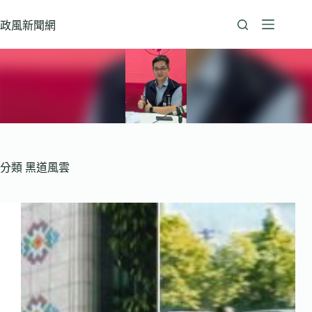
跳
至
政風新聞網
主
要
內
容
分類
黑道風雲