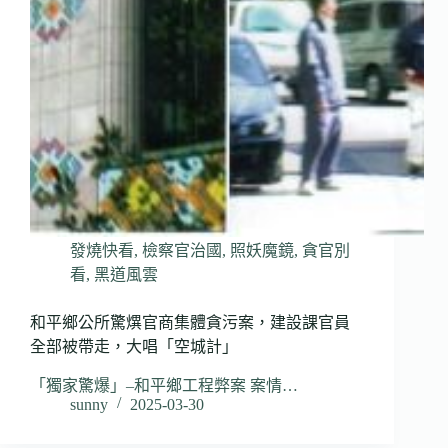
發燒快看
,
檢察官治國
,
照妖魔鏡
,
貪官別
看
,
黑道風雲
和平鄉公所驚熼官商集體貪污案，建設課官員
全部被帶走，大唱「空城計」
「獨家驚爆」–和平鄉工程弊案 案情…
sunny
2025-03-30