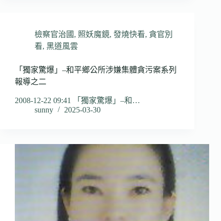
檢察官治國
,
照妖魔鏡
,
發燒快看
,
貪官別
看
,
黑道風雲
「獨家驚爆」–和平鄉公所涉嫌集體貪污案系列
報導之二
2008-12-22 09:41 「獨家驚爆」–和…
sunny
2025-03-30