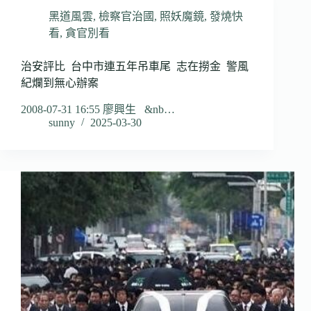
黑道風雲
,
檢察官治國
,
照妖魔鏡
,
發燒快
看
,
貪官別看
治安評比 台中市連五年吊車尾 志在撈金 警風
紀爛到無心辦案
2008-07-31 16:55 廖興生 &nb…
sunny
2025-03-30