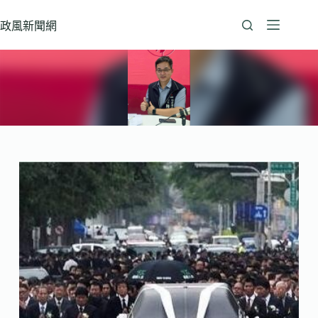
跳
至
政風新聞網
主
要
內
容