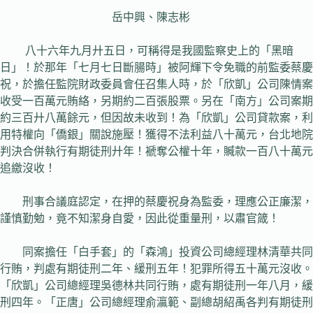
岳中興、陳志彬
八十六年九月廾五日，可稱得是我國監察史上的「黑暗
日」！於那年「七月七日斷腸時」被阿輝下令免職的前監委蔡慶
祝，於擔任監院財政委員會任召集人時，於「欣凱」公司陳情案
收受一百萬元賄絡，另期約二百張股票。另在「南方」公司案期
約三百廾八萬餘元，但因故未收到！為「欣凱」公司貸款案，利
用特權向「僑銀」關說施壓！獲得不法利益八十萬元，台北地院
判決合併執行有期徒刑廾年！褫奪公權十年，贓款一百八十萬元
追繳沒收！
刑事合議庭認定，在押的蔡慶祝身為監委，理應公正廉潔，
謹慎勤勉，竟不知潔身自愛，因此從重量刑，以肅官箴！
同案擔任「白手套」的「森鴻」投資公司總經理林清華共同
行賄，判處有期徒刑二年、緩刑五年！犯罪所得五十萬元沒收。
「欣凱」公司總經理吳德林共同行賄，處有期徒刑一年八月，緩
刑四年。「正唐」公司總經理俞瀛範、副總胡紹禹各判有期徒刑