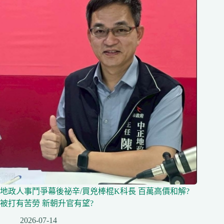
地政人事鬥爭幕後祕辛/買兇棒棍K科長 百萬高價和解?
被打有苦勞 新朝升官有望?
2026-07-14