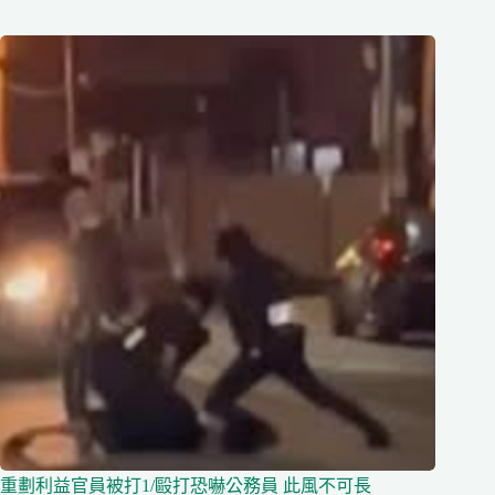
重劃利益官員被打1/毆打恐嚇公務員 此風不可長