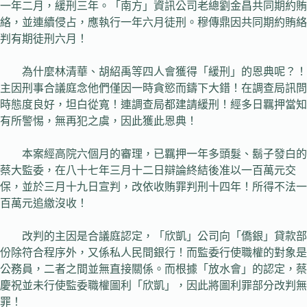
一年二月，緩刑三年。「南方」資訊公司老總劉金昌共同期約賄
絡，並連續侵占，應執行一年六月徒刑。穆傳鼎因共同期約賄絡
判有期徒刑六月！
為什麼林清華、胡紹禹等四人會獲得「緩刑」的恩典呢？！
主因刑事合議庭念他們僅因一時貪慾而鑄下大錯！在調查局訊問
時態度良好，坦白從寬！連調查局都建請緩刑！經多日羈押當知
有所警惕，無再犯之虞，因此獲此恩典！
本案經高院六個月的審理，已羈押一年多頭髮、鬍子發白的
蔡大監委，在八十七年三月十二日辯論終結後准以一百萬元交
保，並於三月十九日宣判，改依收賄罪判刑十四年！所得不法一
百萬元追繳沒收！
改判的主因是合議庭認定，「欣凱」公司向「僑銀」貸款部
份除符合程序外，又係私人民間銀行！而監委行使職權的對象是
公務員，二者之間並無直接關係。而根據「放水會」的認定，蔡
慶祝並未行使監委職權圖利「欣凱」，因此將圖利罪部分改判無
罪！