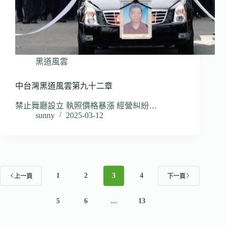
黑道風雲
中台灣黑道風雲第九十二章
禁止舞廳設立 執照價格暴漲 經營糾紛…
sunny
2025-03-12
1
2
3
4
上一頁
下一頁
5
6
...
13