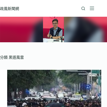
跳
至
政風新聞網
主
要
內
容
分類
黑道風雲