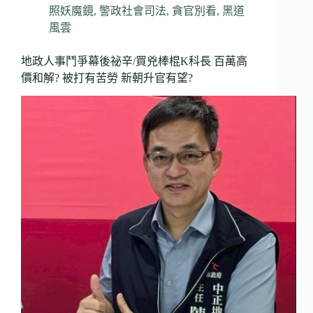
照妖魔鏡
,
警政社會司法
,
貪官別看
,
黑道
風雲
地政人事鬥爭幕後祕辛/買兇棒棍K科長 百萬高
價和解? 被打有苦勞 新朝升官有望?