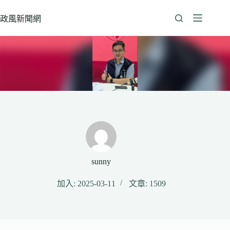
跳
至
政風新聞網
主
要
內
容
sunny
加入: 2025-03-11
文章: 1509