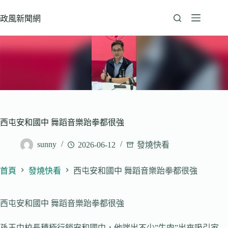
跳
至
政風新聞網
主
要
內
容
西屯安和國中 舞蹈音樂跆拳都很強
sunny
2026-06-12
發燒快看
首頁
發燒快看
西屯安和國中 舞蹈音樂跆拳都很強
西屯安和國中 舞蹈音樂跆拳都很強
孫玉中校長積極行銷安和國中，他端出不少”牛肉”出來吸引家