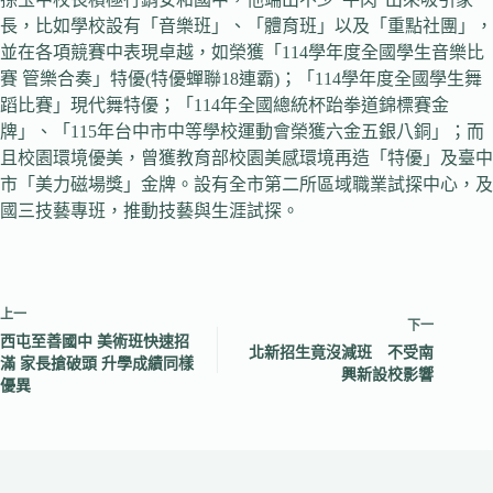
長，比如學校設有「音樂班」、「體育班」以及「重點社團」，
並在各項競賽中表現卓越，如榮獲「114學年度全國學生音樂比
賽 管樂合奏」特優(特優蟬聯18連霸)；「114學年度全國學生舞
蹈比賽」現代舞特優；「114年全國總統杯跆拳道錦標賽金
牌」、「115年台中市中等學校運動會榮獲六金五銀八銅」；而
且校園環境優美，曾獲教育部校園美感環境再造「特優」及臺中
市「美力磁場獎」金牌。設有全市第二所區域職業試探中心，及
國三技藝專班，推動技藝與生涯試探。
上一
下一
西屯至善國中 美術班快速招
北新招生竟沒減班 不受南
滿 家長搶破頭 升學成績同樣
興新設校影響
優異