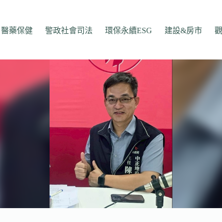
醫藥保健
警政社會司法
環保永續ESG
建設&房市