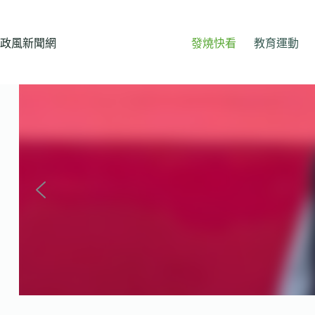
跳
至
主
政風新聞網
發燒快看
教育運動
要
內
容