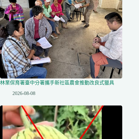
林業保育署臺中分署攜手新社區農會推動改良式獵具
2026-08-08