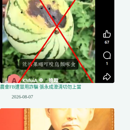
農會FB遭冒用詐騙 張永成澄清切勿上當
2026-08-07