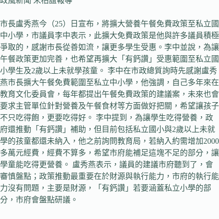
政風新聞 宋柏誼報導
市長盧秀燕今（25）日宣布，將擴大營養午餐免費政策至私立國
中小學，市議員李中表示，此擴大免費政策是他與許多議員積極
爭取的，感謝市長從善如流，讓更多學生受惠。李中並說，為讓
午餐政策更加完善，也希望再擴大「有鈣讚」受惠範圍至私立國
小學生及2歲以上未就學孩童。 李中在市政總質詢時先感謝盧秀
燕市長擴大午餐免費範圍至私立中小學，他強調，自己多年來在
教育文化委員會，每年都提出午餐免費政策的建議案，未來也會
要求主管單位針對營養及午餐食材等方面做好把關，希望讓孩子
不只吃得飽，更要吃得好。 李中提到，為讓學生吃得營養，政
府還推動「有鈣讚」補助，但目前包括私立國小與2歲以上未就
學的孩童都還未納入，他之前詢問教育局，若納入約需增加2000
多萬元經費，經費不算多，希望市府能補足這塊不足的部分，讓
學童能吃得更營養。 盧秀燕表示，議員的建議市府聽到了，會
審慎盤點；政策推動最重要在於財源與執行能力，市府的執行能
力沒有問題，主要是財源，「有鈣讚」若要涵蓋私立小學的部
分，市府會盤點研議。