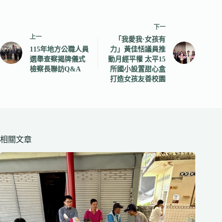
下一
上一
「我愛我·女孩有
115年地方公職人員
力」黃佳恬議員推
選舉查察揭牌儀式
動月經平權 太平15
檢察長聯訪Q&A
所國小設置甜心盒
打造女孩友善校園
相關文章