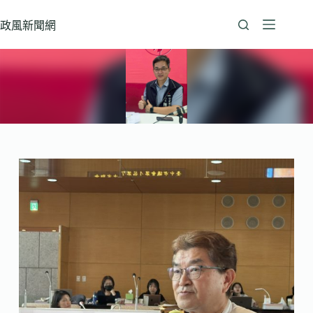
跳
至
政風新聞網
主
要
內
容