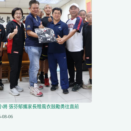
小將 張芬郁攜家長贈風衣鼓勵勇往直前
-08-06