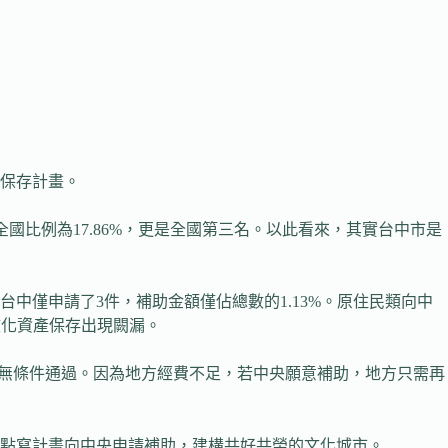
產保存計畫。
占全國比例為17.86%，更是全國第三名。以此看來，其實台中市是
台中僅申請了3件，補助金額僅佔總數的1.13%。原住民類向中
文化資產保存出現闕漏。
會無條件通過。因為地方經費不足，若中央願意補助，地方只需再
點寫計畫向中央申請補助，建構共好共榮的文化城市。