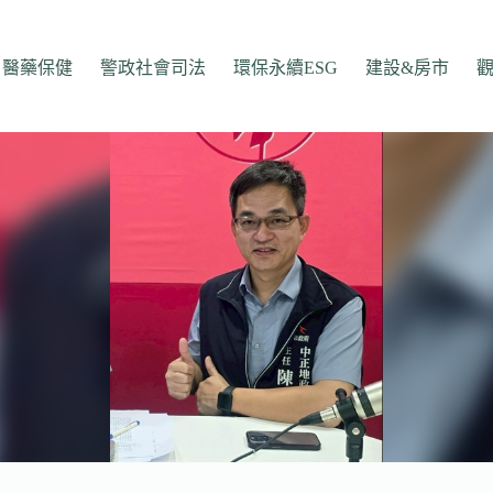
醫藥保健
警政社會司法
環保永續ESG
建設&房市