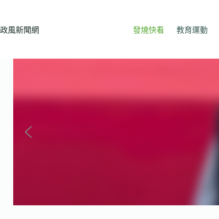
跳
至
主
政風新聞網
發燒快看
教育運動
要
內
容