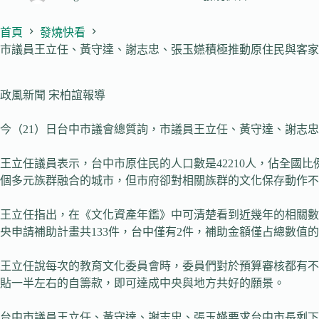
首頁
發燒快看
市議員王立任、黃守達、謝志忠、張玉嬿積極推動原住民與客家
政風新聞 宋柏誼報導
今（21）日台中市議會總質詢，市議員王立任、黃守達、謝志
王立任議員表示，台中市原住民的人口數是42210人，佔全國比例
個多元族群融合的城市，但市府卻對相關族群的文化保存動作不
王立任指出，在《文化資產年鑑》中可清楚看到近幾年的相關數據。
央申請補助計畫共133件，台中僅有2件，補助金額僅占總數值
王立任說每次的教育文化委員會時，委員們對於預算審核都有不
貼一半左右的自籌款，即可達成中央與地方共好的願景。
台中市議員王立任、黃守達、謝志忠、張玉嬿要求台中市長剩下