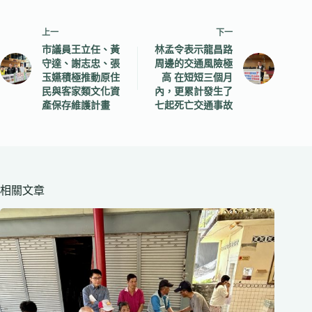
上一
下一
市議員王立任、黃
林孟令表示龍昌路
守達、謝志忠、張
周邊的交通風險極
玉嬿積極推動原住
高 在短短三個月
民與客家類文化資
內，更累計發生了
產保存維護計畫
七起死亡交通事故
相關文章