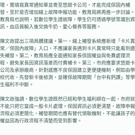
壞，需填寫異常通知單並寄至悠遊卡公司，才能完成保固內補
發。至於是否增加線上故障申報功能，教育局將再進一步討論。
教育局也說明，若數位學生證故障，學生仍可透過學號等識別資
訊，由店員輸入後兌換牛奶、愛心餐券等服務。
陳文政提出三項具體建議。第一，線上補發系統應新增「卡片異
常／保固內故障」入口，不應讓家長遇到卡片異常時只能看到遺
失補發。第二，教育局應全面通知家長保固權益與免費處理流
程，避免家長因資訊落差而付費補卡。第三，市府應要求悠遊卡
公司及承辦廠商，針對感應不良保固建立更便捷機制，例如由學
校代收、先發新卡後檢測，並確保故障期間「台中有鈣讚」等學
生福利不中斷。
陳文政強調，數位學生證既然已經和學生福利綁在一起，市府就
不能只把它當成一般卡片處理。保固資訊必須更清楚，故障申報
流程必須更簡化，補發期間也應有替代領取機制，不能讓孩子的
權益因為行政流程不清楚而受到影響。