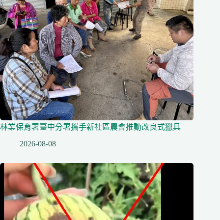
林業保育署臺中分署攜手新社區農會推動改良式獵具
2026-08-08