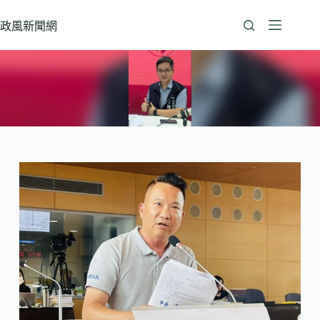
跳
至
政風新聞網
主
要
內
容