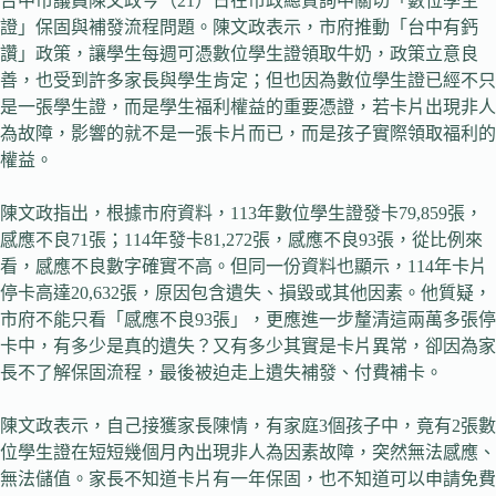
台中市議員陳文政今（21）日在市政總質詢中關切「數位學生
證」保固與補發流程問題。陳文政表示，市府推動「台中有鈣
讚」政策，讓學生每週可憑數位學生證領取牛奶，政策立意良
善，也受到許多家長與學生肯定；但也因為數位學生證已經不只
是一張學生證，而是學生福利權益的重要憑證，若卡片出現非人
為故障，影響的就不是一張卡片而已，而是孩子實際領取福利的
權益。
陳文政指出，根據市府資料，113年數位學生證發卡79,859張，
感應不良71張；114年發卡81,272張，感應不良93張，從比例來
看，感應不良數字確實不高。但同一份資料也顯示，114年卡片
停卡高達20,632張，原因包含遺失、損毀或其他因素。他質疑，
市府不能只看「感應不良93張」，更應進一步釐清這兩萬多張停
卡中，有多少是真的遺失？又有多少其實是卡片異常，卻因為家
長不了解保固流程，最後被迫走上遺失補發、付費補卡。
陳文政表示，自己接獲家長陳情，有家庭3個孩子中，竟有2張數
位學生證在短短幾個月內出現非人為因素故障，突然無法感應、
無法儲值。家長不知道卡片有一年保固，也不知道可以申請免費