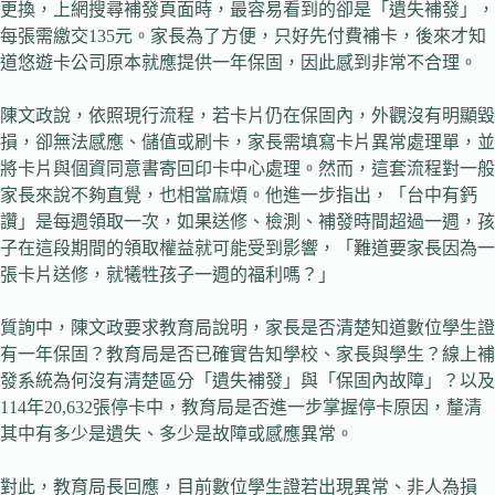
更換，上網搜尋補發頁面時，最容易看到的卻是「遺失補發」，
每張需繳交135元。家長為了方便，只好先付費補卡，後來才知
道悠遊卡公司原本就應提供一年保固，因此感到非常不合理。
陳文政說，依照現行流程，若卡片仍在保固內，外觀沒有明顯毀
損，卻無法感應、儲值或刷卡，家長需填寫卡片異常處理單，並
將卡片與個資同意書寄回印卡中心處理。然而，這套流程對一般
家長來說不夠直覺，也相當麻煩。他進一步指出，「台中有鈣
讚」是每週領取一次，如果送修、檢測、補發時間超過一週，孩
子在這段期間的領取權益就可能受到影響，「難道要家長因為一
張卡片送修，就犧牲孩子一週的福利嗎？」
質詢中，陳文政要求教育局說明，家長是否清楚知道數位學生證
有一年保固？教育局是否已確實告知學校、家長與學生？線上補
發系統為何沒有清楚區分「遺失補發」與「保固內故障」？以及
114年20,632張停卡中，教育局是否進一步掌握停卡原因，釐清
其中有多少是遺失、多少是故障或感應異常。
對此，教育局長回應，目前數位學生證若出現異常、非人為損