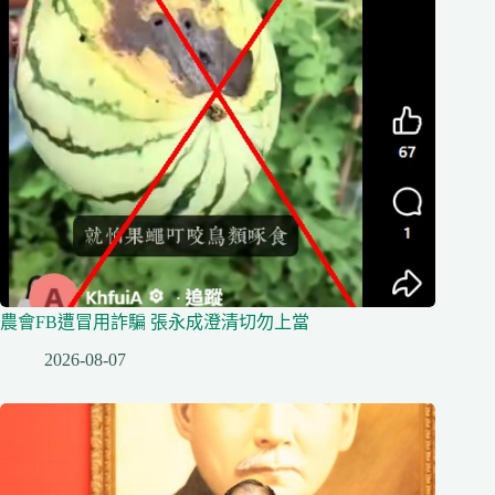
農會FB遭冒用詐騙 張永成澄清切勿上當
2026-08-07