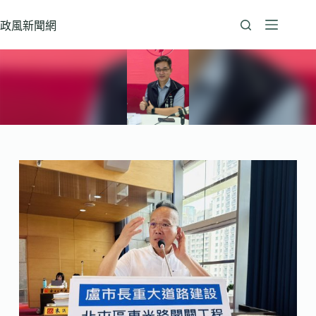
跳
至
政風新聞網
主
要
內
容