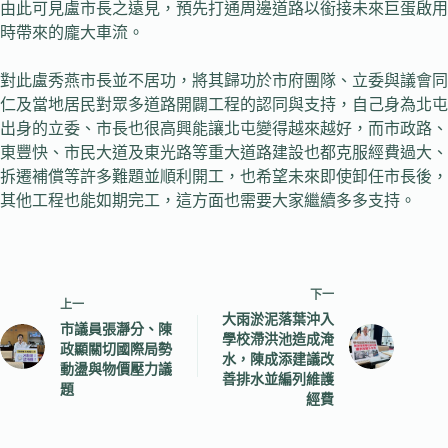
由此可見盧市長之遠見，預先打通周邊道路以銜接未來巨蛋啟用
時帶來的龐大車流。
對此盧秀燕市長並不居功，將其歸功於市府團隊、立委與議會同
仁及當地居民對眾多道路開闢工程的認同與支持，自己身為北屯
出身的立委、市長也很高興能讓北屯變得越來越好，而市政路、
東豐快、市民大道及東光路等重大道路建設也都克服經費過大、
拆遷補償等許多難題並順利開工，也希望未來即使卸任市長後，
其他工程也能如期完工，這方面也需要大家繼續多多支持。
下一
上一
大雨淤泥落葉沖入
市議員張瀞分、陳
學校滯洪池造成淹
政顯關切國際局勢
水，陳成添建議改
動盪與物價壓力議
善排水並編列維護
題
經費