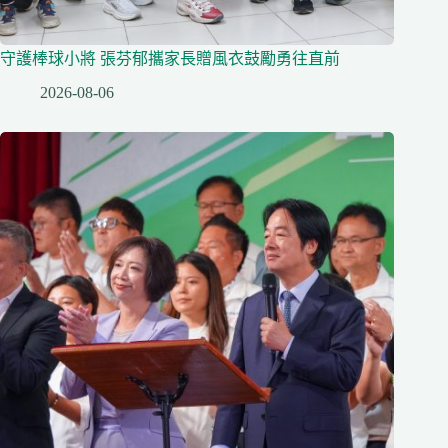
守護棒球小將 張芬郁攜家長贈風衣鼓勵勇往直前
2026-08-06