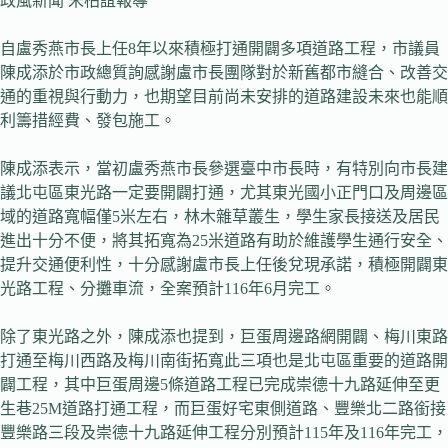
政風新聞 宋柏誼報導
自盧秀燕市長上任8年以來積極打通開闢多項道路工程，市議員
陳成添於市政總質詢感謝盧市長團隊對於新舊都市縫合、改善交
通的重視與行動力，也期望目前尚未安排的道路建設未來也能順
利籌措經費、發包施工。
陳成添表示，當初盧秀燕市長參選臺中市長時，有特別向市長建
議北屯區東光路一定要開闢打通，尤其東光國小正門口及周邊區
域的道路寬幅僅5米左右，林木雜草叢生，學生家長接送及居民
進出十分不便，將其拓寬為25米道路有助於維護學生通行安全、
提升交通便利性，十分感謝盧市長上任後兌現承諾，積極開闢東
光路工程、分攤車流，全案預計116年6月完工。
除了東光路之外，陳成添也提到，巨蛋周邊路網開闢、梅川東路
打通至梅川西路及梅川南街拓寬此三項也是北屯區重要的道路開
闢工程，其中巨蛋周邊5條道路工程已完成崇德十九路延伸至更
生巷25M道路打通工程，而巨蛋好宅東側道路、豐樂北二路銜接
豐樂路三段及崇德十九路延伸工程分別預計115年及116年完工，