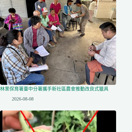
林業保育署臺中分署攜手新社區農會推動改良式獵具
2026-08-08