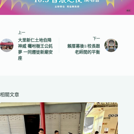
上一
下一
大里新仁土地伯降
神威 囑咐樹王公託
賴厝幕後1/校長跟
夢 一同遷徙新廟安
老師間的平衡
座
相關文章