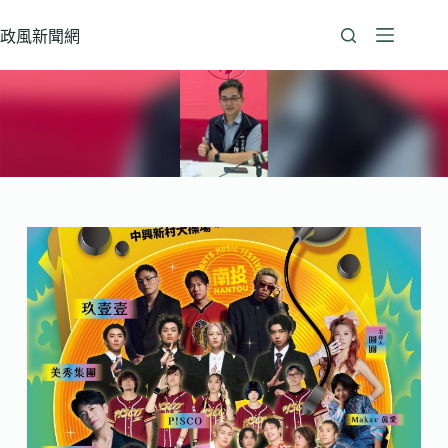
跳
至
政風新聞網
主
要
內
容