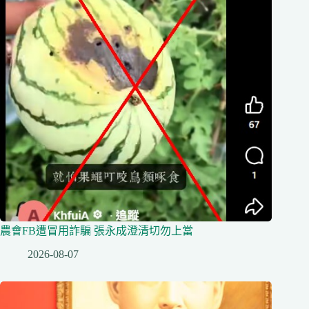
農會FB遭冒用詐騙 張永成澄清切勿上當
2026-08-07