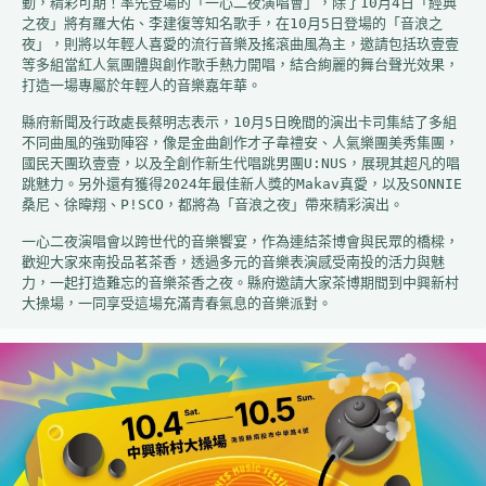
動，精彩可期！率先登場的「一心二夜演唱會」，除了10月4日「經典
之夜」將有羅大佑、李建復等知名歌手，在10月5日登場的「音浪之
夜」，則將以年輕人喜愛的流行音樂及搖滾曲風為主，邀請包括玖壹壹
等多組當紅人氣團體與創作歌手熱力開唱，結合絢麗的舞台聲光效果，
打造一場專屬於年輕人的音樂嘉年華。

縣府新聞及行政處長蔡明志表示，10月5日晚間的演出卡司集結了多組
不同曲風的強勁陣容，像是金曲創作才子韋禮安、人氣樂團美秀集團，
國民天團玖壹壹，以及全創作新生代唱跳男團U:NUS，展現其超凡的唱
跳魅力。另外還有獲得2024年最佳新人獎的Makav真愛，以及SONNIE
桑尼、徐暐翔、P!SCO，都將為「音浪之夜」帶來精彩演出。

一心二夜演唱會以跨世代的音樂饗宴，作為連結茶博會與民眾的橋樑，
歡迎大家來南投品茗茶香，透過多元的音樂表演感受南投的活力與魅
力，一起打造難忘的音樂茶香之夜。縣府邀請大家茶博期間到中興新村
大操場，一同享受這場充滿青春氣息的音樂派對。