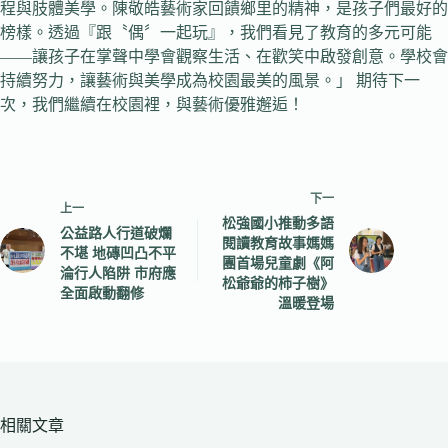
程與肢體美學。陳敬皓藝術家回饋鄉里的精神，是孩子們最好的
榜樣。透過『跟〝偶〞一起玩』，我們看見了教育的多元可能
——讓孩子在掌聲中學會觀察生活、在歡笑中啟發創意。學校會
持續努力，讓藝術與美學成為校園最美的風景。」 期待下一
次，我們繼續在校園裡，與藝術優雅邂逅！
下一
上一
松強國小推動多語
公益路人行道破爛
閱讀教育故事媽媽
不堪 地磚凹凸不平
團首場兒童劇《阿
淪行人陷阱 市府應
松爺爺的柿子樹》
全面啟動翻修
溫暖登場
相關文章