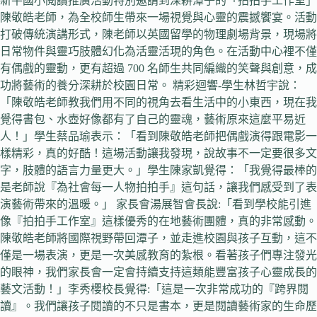
新平國小閱讀推廣活動特別邀請到深耕潭子的「拍拍手工作室」
陳敬皓老師，為全校師生帶來一場視覺與心靈的震撼饗宴。活動
打破傳統演講形式，陳老師以英國留學的物理劇場背景，現場將
日常物件與靈巧肢體幻化為活靈活現的角色。在活動中心裡不僅
有偶戲的靈動，更有超過 700 名師生共同編織的笑聲與創意，成
功將藝術的養分深耕於校園日常。 精彩迴響-學生林哲宇說：
「陳敬皓老師教我們用不同的視角去看生活中的小東西，現在我
覺得書包、水壺好像都有了自己的靈魂，藝術原來這麼平易近
人！」學生蔡品瑜表示：「看到陳敬皓老師把偶戲演得跟電影一
樣精彩，真的好酷！這場活動讓我發現，說故事不一定要很多文
字，肢體的語言力量更大。」學生陳家凱覺得：「我覺得最棒的
是老師說『為社會每一人物拍拍手』這句話，讓我們感受到了表
演藝術帶來的溫暖。」 家長會湯展智會長說:「看到學校能引進
像『拍拍手工作室』這樣優秀的在地藝術團體，真的非常感動。
陳敬皓老師將國際視野帶回潭子，並走進校園與孩子互動，這不
僅是一場表演，更是一次美感教育的紮根。看著孩子們專注發光
的眼神，我們家長會一定會持續支持這類能豐富孩子心靈成長的
藝文活動！」李秀櫻校長覺得:「這是一次非常成功的『跨界閱
讀』。我們讓孩子閱讀的不只是書本，更是閱讀藝術家的生命歷