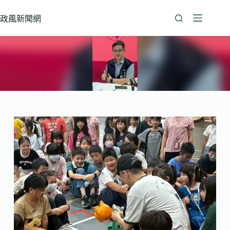
跳
至
政風新聞網
主
要
內
容