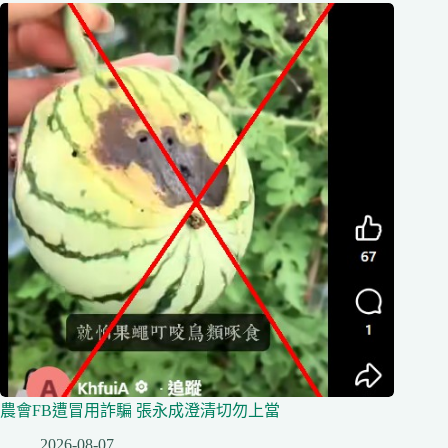
農會FB遭冒用詐騙 張永成澄清切勿上當
2026-08-07