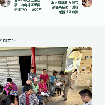
台中市市定三級古
率六都墊底 吳佩芸
蹟、南屯地區重要
籲提高補助：減輕
信仰中心──萬和宮
老舊社區負擔
相關文章