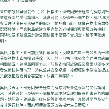
政風新聞 宋柏誼報導
臺中市議員吳佩芸今（12）日指出，過去因安全疑慮而解除列管
並遭移除的受保護樹木，其實可能涉及過去公園老樹、棲地環境
與管理制度長期未完善的問題。她呼籲市府不應僅在樹木病弱後
選擇移除，而應跨局處建立更完整的老樹保護與環境改善機制，
同時也要求建設局針對公園綠覆率是否符合規定，給予明確說
明。
吳佩芸指出，她日前接獲民眾陳情，反映北屯區三光公園內一株
受保護樹木雀榕遭到移除，因此於五月初正式發文向建設局詢問
相關情況。建設局回覆表示，該株雀榕因於颱風及豪雨期間多次
發生斷枝掉落情形，造成公共安全疑慮，後續經樹木健檢並提送
景觀及植栽委員會審查後，決議同意移除。
吳佩芸表示，部分因安全疑慮而解除列管並遭移除的受保護樹
木，其實可能涉及過去公園棲地環境與管理制度長期未完善的問
題。她認為，建設局不應只是等到樹木生病、衰弱甚至危及安全
後才進行移除，而應積極從源頭改善樹木生長環境。