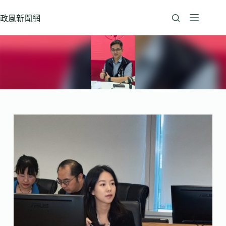
跳
至
政風新聞網
主
要
內
容