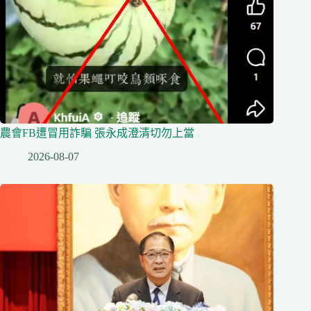
農會FB遭冒用詐騙 張永成澄清切勿上當
2026-08-07