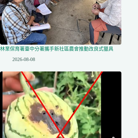
林業保育署臺中分署攜手新社區農會推動改良式獵具
2026-08-08