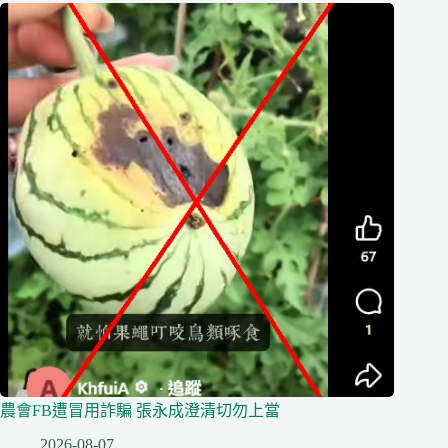
農會FB遭冒用詐騙 張永成澄清切勿上當
2026-08-07