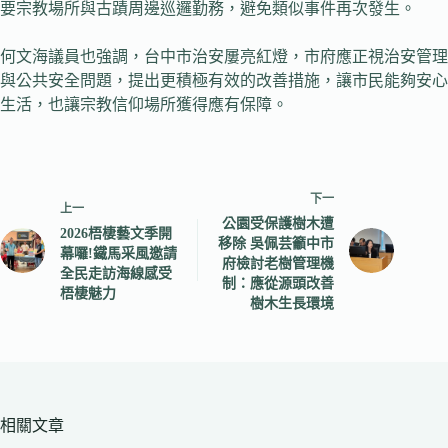
要宗教場所與古蹟周邊巡邏勤務，避免類似事件再次發生。
何文海議員也強調，台中市治安屢亮紅燈，市府應正視治安管理
與公共安全問題，提出更積極有效的改善措施，讓市民能夠安心
生活，也讓宗教信仰場所獲得應有保障。
下一
上一
公園受保護樹木遭
2026梧棲藝文季開
移除 吳佩芸籲中市
幕囉!鐵馬采風邀請
府檢討老樹管理機
全民走訪海線感受
制：應從源頭改善
梧棲魅力
樹木生長環境
相關文章