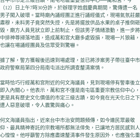
台中市市定三級古蹟、南屯地區重要信仰中心──萬和宮，今
（12）日上午7時30分許，於辦理字姓戲慶典期間，驚傳遭一名
男子闖入破壞。當時廟內誦經團正進行誦經儀式，現場氣氛莊嚴
肅穆，未料男子竟突然失控，先是將擺放供品水果的桌子推倒砸
毀，廟方人員見狀立即上前制止，但該男子情緒激動，進一步將
中排神尊掃落地面，造成萬和宮大廳多處毀損，現場一片狼藉，
也讓在場誦經團員及信眾受到驚嚇。
據了解，警方獲報後迅速到場處理，並已將涉案男子帶往臺中市
政府警察局第四分局南屯派出所調查釐清案情。
當時恰巧行經萬和宮附近的何文海議員，見到現場停有警車後立
即入內關心。他表示，萬和宮不僅是南屯區重要宗教信仰中心，
更是具有歷史文化價值的市定三級古蹟，如今竟在光天化日之下
遭人惡意破壞，令人震驚與痛心。
何文海議員指出，近來台中市治安問題頻傳，如今連民眾最敬
仰、最具精神寄託的宗教場所都無法倖免，已讓地方居民感到人
心惶惶。他呼籲警方除應盡速釐清事件發生原因外，也應強化重