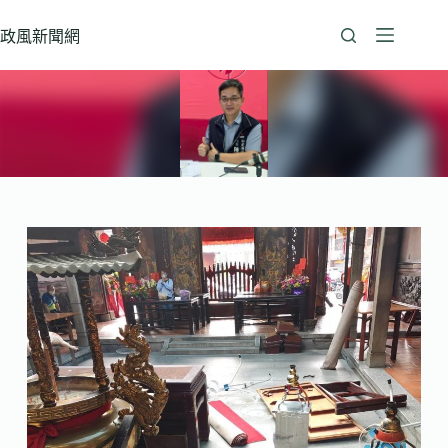
跳
至
政風新聞網
主
要
內
容