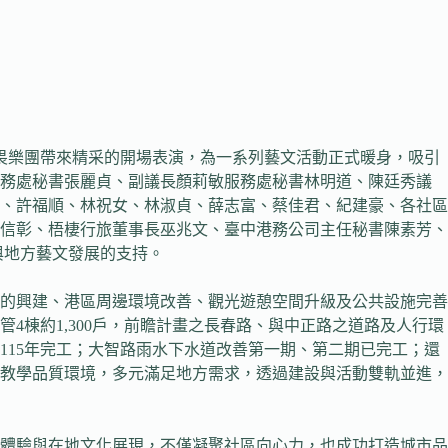
行，由無所畏樂團帶來精采的開場表演，為一系列藝文活動正式暖身，吸引
服務處秘書張麗貞、副議長顏莉敏服務處秘書林明道、陳廷秀議
、許福順、林祝女、林淑貞、薛志富、蔡佳君、紀建豪、各社區
信彰、梧棲行旅董事長巫兆文、臺中港務公司主任秘書陳素芳、
設與地方藝文發展的支持。
的興建、港區周邊環境改善、觀光遊憩空間升級及公共設施完善
棟約1,300戶，前瞻計畫之長春路、與中正路之道路及人行環
15年完工；大智路雨水下水道改善第一期、第二期已完工；還
教學品質環境，多元滿足地方需求，透過建設與活動雙軌並進，
體驗與在地文化展現，不僅凝聚社區向心力，也成功打造城市品