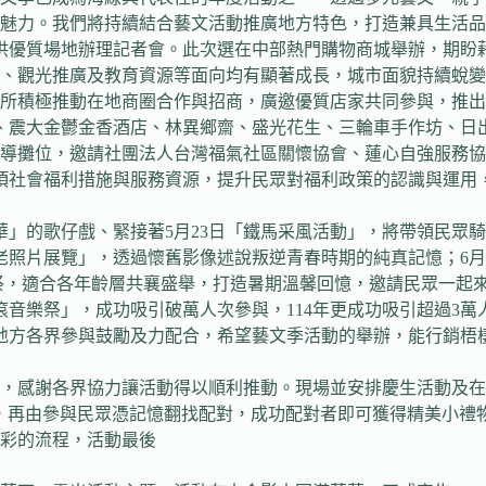
魅力。我們將持續結合藝文活動推廣地方特色，打造兼具生活品
ark 台中港提供優質場地辦理記者會。此次選在中部熱門購物商城舉
、觀光推廣及教育資源等面向均有顯著成長，城市面貌持續蛻變
所積極推動在地商圈合作與招商，廣邀優質店家共同參與，推出
廳、震大金鬱金香酒店、林異鄉齋、盛光花生、三輪車手作坊、日
導攤位，邀請社團法人台灣福氣社區關懷協會、蓮心自強服務協
項社會福利措施與服務資源，提升民眾對福利政策的認識與運用
華」的歌仔戲、緊接著5月23日「鐵馬采風活動」，將帶領民眾
列老照片展覽」，透過懷舊影像述說叛逆青春時期的純真記憶；6月
日濱海祭，適合各年齡層共襄盛舉，打造暑期溫馨回憶，邀請民眾一
滾音樂祭」，成功吸引破萬人次參與，114年更成功吸引超過3
地方各界參與鼓勵及力配合，希望藝文季活動的舉辦，能行銷梧
，感謝各界協力讓活動得以順利推動。現場並安排慶生活動及在
卡，再由參與民眾憑記憶翻找配對，成功配對者即可獲得精美小禮
彩的流程，活動最後