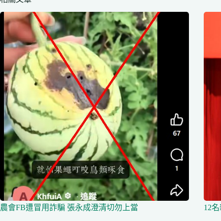
農會FB遭冒用詐騙 張永成澄清切勿上當
12