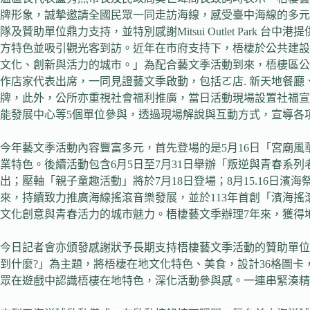
牌形象，誠摯邀請全國民眾一同走訪海線，感受臺中海線的多元
隊及贊助單位鼎力支持，並特別感謝Mitsui Outlet P
方特色並吸引觀光客到訪。近年在市府支持下，梧棲於公共建設
文化、創新與活力的城市。」為配合藝文季活動到來，梧棲區公
作店家代表出席，一同見證藝文季啟動，包括ㄛ店. 新天地餐
牌，此外，公所亦重視社會福利推廣，當日活動現場設置社福宣
能發展中心等5個單位參與，透過現場解說與互動方式，宣導各
今年藝文季活動內容豐富多元，首先登場的是5月16日「宮廟風
業特色。後續活動包含6月5日至7月31日舉辦「叛逆與青春系
出；壓軸「親子童趣活動」將於7月18日登場；8月15.16
來，持續致力推廣海線搖滾音樂發展，並於113年首創「濱海搖
文化創意與青春活力的城市魅力。梧棲藝文季辦理7年來，獲得
今日記者會亦頒發感謝狀予長期支持梧棲藝文季活動的贊助單位
到什麼?」為主題，將梧棲在地文化特色、美食，設計36格圖
眾在遊戲中認識梧棲在地特色，深化活動參與感。一連串緊湊精