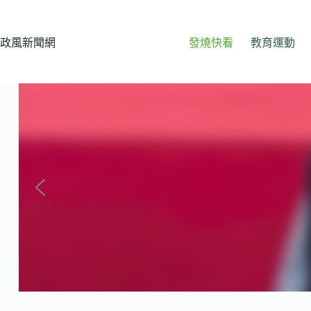
跳
至
主
政風新聞網
發燒快看
教育運動
要
內
容