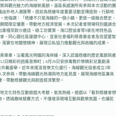
質與觀光魅力的海線新風貌。溫區長感謝所有參與本次活動的團
辦，期盼藉由外地人潮匯聚，提前為梧棲年度重要活動宣傳造勢，行銷地
。他強調：「梧棲不只是海線的一個小鎮，更是一座融合歷史、
期間限定優惠，帶動地方經濟發展。本次記者會現場特別邀請合
出客棧茶飲沙鹿店、綠工坊實業、海口腔協會等9家在地特色品
會、同心圓社區復健中心、宜家社會福利慈善基金會及信望愛智
，落實在地關懷精神，展現公私協力推動觀光與商機的成果。
騎乘單車，沿著風光明媚的海岸線，深入認識梧棲的歷史風貌與產
12日精彩的逍遙音樂町；6月26日安排寓教於樂精彩兒童劇演
起來共襄盛舉。近年來搖滾音樂文化盛行，海線觀光協會成立3年
萬人次參與，帶動海線觀光熱潮與地方能見度，展現海線地區兼具
棲、帶動梧棲觀光與創造經濟繁榮。
地文化特色互動遊戲大考驗，氣氛熱絡。遊戲以「看到梧棲會想
物。透過趣味競賽方式，不僅增添現場互動與歡樂氛圍，也讓民