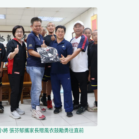
小將 張芬郁攜家長贈風衣鼓勵勇往直前