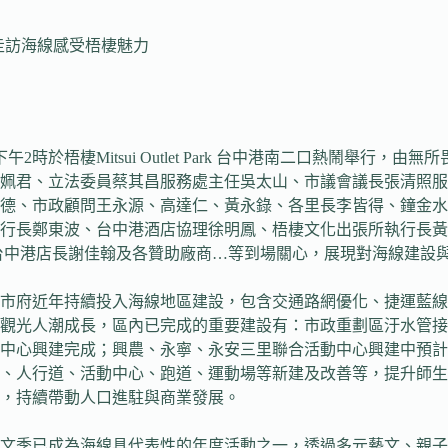
民走訪海線感受梧棲魅力
2時於梧棲Mitsui Outlet Park 台中港南二口熱鬧舉
劉姵君、立法委員蔡其昌服務處主任吳太山、市議會議長張清照
德、市政顧問王永源、高達仁、黃永錄、各里長李皆得、鐘金水
行長鄭東波、台中港酒店協理徐明鳳、梧棲文化出張所執行長黃
t Park台中港店長謝佳翰及各贊助廠商…等到場關心，展現對海線建
市府近年持續投入海線地區建設，包含交通路網優化、捷運藍線
光人潮成長，區內已完成的重要建設有：市政重劃區汙水管接管4
中心興建完成；興農、永寧、永安三里聯合活動中心興建中預計1
、人行道、活動中心、跑道、運動場等新建及改善等，提升師生
，持續帶動人口進駐與商業發展。
文季已成為海線具代表性的年度活動之一，透過多元藝文、親子