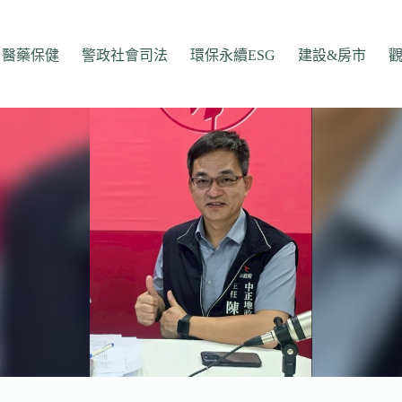
醫藥保健
警政社會司法
環保永續ESG
建設&房市