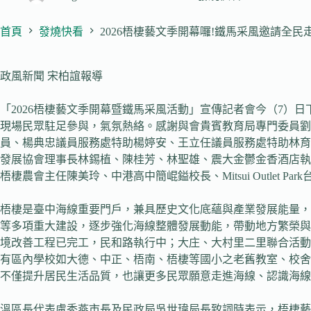
首頁
發燒快看
2026梧棲藝文季開幕囉!鐵馬采風邀請全
政風新聞 宋柏誼報導
「2026梧棲藝文季開幕暨鐵馬采風活動」宣傳記者會今（7）日下午
現場民眾駐足參與，氣氛熱絡。感謝與會貴賓教育局專門委員
員、楊典忠議員服務處特助楊婷安、王立任議員服務處特助林育
發展協會理事長林錫植、陳桂芳、林聖雄、震大金鬱金香酒店執
梧棲農會主任陳美玲、中港高中簡崐鎰校長、Mitsui Outle
梧棲是臺中海線重要門戶，兼具歷史文化底蘊與產業發展能量，
等多項重大建設，逐步強化海線整體發展動能，帶動地方繁榮與觀
境改善工程已完工，民和路執行中；大庄、大村里二里聯合活動
有區內學校如大德、中正、梧南、梧棲等國小之老舊教室、校舍
不僅提升居民生活品質，也讓更多民眾願意走進海線、認識海線
溫區長代表盧秀燕市長及民政局吳世瑋局長致詞時表示，梧棲藝