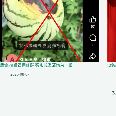
農會FB遭冒用詐騙 張永成澄清切勿上當
12
2026-08-07
政