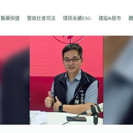
醫藥保健
警政社會司法
環保永續ESG
建設&房市