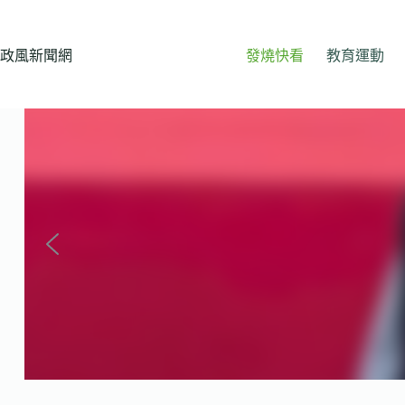
跳
至
主
政風新聞網
發燒快看
教育運動
要
內
容