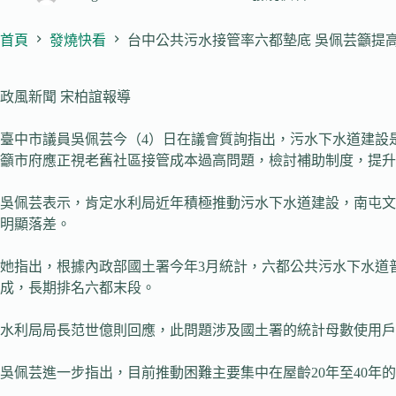
首頁
發燒快看
台中公共污水接管率六都墊底 吳佩芸籲提
政風新聞 宋柏誼報導
臺中市議員吳佩芸今（4）日在議會質詢指出，污水下水道建設
籲市府應正視老舊社區接管成本過高問題，檢討補助制度，提升
吳佩芸表示，肯定水利局近年積極推動污水下水道建設，南屯文
明顯落差。
她指出，根據內政部國土署今年3月統計，六都公共污水下水道普
成，長期排名六都末段。
水利局局長范世億則回應，此問題涉及國土署的統計母數使用戶
吳佩芸進一步指出，目前推動困難主要集中在屋齡20年至40