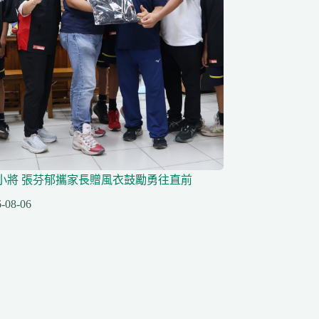
小將 張芬郁攜家長贈風衣鼓勵勇往直前
-08-06