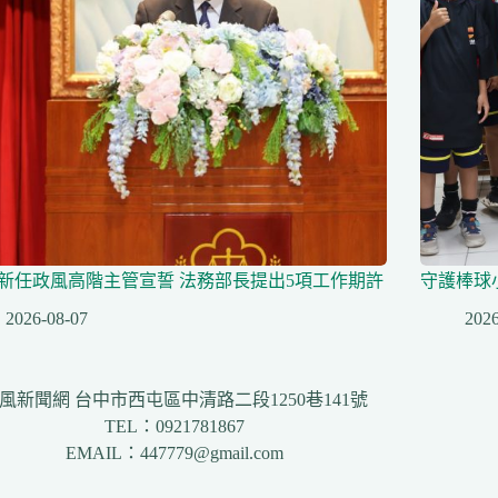
名新任政風高階主管宣誓 法務部長提出5項工作期許
守護棒球
2026-08-07
2026
風新聞網 台中市西屯區中清路二段1250巷141號
TEL：0921781867
EMAIL：447779@gmail.com