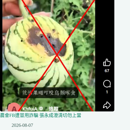
農會FB遭冒用詐騙 張永成澄清切勿上當
2026-08-07