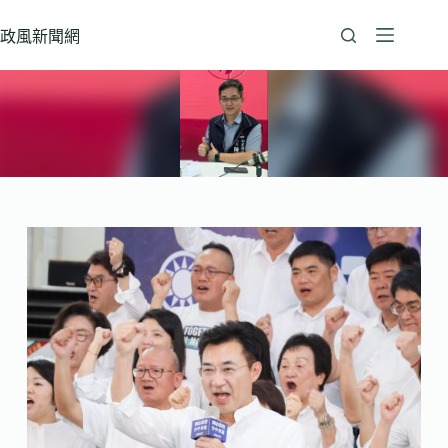
跳
至
政風新聞網
主
要
內
容