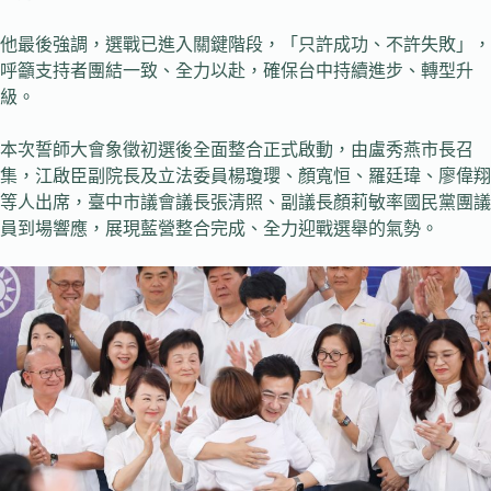
他最後強調，選戰已進入關鍵階段，「只許成功、不許失敗」，
呼籲支持者團結一致、全力以赴，確保台中持續進步、轉型升
級。
本次誓師大會象徵初選後全面整合正式啟動，由盧秀燕市長召
集，江啟臣副院長及立法委員楊瓊瓔、顏寬恒、羅廷瑋、廖偉翔
等人出席，臺中市議會議長張清照、副議長顏莉敏率國民黨團議
員到場響應，展現藍營整合完成、全力迎戰選舉的氣勢。