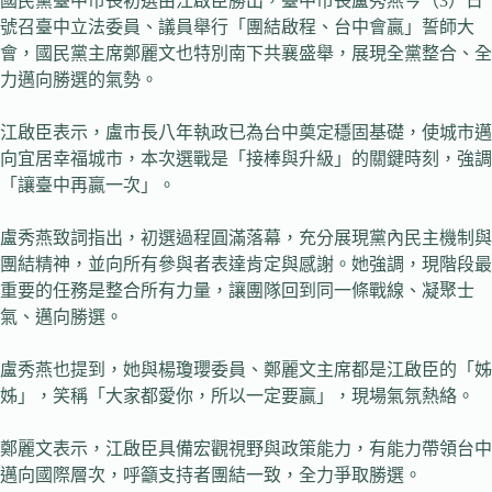
國民黨臺中市長初選由江啟臣勝出，臺中市長盧秀燕今（3）日
號召臺中立法委員、議員舉行「團結啟程、台中會贏」誓師大
會，國民黨主席鄭麗文也特別南下共襄盛舉，展現全黨整合、全
力邁向勝選的氣勢。
江啟臣表示，盧市長八年執政已為台中奠定穩固基礎，使城市邁
向宜居幸福城市，本次選戰是「接棒與升級」的關鍵時刻，強調
「讓臺中再贏一次」。
盧秀燕致詞指出，初選過程圓滿落幕，充分展現黨內民主機制與
團結精神，並向所有參與者表達肯定與感謝。她強調，現階段最
重要的任務是整合所有力量，讓團隊回到同一條戰線、凝聚士
氣、邁向勝選。
盧秀燕也提到，她與楊瓊瓔委員、鄭麗文主席都是江啟臣的「姊
姊」，笑稱「大家都愛你，所以一定要贏」，現場氣氛熱絡。
鄭麗文表示，江啟臣具備宏觀視野與政策能力，有能力帶領台中
邁向國際層次，呼籲支持者團結一致，全力爭取勝選。