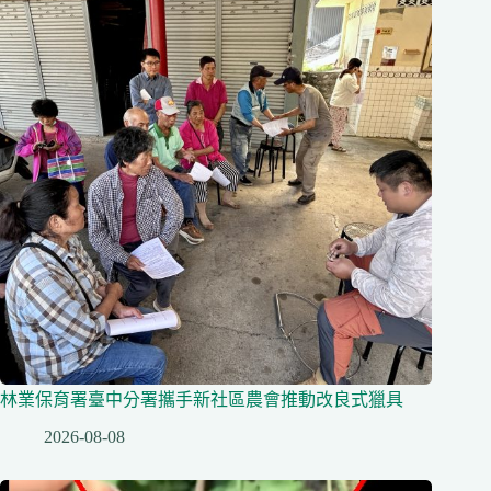
林業保育署臺中分署攜手新社區農會推動改良式獵具
2026-08-08