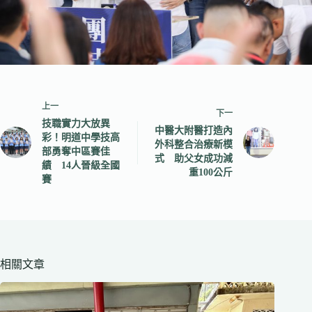
上一
下一
技職實力大放異
中醫大附醫打造內
彩！明道中學技高
外科整合治療新模
部勇奪中區賽佳
式 助父女成功減
績 14人晉級全國
重100公斤
賽
相關文章