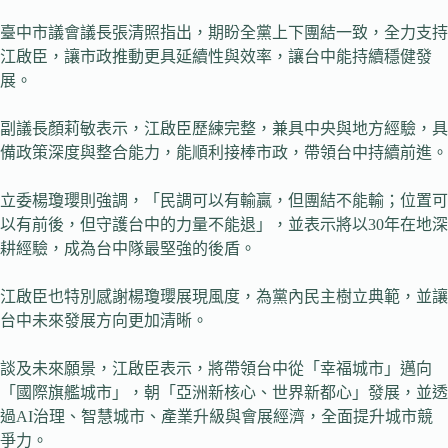
臺中市議會議長張清照指出，期盼全黨上下團結一致，全力支持
江啟臣，讓市政推動更具延續性與效率，讓台中能持續穩健發
展。
副議長顏莉敏表示，江啟臣歷練完整，兼具中央與地方經驗，具
備政策深度與整合能力，能順利接棒市政，帶領台中持續前進。
立委楊瓊瓔則強調，「民調可以有輸贏，但團結不能輸；位置可
以有前後，但守護台中的力量不能退」，並表示將以30年在地深
耕經驗，成為台中隊最堅強的後盾。
江啟臣也特別感謝楊瓊瓔展現風度，為黨內民主樹立典範，並讓
台中未來發展方向更加清晰。
談及未來願景，江啟臣表示，將帶領台中從「幸福城市」邁向
「國際旗艦城市」，朝「亞洲新核心、世界新都心」發展，並透
過AI治理、智慧城市、產業升級與會展經濟，全面提升城市競
爭力。