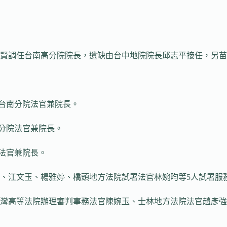
文賢調任台南高分院院長，遺缺由台中地院院長邱志平接任，另
院台南分院法官兼院長。
門分院法官兼院長。
法官兼院長。
、江文玉、楊雅婷、橋頭地方法院試署法官林婉昀等5人試署服
灣高等法院辦理審判事務法官陳婉玉、士林地方法院法官趙彥強