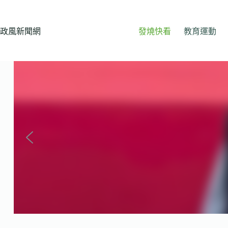
跳
至
主
政風新聞網
發燒快看
教育運動
要
內
容