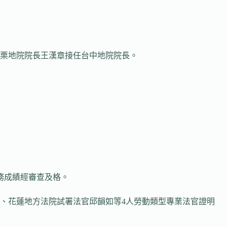
苗栗地院院長王漢章接任台中地院院長。
務成績經審查及格。
、花蓮地方法院試署法官邱韻如等4人勞動類型專業法官證明