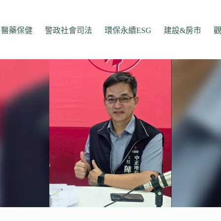
醫藥保健
警政社會司法
環保永續ESG
建設&房市