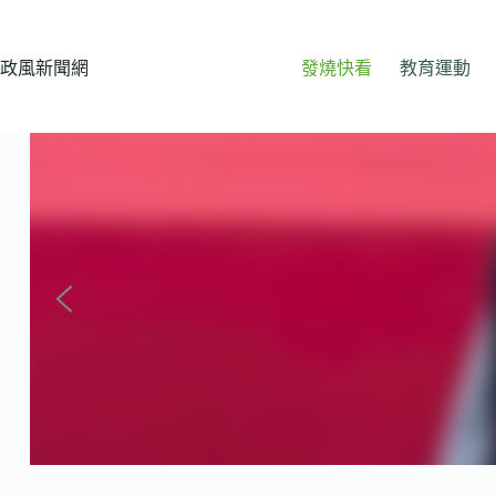
跳
至
主
政風新聞網
發燒快看
教育運動
要
內
容