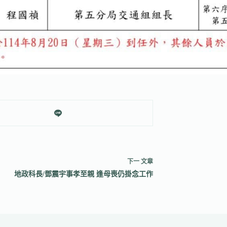
下一
文章
地政科長/鄧震宇事孝至親 逢母喪仍掛念工作