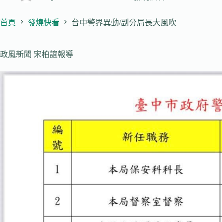
首頁
發燒快看
台中警界異動/副分局長大風吹
政風新聞 宋柏誼報導