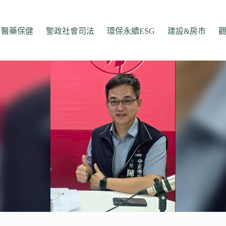
醫藥保健
警政社會司法
環保永續ESG
建設&房市