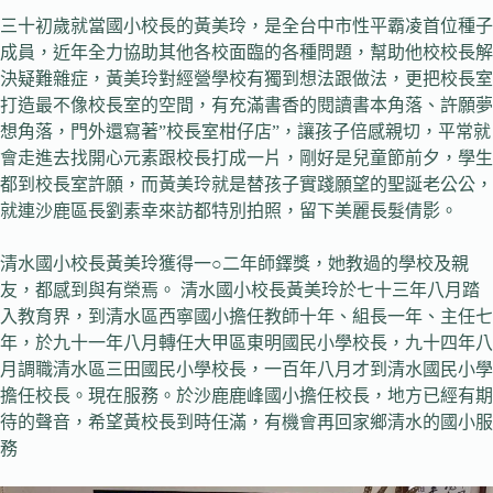
三十初歲就當國小校長的黃美玲，是全台中市性平霸凌首位種子
成員，近年全力協助其他各校面臨的各種問題，幫助他校校長解
決疑難雜症，黃美玲對經營學校有獨到想法跟做法，更把校長室
打造最不像校長室的空間，有充滿書香的閱讀書本角落、許願夢
想角落，門外還寫著”校長室柑仔店”，讓孩子倍感親切，平常就
會走進去找開心元素跟校長打成一片，剛好是兒童節前夕，學生
都到校長室許願，而黃美玲就是替孩子實踐願望的聖誕老公公，
就連沙鹿區長劉素幸來訪都特別拍照，留下美麗長髮倩影。
清水國小校長黃美玲獲得一○二年師鐸獎，她教過的學校及親
友，都感到與有榮焉。 清水國小校長黃美玲於七十三年八月踏
入教育界，到清水區西寧國小擔任教師十年、組長一年、主任七
年，於九十一年八月轉任大甲區東明國民小學校長，九十四年八
月調職清水區三田國民小學校長，一百年八月才到清水國民小學
擔任校長。現在服務。於沙鹿鹿峰國小擔任校長，地方已經有期
待的聲音，希望黃校長到時任滿，有機會再回家鄉清水的國小服
務