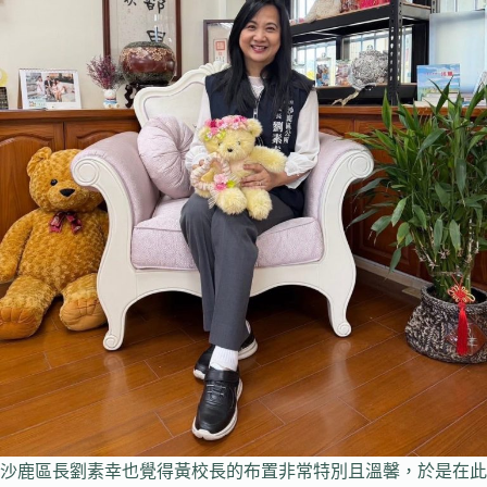
沙鹿區長劉素幸也覺得黃校長的布置非常特別且溫馨，於是在此