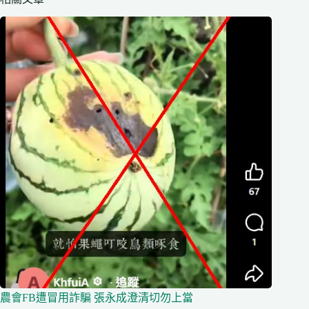
農會FB遭冒用詐騙 張永成澄清切勿上當