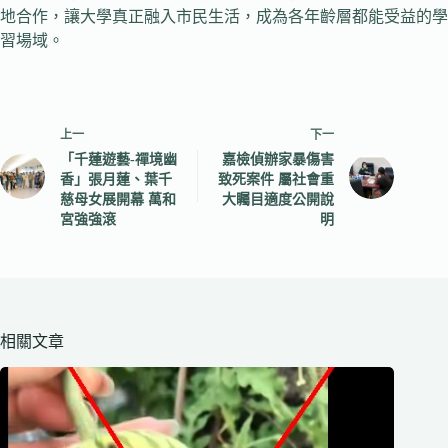
地合作，讓大學真正融入市民生活，成為各年齡層都能受益的學
習場域。
上一
下一
「千蓮遊藝-禪境幽
嘉檢偵辦家暴傷害
香」張月蓮、葉千
致死案件 屬社會重
慈母女展開幕 萬和
大矚目適度公開說
宮強強滾
明
相關文章