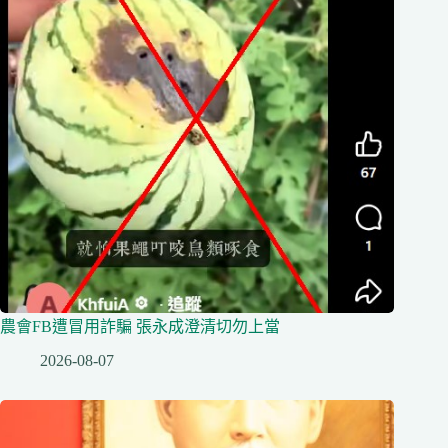
農會FB遭冒用詐騙 張永成澄清切勿上當
2026-08-07