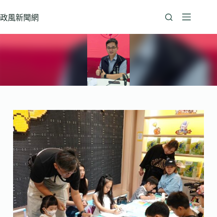
跳
至
政風新聞網
主
要
內
容