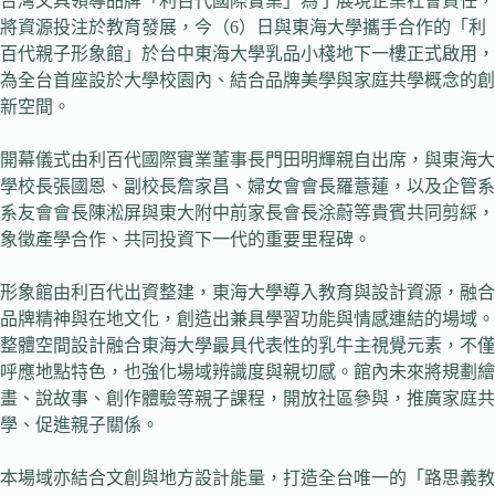
台灣文具領導品牌「利百代國際實業」為了展現企業社會責任，
將資源投注於教育發展，今（6）日與東海大學攜手合作的「利
百代親子形象館」於台中東海大學乳品小棧地下一樓正式啟用，
為全台首座設於大學校園內、結合品牌美學與家庭共學概念的創
新空間。
開幕儀式由利百代國際實業董事長門田明輝親自出席，與東海大
學校長張國恩、副校長詹家昌、婦女會會長羅薏蓮，以及企管系
系友會會長陳淞屏與東大附中前家長會長涂蔚等貴賓共同剪綵，
象徵產學合作、共同投資下一代的重要里程碑。
形象館由利百代出資整建，東海大學導入教育與設計資源，融合
品牌精神與在地文化，創造出兼具學習功能與情感連結的場域。
整體空間設計融合東海大學最具代表性的乳牛主視覺元素，不僅
呼應地點特色，也強化場域辨識度與親切感。館內未來將規劃繪
畫、說故事、創作體驗等親子課程，開放社區參與，推廣家庭共
學、促進親子關係。
本場域亦結合文創與地方設計能量，打造全台唯一的「路思義教