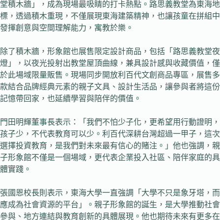
堂積木牆」，成為現場最吸睛的打卡熱點。路思義教堂為東海地
標，透過積木重現，不僅展現東海建築精神，也讓孩童在拼組中
發揮創意與空間理解能力，寓教於樂。
除了積木牆，形象館也展售限定設計商品，包括「路思義教堂夜
燈」，以夜光投射出教堂屋頂曲線，兼具設計感與收藏價值，僅
於此場域限量販售。現場同步開放利百代文創商品專區，展售多
款結合品牌經典元素的親子文具、設計生活品，讓參與者將這份
記憶帶回家，也延續學習與陪伴的價值。
門田明輝董事長表示：「我們不怕少子化，更希望用行動證明，
孩子少，不代表教育可以少。利百代深耕台灣超過一甲子，這次
選擇投資教育，是我們對未來最有信心的賭注。」他也強調，親
子形象館不僅是一個場域，更代表企業投入社區、陪伴家庭的具
體實踐。
張國恩校長則表示，東海大學一直強調「大學不只是象牙塔，而
應成為社會資源的平台」。親子形象館的誕生，是大學推動社會
參與、地方連結與教育創新的具體展現。他也期待未來有更多在