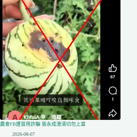
農會FB遭冒用詐騙 張永成澄清切勿上當
2026-08-07