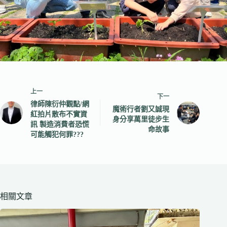
上一
下一
律師陳衍仲觀點/網
魔術行者劉又誠現
紅拍片散布不實資
身分享萬里徒步生
訊 製造消費者恐慌
命故事
可能觸犯何罪???
相關文章