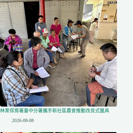
林業保育署臺中分署攜手新社區農會推動改良式獵具
2026-08-08