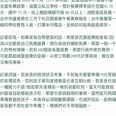
台北市將自 2026 年 9 月（115 學年度）起實施國中小營養午餐
全面免費政策，涵蓋公私立學校，預計餐費標準提升至國小 70
元、國中 75 元，加上補助總額可達 80 元以上，減輕家庭負擔。
台中市議會將在三月下旬召開營養午餐專案報告，台中基層第一
線的學校教育人員，打爆本刊電話，反映如何能夠面面俱到。
記者認為，如果家長自帶便當的話，那麼是否要退費給家長?因
為以往都是自己負擔繳費，現在是政府補助免費，那麼一個一千
人的學校規模，若有100個家長要退費，那麼行政作業的費用，
可能都超過要退費的金額，以勞工時數200元計算來說，實在是
沒事找事做。
記者評論，若家長的經濟狀況考量，不就每天都要準備70元等級
的家裡菜色，否則孩子拿到家裡餐盒也會互相比較，對家長也是
一種壓力不是?倘若那天家裡前一晚的菜都吃完，當天可能買個
炒飯或自助餐給孩子吃，那麼也是很麻煩的事情，當然能花時間
準備餐盒給孩子，本身就必須鼓勵跟讚揚。也或許因此，能夠讓
家長都不用在家中準備了，媽媽們也不用傷腦筋。