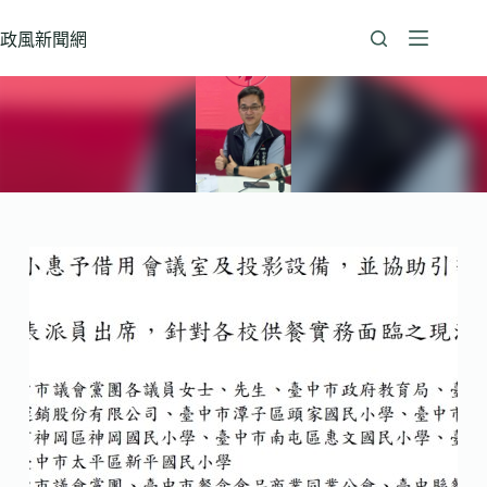
跳
至
政風新聞網
主
要
內
容