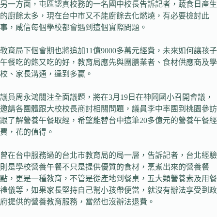
另一方面，屯區認真校務的一名國中校長告訴記者，蔬食日產生
的廚餘太多，現在台中市又不能廚餘去化燃燒，有必要檢討此
事，咸信每個學校都會遇到這個實際問題。
教育局下個會期也將追加11億9000多萬元經費，未來如何讓孩子
午餐吃的飽又吃的好，教育局應先與團膳業者、食材供應商及學
校、家長溝通，達到多贏。
議員周永鴻關注全面議題，將在3月19日在神岡國小召開會議，
邀請各團體跟大校校長商討相關問題，議員李中率團到桃園參訪
跟了解營養午餐取經，希望能替台中這筆20多億元的營養午餐經
費，花的值得。
曾在台中服務過的台北市教育局的局一層，告訴記者，台北經驗
則是學校營養午餐不只是提供優質的食材，烹煮出來的營養餐
點，更是一種教育，不管是從產地到餐桌，五大類營養素及用餐
禮儀等，如果家長堅持自己幫小孩帶便當，就沒有辦法享受到政
府提供的營養教育服務，當然也沒辦法退費。