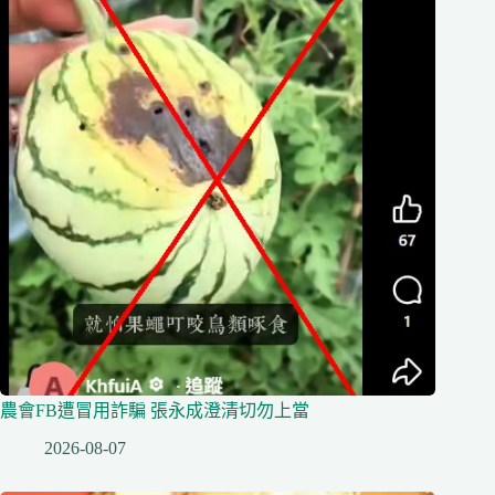
農會FB遭冒用詐騙 張永成澄清切勿上當
2026-08-07