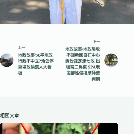
下一
上一
地政故事/地政局收
地政故事/太平地政
不回新國自在中心
行政不中立?洽公停
訴訟裁定連七敗 出
車場放候選人大看
租當二房東 SPA老
板
闆卻性侵按摩師遭
判刑
相關文章