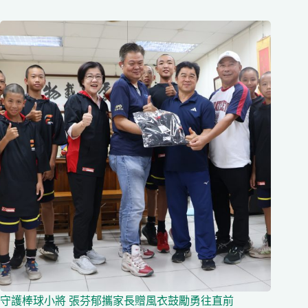
守護棒球小將 張芬郁攜家長贈風衣鼓勵勇往直前