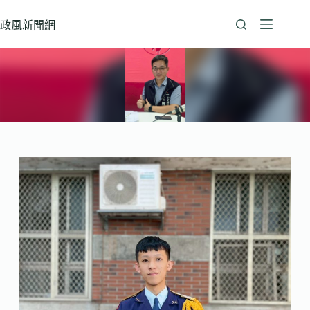
跳
至
政風新聞網
主
要
內
容