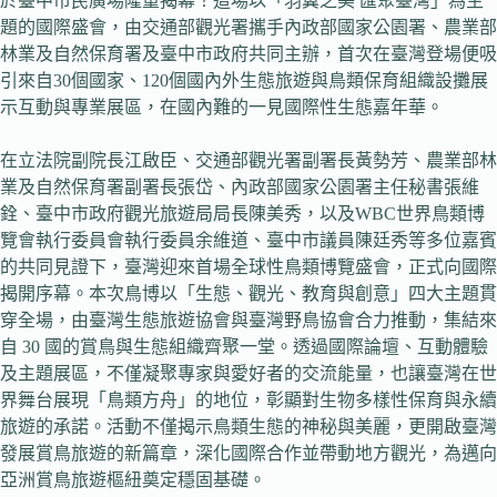
於臺中市民廣場隆重揭幕！這場以「羽翼之美 匯聚臺灣」為主
題的國際盛會，由交通部觀光署攜手內政部國家公園署、農業部
林業及自然保育署及臺中市政府共同主辦，首次在臺灣登場便吸
引來自30個國家、120個國內外生態旅遊與鳥類保育組織設攤展
示互動與專業展區，在國內難的一見國際性生態嘉年華。
在立法院副院長江啟臣、交通部觀光署副署長黃勢芳、農業部林
業及自然保育署副署長張岱、內政部國家公園署主任秘書張維
銓、臺中市政府觀光旅遊局局長陳美秀，以及WBC世界鳥類博
覽會執行委員會執行委員余維道、臺中市議員陳廷秀等多位嘉賓
的共同見證下，臺灣迎來首場全球性鳥類博覽盛會，正式向國際
揭開序幕。本次鳥博以「生態、觀光、教育與創意」四大主題貫
穿全場，由臺灣生態旅遊協會與臺灣野鳥協會合力推動，集結來
自 30 國的賞鳥與生態組織齊聚一堂。透過國際論壇、互動體驗
及主題展區，不僅凝聚專家與愛好者的交流能量，也讓臺灣在世
界舞台展現「鳥類方舟」的地位，彰顯對生物多樣性保育與永續
旅遊的承諾。活動不僅揭示鳥類生態的神秘與美麗，更開啟臺灣
發展賞鳥旅遊的新篇章，深化國際合作並帶動地方觀光，為邁向
亞洲賞鳥旅遊樞紐奠定穩固基礎。