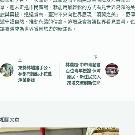
娛樂到學習，一次滿足。誠摯邀請全國民眾與國際友人共襄盛
舉，週末走進市民廣場，就能用最輕鬆的方式看見世界鳥類的美
麗與奧秘，透過賞鳥，臺灣不只向世界展現「羽翼之美」，更傳
遞守護自然、推動永續的信念。這場盛會將讓世界看見臺灣，也
讓臺灣成為世界賞鳥旅遊的新焦點。
下一
上一
林鼎超:中市青諮會
東勢林場攜手公、
百位青年授證 保障
私部門推動小花蔓
原民、新住民加入
澤蘭移除
跨域交流創新使命
相關文章