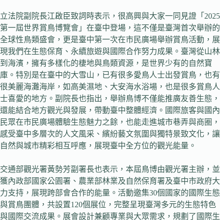
立法院副院長江啟臣致詞時表示，很高興與大家一同見證「2025
第一屆世界賞鳥博覽會」在臺中登場，這不僅是臺灣首次舉辦的
全球性鳥類盛會，更是臺中第一次在市民廣場舉辦賞鳥活動，展
現我們在生態保育、永續旅遊與國際合作努力成果。臺灣從山林
到海濱，擁有多樣化的棲地與鳥類資源，是世界少有的自然寶
庫。特別是在臺中的大雪山，已有很多愛鳥人士出發賞鳥，也有
很美麗海灘海岸，如高美濕地、大安海水浴場，也是很多賞鳥人
士喜愛的地方。副院長也指出，舉辦鳥博不僅能推廣友善生態，
還能結合地方觀光與發展，帶動臺中整體經濟。國際旅客與國內
民眾在市民廣場體驗生態魅力之餘，也能走進城市巷弄與商圈，
感受臺中多層次的人文風采、繽紛藝文氛圍與獨特景致文化，讓
自然與城市精彩相互呼應，展現臺中全方位的觀光能量。
交通部觀光署黃勢芳副署長也表示，本屆鳥博由觀光署主辦，並
獲內政部國家公園署、農業部林業及自然保育署及臺中市政府大
力支持，展現跨部會合作的能量。活動邀集30個國家的國際生態
與賞鳥團體，共設置120個展位，完整呈現臺灣多元的生態特色
與國際交流成果。展會設計兼顧專業與大眾需求，規劃了國際生