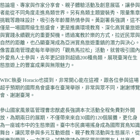
態論壇、專家與作家分享會、親子體驗活動及創意展區，讓參與
者能從不同角度走進鳥類世界。另有鳥類主題變裝秀、限量集章
挑戰等趣味設計，吸引各年齡層熱情參與。黃副署長強調，這不
僅是一場國際級生態盛會，更是推廣環境教育、深化高質量旅遊
與實踐永續觀光的重要契機。透過寓教於樂的方式，拉近民眾與
自然的距離，也凸顯臺灣成為亞洲賞鳥旅遊重鎮的潛力與決心。
像雲嘉南管理處每年舉辦的「觀鳥馬拉松」活動，就曾吸引國內
外愛鳥人士參與，去年更記錄到超過200種鳥類，展現臺灣在生
態旅遊上的豐富成果與無限魅力。
WBC執委 Horacio也提到，非常開心能在這裡，跟各位參與這場
超乎預期的國際鳥會盛事在臺灣舉辦，非常與眾不同，謝謝博覽
會、謝謝臺灣。
參山國家風景區管理曹忠猷處長強調本次活動全程免費對外開
放，為期兩日的展期，不僅帶來來自30國的120個展攤，更化身
為一座城市中的生態樂園。臺中市民廣場搖身成為國際賞鳥知識
舞台，讓民眾參與多元互動遊戲、親子教育活動與生態展示，從