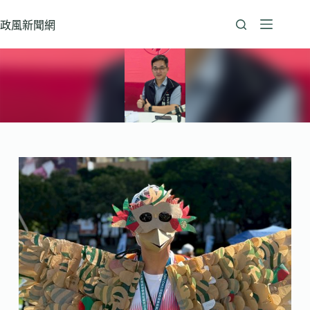
跳
至
政風新聞網
主
要
內
容