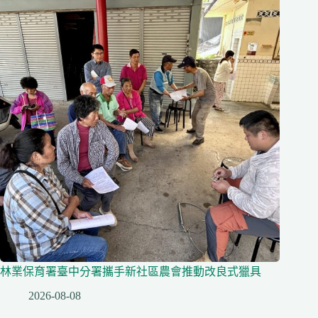
林業保育署臺中分署攜手新社區農會推動改良式獵具
2026-08-08