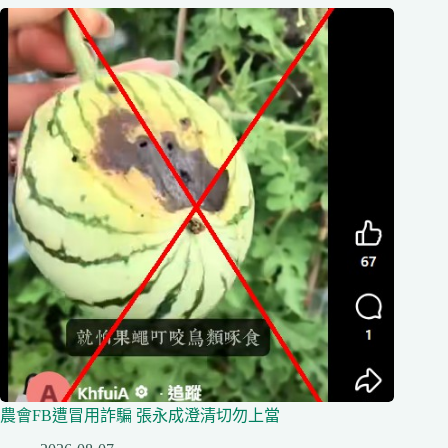
農會FB遭冒用詐騙 張永成澄清切勿上當