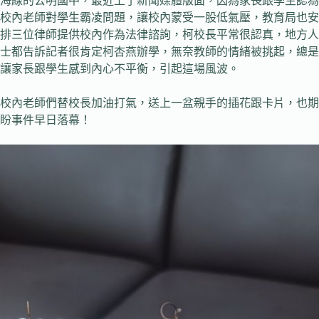
海線的公明國中，最近上了新聞媒體版面，因為家長跟學生認為
校內老師對學生霸凌問題，讓校內蒙受一股低氣壓，教育局也安
排三位律師提供校內作為法律諮詢，柯校長平常很認真，地方人
士都告訴記者很肯定柯杏燕辦學，無奈教師的情緒被挑起，總是
讓家長跟學生感到內心不平衡，引起這場風波。
校內老師們替校長加油打氣，送上一盆親手的插花跟卡片，也期
盼事件早日落幕！