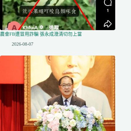
農會FB遭冒用詐騙 張永成澄清切勿上當
2026-08-07