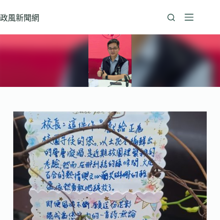
跳
至
政風新聞網
主
要
內
容