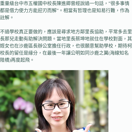
重量級台中市五權國中校長陳進卿曾經說過一句話，”很多事情
都是借力使力方能迎刃而解”。相當有哲理也是知易行難，作為
註解。
不過學校真正要做的，應該是尋求地方鄰里長協助，平常多去里
長那兒走動有助解決問題。當地里長蔡坤地就住在學校對面，其
姪女也在沙鹿區長辦公室擔任行政，也很願意幫助學校，期待柯
校長的留任是緣分，在最後一年讓公明如同沙鹿之翼(海線知名
陸橋)再度起飛。