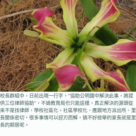
校長群組中，日前出現一行字，”協助公明國中解決此事，將提
供三位律師協助”，不過教育局也只能這樣，真正解決的源頭從
來不是找律師，學校社區化，社區學校化，應跟地方派出所、里
長關係密切，很多事情可以迎刃而解，搞不好檢舉的家長就是里
長的鄰居呢。