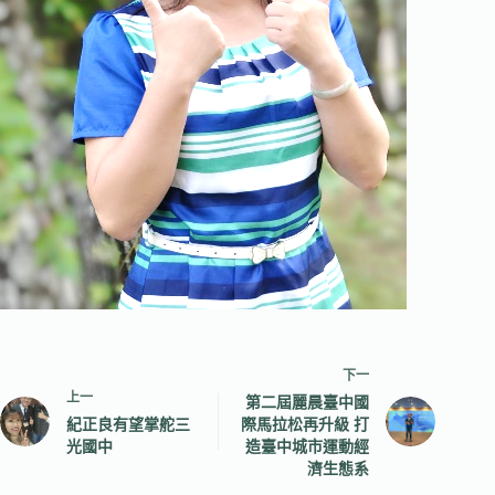
下一
上一
第二屆麗晨臺中國
紀正良有望掌舵三
際馬拉松再升級 打
光國中
造臺中城市運動經
濟生態系