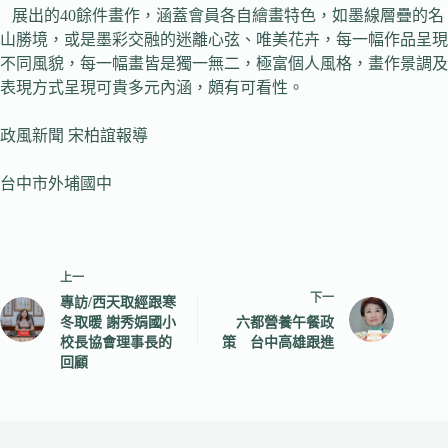
展出的40餘件畫作，涵蓋會員各自繪畫特色，如墨線層疊的名
山勝境，或是墨彩交融的迷離心弦、唯美花卉，每一幅作品呈現
不同風貌，每一幅畫皆是獨一無二，極富個人風格，畫作景調及
表現方式呈現可貴多元內涵，頗有可看性。
政風新聞 宋柏誼報導
台中市外埔國中
上一
下一
專訪/西天取經跟寒
冬取暖 謝秀娟國小
六都營養午餐政
校長協會理事長的
策 台中高雄跟進
回顧