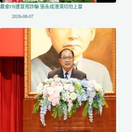
農會FB遭冒用詐騙 張永成澄清切勿上當
2026-08-07