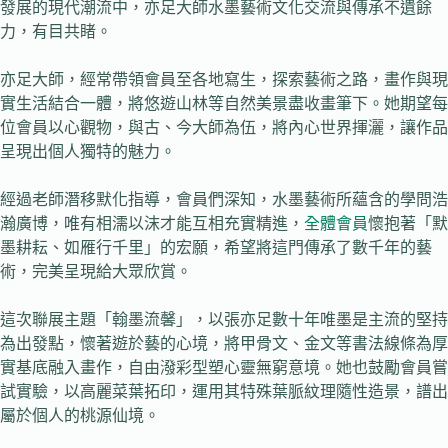
發展的現代潮流中，亦足大師水墨藝術文化交流與傳承不遺餘
力，有目共睹。
亦足大師，經常帶領會員至各地寫生，探索藝術之路，畫作與現
實生活結合一體，將悠遊山林等自然美景盡收畫筆下。她期望每
位會員以心觀物，與古、今大師為伍，將內心世界揮灑，讓作品
呈現出個人獨特的魅力。
經過老師潛移默化指導，會員們深知，水墨藝術所蘊含的學問浩
瀚廣博，唯有相濡以沫才能互相充實精進，
全體會員
懷抱著「默
墨耕耘、如雁行千里」的宏願，希望將這門傳承了數千年的藝
術，完美呈現給大眾欣賞。
這次聯展主題「翰墨流馨」，以張亦足數十年唯墨是主流的堅持
為出發點，懷著遊於藝的心境，將甲骨文、金文等書法線條為厚
實基底融入畫作，自由潑彩型塑心靈無窮意境。她也鼓勵會員嘗
試實驗，以高麗菜葉拓印，運用其特殊葉脈紋理隨性造景，譜出
屬於個人的桃源仙境。