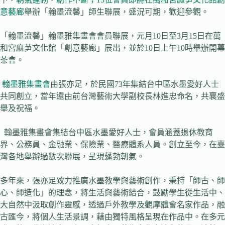
意藝廊
舉辦「翰墨流馨」師生聯展，盛況可期，歡迎參觀。
「翰墨流馨」翰墨雅集畫會會員聯展，元月10日至3月15日在萬
和宮麻芛文化館「創意藝廊」展出，並於10日上午10時舉辦開幕
茶會。
翰墨雅集畫會
由張亦足，於民國73年集結台中區水墨愛好人士
共同創立，當年還由前台灣藝術大學副校長林進忠命名，共襄盛
舉及祝福。
翰墨雅集畫會集結台中區水墨愛好人士，會員涵蓋退休教育
界、公務員、金融業、保險業、醫療體系人員。創立至今，在臺
灣各地舉辦過數次聯展，呈現蓬勃朝氣。
多年來，張亦足致力推廣水墨教學與藝術創作，秉持「師古、師
心、師造化」的理念，將生活與藝術結合，鼓勵學生從生活中、
大自然中汲取創作靈感，透過戶外教學及觀摩體會名家作品，融
古匯今，將個人生活景調，藉由獨特風格呈現在作品中。在多元