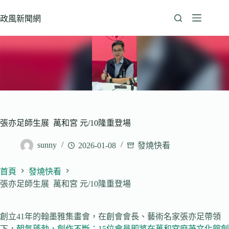
跳
至
政風新聞網
主
要
內
容
張亦足師生展 萬和宮 元/10隆重登場
sunny
2026-01-08
發燒快看
首頁
發燒快看
張亦足師生展 萬和宮 元/10隆重登場
創立41年的翰墨雅集畫會，在創會會長、藝術名家張亦足帶領
下，
朝氣蓬勃，創作不斷；15位會員即將在
萬和宮麻芛文化館創