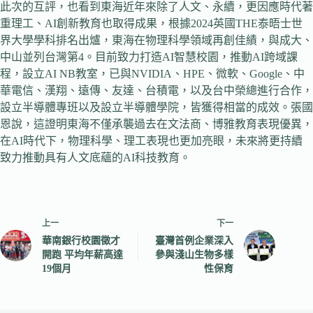
此次的互評，也看到東海近年來除了人文、永續，更因應時代著
重理工、AI創新教育也取得成果，根據2024英國THE泰晤士世
界大學學科排名出爐，東海在物理科學領域再創佳績，與成大、
中山並列台灣第4。目前致力打造AI智慧校園，推動AI跨域課
程，設立AI NB教室，已與NVIDIA、HPE、微軟、Google、中
華電信、漢翔、遠傳、友達、台積電，以及台中榮總進行合作，
設立半導體專班以及設立半導體學院，皆獲得相當的成效。張國
恩說，這證明東海不僅承襲過去在文法商、博雅教育表現優異，
在AI時代下，物理科學、理工表現也更加亮眼，未來將更持續
致力推動具有人文底蘊的AI科技教育。
上一
下一
華南銀行校園徵才
臺灣首例企業深入
開跑 平均年薪高達
參與淺山生物多樣
19個月
性保育