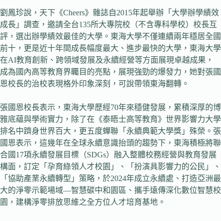
劉鳳珍說，天下《Cheers》雜誌自2015年起舉辦「大學辦學績效
成長」調查，邀請全台135所大專院校（不含專科學校）校長互
評，選出辦學績效最佳的大學。東海大學不僅連續兩年穩居全國
前十，更是近十年間成長幅度最大、進步最快的大學，東海大學
在AI教育創新、跨領域發展及永續經營等方面展現卓越成果，
成為國內高等教育界矚目的亮點，展現強勁的爆發力，她對張國
恩校長的治校表現格外印象深刻，可說帶領東海翻轉。
張國恩校長表示，東海大學歷經70年來穩健發展，累積深厚的博
雅底蘊與學術實力，除了在《泰晤士高等教育》世界影響力大學
排名中躋身世界百大，更五度蟬聯「永續典範大學獎」殊榮。張
國恩表示，這幾年在全球永續意識抬頭的趨勢下，東海積極將聯
合國17項永續發展目標（SDGs）融入整體校務經營與教育發展
構面，訂定「孕育綠領人才校園」、「扮演具影響力的公民」、
「協助產業永續轉型」策略，於2024年成立永續處、打造亞洲最
大的淨零示範場域—智慧碳中和園區、攜手遠傳深化數位智慧校
園，建構淨零排放思維之全方位人才培育基地。