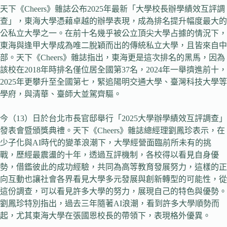
天下《Cheers》雜誌公布2025年最新「大學校長辦學績效互評調
查」，東海大學憑藉卓越的辦學表現，成為排名提升幅度最大的
公私立大學之一。在前十名幾乎被公立頂尖大學占據的情況下，
東海與逢甲大學成為唯二脫穎而出的傳統私立大學，且皆來自中
部。天下《Cheers》雜誌指出，東海更是這次排名的黑馬，因為
該校在2018年時排名僅位居全國第37名，2024年一舉擠進前十，
2025年更攀升至全國第七，緊追陽明交通大學、臺灣科技大學等
學府，與清華、臺師大並駕齊驅。
今（13）日於台北市長官邸舉行「2025大學辦學績效互評調查」
發表會暨頒獎典禮。天下《Cheers》雜誌總經理劉鳳珍表示，在
少子化與AI時代的變革浪潮下，大學經營面臨前所未有的挑
戰，歷經最震盪的十年，透過互評機制，各校得以看見自身優
勢，借鑑彼此的成功經驗，共同為高等教育發展努力，這樣的正
向互動也讓社會各界看見大學多元發展與創新轉型的可能性，從
這份調查，可以看見許多大學的努力，展現自己的特色與優勢。
劉鳳珍特別指出，過去三年隨著AI浪潮，看到許多大學順勢而
起，尤其東海大學在張國恩校長的帶領下，表現格外優異。