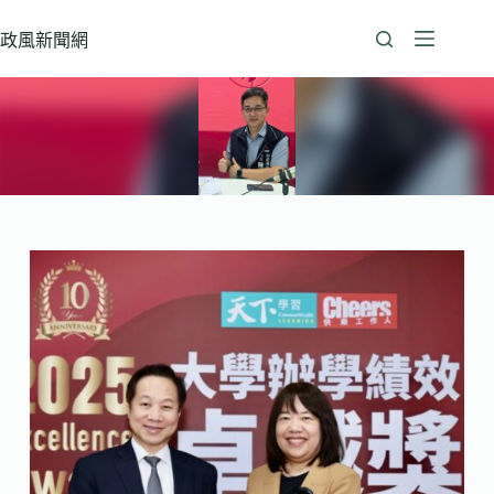
跳
至
政風新聞網
主
要
內
容