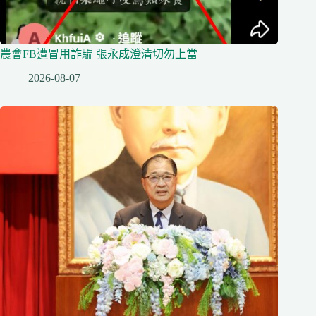
農會FB遭冒用詐騙 張永成澄清切勿上當
2026-08-07