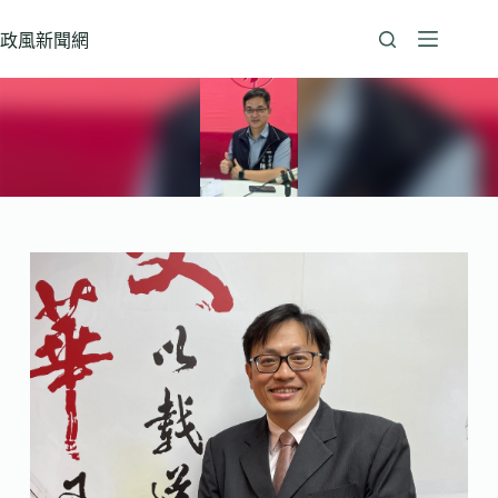
跳
至
政風新聞網
主
要
內
容