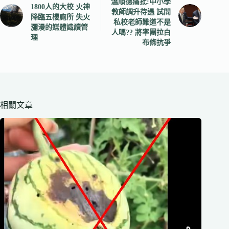
溫順德痛批:中小學
1800人的大校 火神
教師調升待遇 試問
降臨五樓廁所 失火
私校老師難道不是
瀰漫的媒體識讀管
人嗎?? 將率團拉白
理
布條抗爭
相關文章