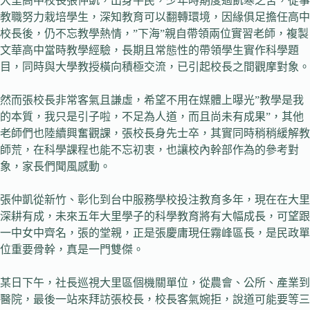
大里高中校長張仲凱，出身平民，少年時期度過飢寒之苦，從事
教職努力栽培學生，深知教育可以翻轉環境，因緣俱足擔任高中
校長後，仍不忘教學熱情，”下海”親自帶領兩位實習老師，複製
文華高中當時教學經驗，長期且常態性的帶領學生實作科學題
目，同時與大學教授橫向積極交流，已引起校長之間觀摩對象。
然而張校長非常客氣且謙虛，希望不用在媒體上曝光”教學是我
的本質，我只是引子啦，不足為人道，而且尚未有成果”，其他
老師們也陸續興奮觀課，張校長身先士卒，其實同時稍稍緩解教
師荒，在科學課程也能不忘初衷，也讓校內幹部作為的參考對
象，家長們聞風感動。
張仲凱從新竹、彰化到台中服務學校投注教育多年，現在在大里
深耕有成，未來五年大里學子的科學教育將有大幅成長，可望跟
一中女中齊名，張的堂親，正是張慶庸現任霧峰區長，是民政單
位重要骨幹，真是一門雙傑。
某日下午，社長巡視大里區個機關單位，從農會、公所、產業到
醫院，最後一站來拜訪張校長，校長客氣婉拒，說道可能要等三