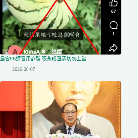
農會FB遭冒用詐騙 張永成澄清切勿上當
2026-08-07