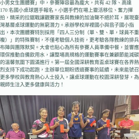
小男女生團體賽」中，參賽陣容最為龐大，共有 42 隊、高達
170 名國小桌球選手報名。小選手們在場上靈活移位、奮力揮
拍，精采的拉鋸戰讓觀賽家長與教練的加油聲不絕於耳，展現臺
灣基層桌球運動的無窮潛力。承辦學校岸裡國小與翁子國小指
出，本次團體賽特別採用「四人三分制（單、雙、單，球員不重
複）」的特殊賽制，不僅考驗個人技術，更考驗各隊教練的排兵
布陣與團隊默契。大會也貼心為所有參賽人員準備中餐，並響應
環保推動自備飲用水，讓整場高規格的運動賽事在兼顧節能減碳
的溫馨氛圍下圓滿進行。第一屆全國深耕教育盃桌球賽在各界熱
烈支持下成功起跑，主辦單位期盼透過賽事的延續，未來能號召
更多學校與教育熱心人士投入，讓桌球運動在校園深耕發芽，為
親師生注入更多健康與活力！