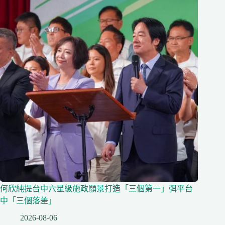
何欣純提台中六星級施政願景打造「三個第一」弭平台
中「三個落差」
2026-08-06