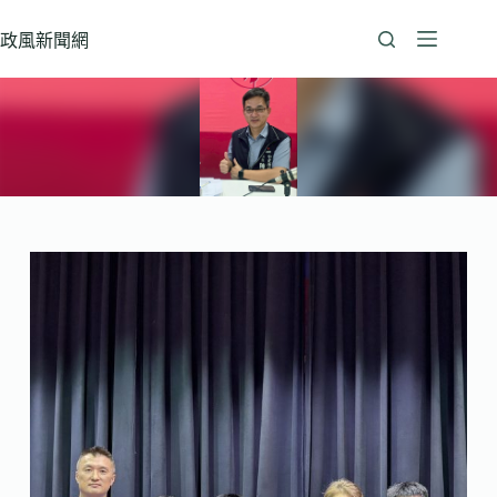
跳
至
政風新聞網
主
要
內
容