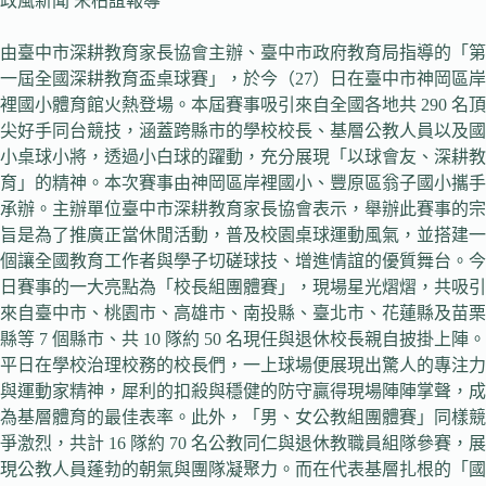
政風新聞 宋柏誼報導
由臺中市深耕教育家長協會主辦、臺中市政府教育局指導的「第
一屆全國深耕教育盃桌球賽」，於今（27）日在臺中市神岡區岸
裡國小體育館火熱登場。本屆賽事吸引來自全國各地共 290 名頂
尖好手同台競技，涵蓋跨縣市的學校校長、基層公教人員以及國
小桌球小將，透過小白球的躍動，充分展現「以球會友、深耕教
育」的精神。本次賽事由神岡區岸裡國小、豐原區翁子國小攜手
承辦。主辦單位臺中市深耕教育家長協會表示，舉辦此賽事的宗
旨是為了推廣正當休閒活動，普及校園桌球運動風氣，並搭建一
個讓全國教育工作者與學子切磋球技、增進情誼的優質舞台。今
日賽事的一大亮點為「校長組團體賽」，現場星光熠熠，共吸引
來自臺中市、桃園市、高雄市、南投縣、臺北市、花蓮縣及苗栗
縣等 7 個縣市、共 10 隊約 50 名現任與退休校長親自披掛上陣。
平日在學校治理校務的校長們，一上球場便展現出驚人的專注力
與運動家精神，犀利的扣殺與穩健的防守贏得現場陣陣掌聲，成
為基層體育的最佳表率。此外，「男、女公教組團體賽」同樣競
爭激烈，共計 16 隊約 70 名公教同仁與退休教職員組隊參賽，展
現公教人員蓬勃的朝氣與團隊凝聚力。而在代表基層扎根的「國