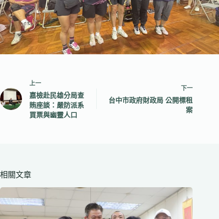
上一
下一
嘉檢赴民雄分局查
台中市政府財政局 公開標租
賄座談：嚴防派系
案
買票與幽靈人口
相關文章