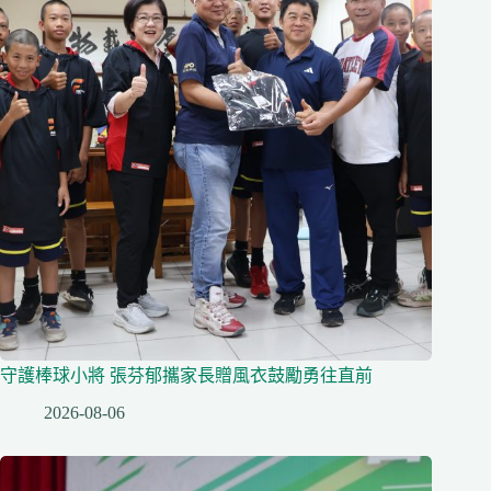
守護棒球小將 張芬郁攜家長贈風衣鼓勵勇往直前
2026-08-06