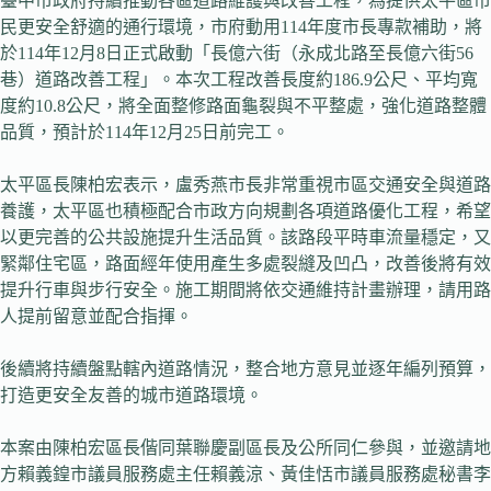
臺中市政府持續推動各區道路維護與改善工程，為提供太平區市
民更安全舒適的通行環境，市府動用114年度市長專款補助，將
於114年12月8日正式啟動「長億六街（永成北路至長億六街56
巷）道路改善工程」。本次工程改善長度約186.9公尺、平均寬
度約10.8公尺，將全面整修路面龜裂與不平整處，強化道路整體
品質，預計於114年12月25日前完工。
太平區長陳柏宏表示，盧秀燕市長非常重視市區交通安全與道路
養護，太平區也積極配合市政方向規劃各項道路優化工程，希望
以更完善的公共設施提升生活品質。該路段平時車流量穩定，又
緊鄰住宅區，路面經年使用產生多處裂縫及凹凸，改善後將有效
提升行車與步行安全。施工期間將依交通維持計畫辦理，請用路
人提前留意並配合指揮。
後續將持續盤點轄內道路情況，整合地方意見並逐年編列預算，
打造更安全友善的城市道路環境。
本案由陳柏宏區長偕同葉聯慶副區長及公所同仁參與，並邀請地
方賴義鍠市議員服務處主任賴義涼、黃佳恬市議員服務處秘書李