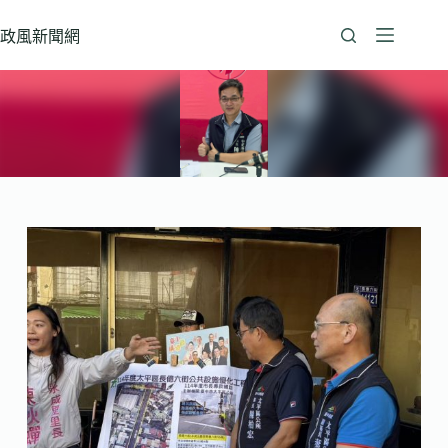
跳
至
政風新聞網
主
要
內
容