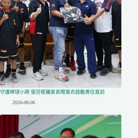
守護棒球小將 張芬郁攜家長贈風衣鼓勵勇往直前
2026-08-06