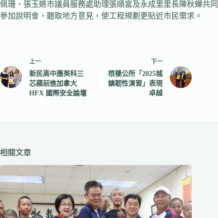
佩珊、張玉嬿市議員服務處助理張順富及永成里里長陳秋蟬共同
參加說明會，聽取地方意見，使工程規劃更貼近市民需求。
上一
下一
新民高中應英科三
梧棲公所「2025城
芯蘋前進加拿大
鎮韌性演習」表現
HFX 國際安全論壇
卓越
相關文章