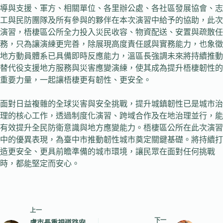
導與支援、軍方、相關單位、各里辦公處、各社區發展協會、志
工與民防團隊及所有參與的夥伴在本次演習中給予的協助，此次
演習，梧棲區公所全力投入災民收容、物資配送、安置與疏散任
務，只為讓演練更完善，除展現高度責任感與實務能力，也象徵
地方動員體系已具備即時反應能力，溫區長強調未來將持續推動
替代役支援地方服務與災害應變演練，使其成為提升梧棲韌性的
重要力量，一起讓梧棲更有韌性、更安全。
面對日益複雜的全球災害與安全挑戰，提升城鎮韌性已是城市治
理的核心工作，透過制度化演習、跨域合作及在地治理並行，能
有效提升全民防衛意識與地方應變能力。梧棲區公所在此次演習
中的優異表現，為臺中市推動韌性城市奠定關鍵基礎。將持續打
造更安全、更具前瞻準備的城市環境，讓民眾在面對任何挑戰
時，都能堅定而安心。
上一
下一
盧市長重視道路安