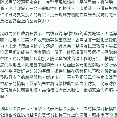
隊與民間資源緊密合作，完整呈現城鎮在「平時整備、戰時動
員、災時應變」三合一的韌性運作模式。此次獲獎，不僅是對同
仁平日防救災投入的肯定，更展現地方機關在提升全民防衛能量
及社區安全上的堅實努力。
民政局吳世瑋局長表示，梧棲區為海線地區的重要城鎮，面臨海
嘯、地震、工業意外及戰備等多重風險，更需落實一體化應變能
力，未來將持續推動防災演練、社區自主整備及民眾教育，讓每
位居民都能成為守護家園的一份子，此獎項屬於整個梧棲團隊的
榮耀，也是對同仁長期投入防災與韌性治理工作的肯定。梧棲位
處海線地區，既是臺中國際門戶，也面臨多元風險挑戰，公所必
須在平時做好更充分的準備，確保居民在各種情境下都能獲得最
及時且安全的應變服務。感謝市府、軍方及相關單位在本次演習
中給予的協助，並承諾未來將持續推動社區自主防災、民眾防衛
教育及救災應變系統，讓梧棲成為更具韌性、更加安全的海港小
鎮。
溫國宏區長表示，很榮幸代表梧棲區受獎，此次得獎是對梧棲區
公所團隊在防災整備與替代役動員工作上的肯定，感謝市府的指