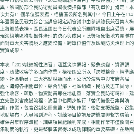
臺中市梧棲區公所在「2025城鎮韌性演習」中積極協力、執行優
異，獲國防部全民防衛動員署後備指揮部「有功單位」肯定，本
次共有11 個單位獲表揚，梧棲區公所名列其中。今日上午在114
年臺閩全民戰力綜合協調會報定期會議中由參謀總長兼召集人梅
上將頒獎表揚。區長溫國宏今日代表公所團隊親自出席受獎，展
現海線地區推動韌性治理的決心與成果。此獎項象徵地方團隊在
面對重大災害情境之應變整備、跨單位協作及區域防災治理上的
實質成果。
本次「2025城鎮韌性演習」涵蓋災情通報、緊急應變、資源調
度、疏散收容等多面向作業，梧棲區公所以「跨域整合、精準應
變、社區動員」三大亮點脫穎而出，公所於演習中與市府各局
處、海線各相關單位、結合里鄰、社區組織、民防及志工團隊，
強化收容、疏散、物資動員等在地能量，落實全民防衛精神，建
立完整災害應變流程。演習中也同步進行「替代備役召集與演
訓」作業，包含召訓名冊彙整、通知作業、後勤支援統整、召集
地點場布、人員報到流程、訓練項目協調及跨機關聯繫等環節，
確保召集程序流暢、訓練項目能順利完成。相關作業不僅攸關召
集制度的執行，更是整體演習得以成功仰賴的重要基礎。在地團