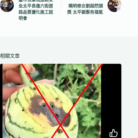
全太平長億六街道
曉明修女劉超然頒
路品質優化施工說
獎 太平銀髮有福氣
明會
相關文章