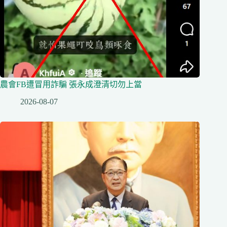
農會FB遭冒用詐騙 張永成澄清切勿上當
2026-08-07