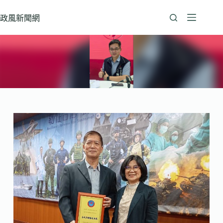
跳
至
政風新聞網
主
要
內
容