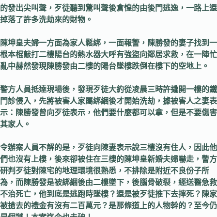
的發出尖叫聲，歹徒聽到驚叫聲後倉惶的由後門逃逸，一路上還
掉落了許多洗劫來的財物。
陳坤皇夫婦一方面為家人鬆綁，一面報警，陳勝發的妻子找到一
根本棍敲打二樓陽台的熱水器大呼有強盜向鄰居求救，在一陣忙
亂中赫然發現陳勝發由二樓的陽台墜樓跌倒在樓下的空地上。
警方人員抵達現場後，發現歹徒大約從凌晨三時許撬開一樓的鐵
門診侵入，先將被害人家屬綁綑後才開始洗劫，據被害人之妻表
示：陳勝發曾向歹徒表示，他們要什麼都可以拿，但是不要傷害
其家人。
令辦案人員不解的是，歹徒向陳妻表示說三樓沒有住人，因此他
們也沒有上樓，後來卻被住在三樓的陳坤皇新婚夫婦嚇走，警方
研判歹徒對陳宅的地理環境很熟悉，不排除是附近不良份子所
為，而陳勝發是被綁綑後由二樓墜下，後腦骨破裂，經送醫急救
不治死亡，他到底是逃跑時墜樓？還是被歹徒推下去摔死？陳家
被搶去的禮金有沒有二百萬元？是那條道上的人物幹的？至今仍