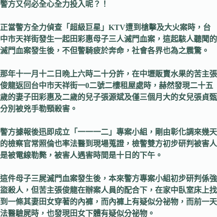
警方又何必全心全力投入呢？！
正當警方全力偵查「超級巨星」
KTV
遭到槍擊及大火案時，台
中市天祥街發生一起田彩惠母子三人滅門血案，這起駭人聽聞的
滅門血案發生後，不但警騎疲於奔命，社會各界也為之震驚。
那年十一月十二日晩上六時二十分許，在中壢販賣水果的苦主張
俊龍返回台中市天祥街一
0
二號二樓租屋處時，赫然發現二十五
歲的妻子田彩惠及二歲的兒子張源斌及僅三個月大的女兒張貞甄
分別被兇手勒頸殺害。
警方據報後迅即成立「一一一二」專案小組，剛由彰化調來幾天
的檢察官常照倫也率法醫到現場蒐證，檢警雙方初步研判被害人
是被電線勒斃，被害人遇害時間是十日的下午。
這件母子三屍滅門血案發生後，本來警方專案小組初步研判係強
盜殺人，但苦主張俊龍在辦案人員的配合下，在家中臥室床上找
到一條其妻田女穿著的內褲，而內褲上有疑似分祕物，而前一天
法醫驗屍時，也發現田女下體有疑似分祕物。