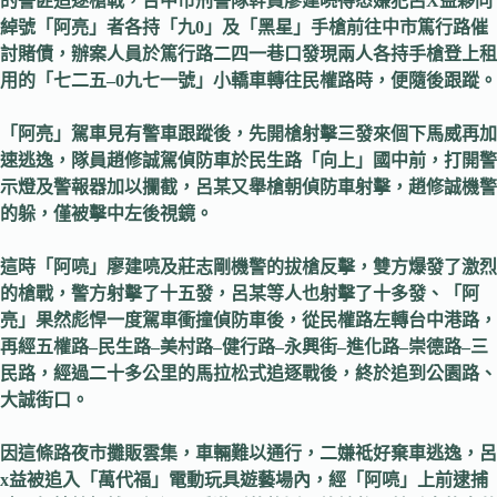
的警匪追逐槍戰，台中市刑警隊幹員廖建喨得悉嫌犯呂
X
益夥同
綽號「阿亮」者各持「九
0
」及「黑星」手槍前往中市篤行路催
討賭債，辦案人員於篤行路二四一巷口發現兩人各持手槍登上租
用的「七二五–
0
九七一號」小轎車轉往民權路時，便隨後跟蹤。
「阿亮」駕車見有警車跟蹤後，先開槍射擊三發來個下馬威再加
速逃逸，隊員趙修誠駕偵防車於民生路「向上」國中前，打開警
示燈及警報器加以攔截，呂某又舉槍朝偵防車射擊，趙修誠機警
的躲，僅被擊中左後視鏡。
這時「阿喨」廖建喨及莊志剛機警的拔槍反擊，雙方爆發了激烈
的槍戰，警方射擊了十五發，呂某等人也射擊了十多發、「阿
亮」果然彪悍一度駕車衝撞偵防車後，從民權路左轉台中港路，
再經五權路
–
民生路
–
美村路
–
健行路
–
永興街
–
進化路
–
崇德路
–
三
民路，經過二十多公里的馬拉松式追逐戰後，終於追到公園路、
大誠街口。
因這條路夜市攤販雲集，車輛難以通行，二嫌祗好棄車逃逸，呂
x
益被追入「萬代福」電動玩具遊藝場內，經「阿喨」上前逮捕