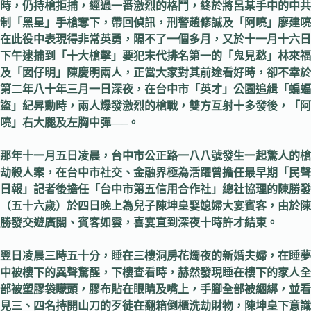
時，仍持槍拒捕，經過一番激烈的格鬥，終於將呂某手中的中共
制「黑星」手槍奪下，帶回偵訊，刑警趙修誠及「阿喨」廖建喨
在此役中表現得非常英勇，隔不了一個多月，又於十一月十六日
下午逮捕到「十大槍擊」要犯末代排名第一的「鬼見愁」林來福
及「囡仔明」陳慶明兩人，正當大家對其前途看好時，卻不幸於
第二年八十年三月一日深夜，在台中市「英才」公園追緝「蝙蝠
盜」紀昇勳時，兩人爆發激烈的槍戰，雙方互射十多發後，「阿
喨」右大腿及左胸中彈
—–
。
那年十一月五日凌晨，台中市公正路一八八號發生一起驚人的槍
劫殺人案，在台中市社交、金融界極為活躍曾擔任最早期「民聲
日報」記者後擔任「台中市第五信用合作社」總社協理的陳勝發
（五十六歲）於四日晚上為兒子陳坤皇娶媳婦大宴賓客，由於陳
勝發交遊廣闊、賓客如雲，喜宴直到深夜十時許才結束。
翌日凌晨三時五十分，睡在三樓洞房花燭夜的新婚夫婦，在睡夢
中被樓下的異聲驚醒，下樓查看時，赫然發現睡在樓下的家人全
部被塑膠袋矇頭，膠布貼在眼睛及嘴上，手腳全部被綑綁，並看
見三、四名持開山刀的歹徒在翻箱倒櫃洗劫財物，陳坤皇下意識