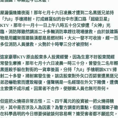
是個謎！本案迄今也未破！
屋漏偏逢連夜雨！那年七月十六日凌晨才遭到二名黑道兄弟持
「九
0
」手槍掃射，打成蜂窩似的台中市漢口路「超級巨星」
KTV
，那年十一月十一日上午八時五十分又慘遭「火神」光
臨，消防隊雖然調派二十多輛消防車趕往現場搶救，由於該建築
物是用鐵架搭建裝潢都是易燃材料，大火一發不可收捨，經一百
多位消防人員搶救，火勢於十時零三分才被控制。
這家豪華
KTV
原由股東多人投資經營，因為生意不好股東間經
常發生摩擦，那年七月十六日凌晨一時三十分，曾發生二名年輕
黑道殺手躲在對街的一貨車後面，分持「九
0
」手槍朝該
KTV
掃
射二十多發，掃射案發生後，該店股東對外矢口否認曾遭黑道兄
弟恐嚇勒索而遭致報復，僅聲稱是一名經理在外欠下賭債，遭債
主索債不成示威，因業者不合作，使辦案人員也無可奈何。
但這把火燒得非常古怪，三、四千萬元的投資被一把火燒得精
光，其中是否涉及人為因素？為警方調查的重點，但這種案子雖
在科學昌明的今日想要偵破談何容易啊？連受害者都不願追究，