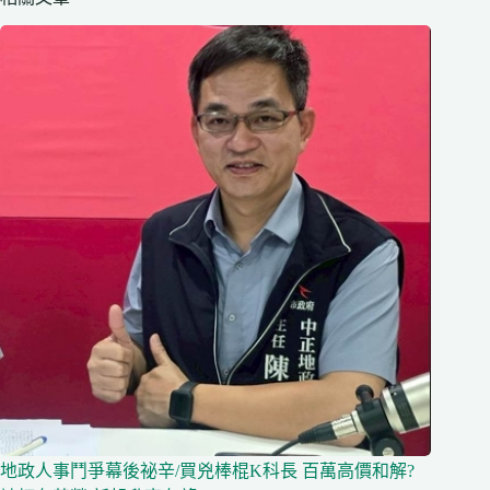
地政人事鬥爭幕後祕辛/買兇棒棍K科長 百萬高價和解?