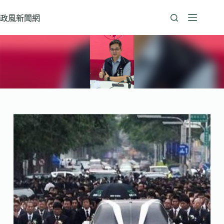
跳
至
政風新聞網
主
要
內
容