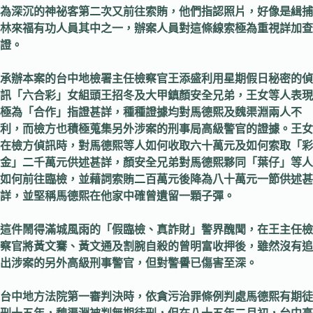
為深沉的神祕客第二次又前往索賄，他們指認照片，好像是緝捕
林來福有功人員其中之一，辦案人員對這條線索極為重視詳加查
證。
承辦本案的台中地檢署主任檢察官王添盛利用星期假日秘密的偵
訊「六合彩」女組頭王招冬及大甲鎮顏安全兄弟，王女等人表現
極為「合作」指證甚詳，種種證據均對馬德熙及魏渠淵兩人不
利，而檢方也積極蒐集另外涉案的刑事局高級警官的證據。王女
在檢方偵訊時，對馬德熙等人如何收取六十萬元及如何索取「彩
金」二千萬元供述甚詳，顏安全兄弟對馬德熙夥同「葉仔」等人
如何前往臨檢，並藉詞索賄二百萬元後降為八十萬元一節供述甚
詳，並堅稱馬德熙在他家中確曾遺留一顆子彈。
這件鬧得滿城風雨的「假臨檢、真詐財」警界醜聞，在王主任檢
察官將黃文騫、黃文通及割腕自殺的曾明富收押後，雖然沒有追
出涉案的另外高級刑事警官，但對警譽已傷害至深。
台中地方法院第一審判決時，依貪污治罪條例判處馬德熙有期徒