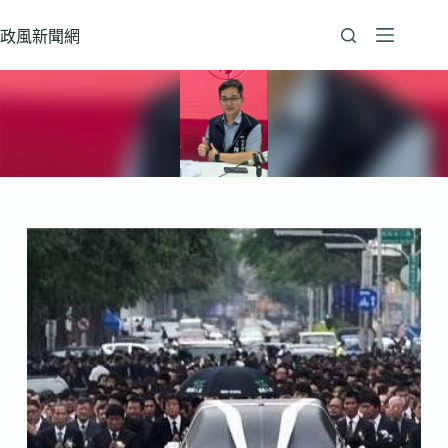
跳
至
政風新聞網
主
要
內
容