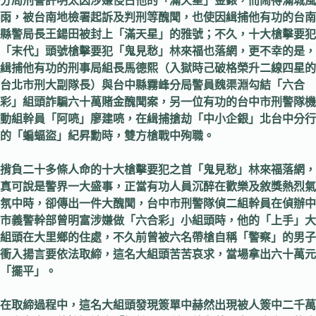
分局刑警許明太因涉嫌侵占他的「滿天星」金錶，而鬧得滿城風
雨，被台南地檢署起訴及判刑等醜聞，也使因緝捕他有功的台南
縣警局長王鍚田被封上「滿天星」的雅號；不久，十大槍擊要犯
「末代」頭號槍擊要犯「鬼見愁」林來福也落網，更不幸的是，
緝捕他有功的刑事局組長馬德熙（入獄時己破格榮升二線四星的
台北市刑大副隊長）與台中縣霧峰分局警員魏渠淵勾結「六合
彩」組頭詐騙六十萬賭金醜聞案，另一位有功的台中市刑警隊機
動組幹員「阿喨」廖建喨，在緝捕搶劫「中小企銀」北台中分行
的「蝙蝠盜」紀昇勳時，雙方槍戰中殉職。
揹負二十多條人命的十大槍擊要犯之首「鬼見愁」林來福落網，
真可說是警界一大盛事，正當有功人員沉醉在歡樂及敘獎熱烈氣
氛中時，卻傳出一件大醜聞，台中市刑警隊偵二組幹員在偵辦中
市義警幹部曾明富涉嫌做「六合彩」小組頭時，他的「上手」大
組頭在大里鄉的住處，不久前曾被六名帶槍自稱「警察」的男子
衝入揚言要依法取締，這名大組頭苦苦哀求，當場拿出六十萬元
「擺平」。
在取締過程中，這名大組頭發現簽單中赫然出現被人簽中二千萬