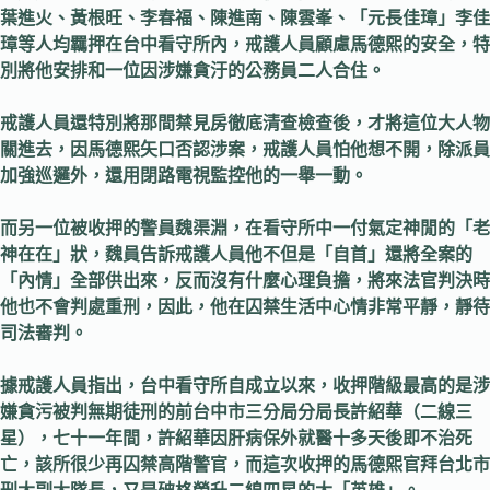
葉進火、黃根旺、李春福、陳進南、陳雲峯、「元長佳璋」李佳
璋等人均羈押在台中看守所內，戒護人員顧慮馬德熙的安全，特
別將他安排和一位因涉嫌貪汙的公務員二人合住。
戒護人員還特別將那間禁見房徹底清查檢查後，才將這位大人物
關進去，因馬德熙矢口否認涉案，戒護人員怕他想不開，除派員
加強巡邏外，還用閉路電視監控他的一舉一動。
而另一位被收押的警員魏渠淵，在看守所中一付氣定神閒的「老
神在在」狀，魏員告訴戒護人員他不但是「自首」還將全案的
「內情」全部供出來，反而沒有什麼心理負擔，將來法官判決時
他也不會判處重刑，因此，他在囚禁生活中心情非常平靜，靜待
司法審判。
據戒護人員指出，台中看守所自成立以來，收押階級最高的是涉
嫌貪污被判無期徒刑的前台中市三分局分局長許紹華（二線三
星），七十一年間，許紹華因肝病保外就醫十多天後即不治死
亡，該所很少再囚禁高階警官，而這次收押的馬德熙官拜台北市