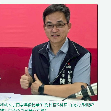
地政人事鬥爭幕後祕辛/買兇棒棍K科長 百萬高價和解?
被打有苦勞 新朝升官有望?