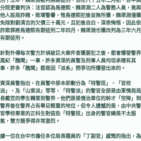
刑十五年，魏渠淵被判無期徒刑，但在八十五年二月初，台中高
分院更審判決：法官認為馬德熙、魏渠淵二人為警務人員，竟與
他人設局詐賭，敗壞警譽，惟馬德熙犯後並無所獲，魏渠淵僅獲
免除對劉清吉的欠債三十萬元，且犯後自白、深表悔悟，因此依
詐欺罪將馬德熙有期徒刑二年四月，魏渠淵也獲改判為三年六月
有期徒刑。
針對外傳每次警方於偵破巨大案件查獲要犯之後，都會爆發警界
風紀「醜聞」一事，許多資深的員警及刑事人員均坦承確有其
事，許多「醜聞」都是因「派系」問爭功所爆發出來的。
資深員警指出，在員警中原本即劃分為「特警班」、「官校
派」、及「山東派」等等，「特警派」的警官全部是由軍情局局
長戴笠的學生轉業到警界，他們原是情治單位的幹才「空降」到
警界後在警界占有舉足輕重的地位，但令人遺憾的是，由中央警
官學校畢業的正科生對這些「特警班」出身的警官總是不太服
氣，雙方競爭得非常激烈。
據一位在台中市擔任多位局長隨員的「丁副官」感慨的指出，為