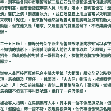
舉，刑事局會同中市刑警隊偵二組在四分局協和派出所偵訊涉案
的曾明富，而曾妻指控辦案人員「刑求」灌水，曾明富也在「澄
清」醫院上演「割腕自殺秀」，並在浴室牆上用血書寫以死明志
來表明「冤枉」，後來醫師雖然發現曾明富割腕時並沒有割斷大
動脈，但在他又是「刑求」又是割腕的雙重威脅下，不敢繼續偵
辦。
二十五日晚上，霧峰分局新平派出所警員魏渠淵向檢察官坦承在
不知情的情形下，陪同曾明富等人前往大里市取締「大組頭」王
招冬，魏員的指控對曾某一夥極為不利，檢警雙方將加快偵辦的
腳步。
辦案人員再接再厲偵訊台中縣大甲鎮「大組頭」顏安全兄弟時發
現，馬德熙及「葉仔」、魏渠淵、「肉吉仔」劉清吉、楊輝照等
人於十月十六日前往臨檢，索賄二百萬後降為八十萬元時，當場
馬德熙不但寫下呼叫器號碼，還打了一通假電話。
據被害人指稱，在馬德熙等人中，其中有一位不像黑道兄弟，但
在「假臨檢」時一語不發，表現得很深沉，他們事後發現這名頗