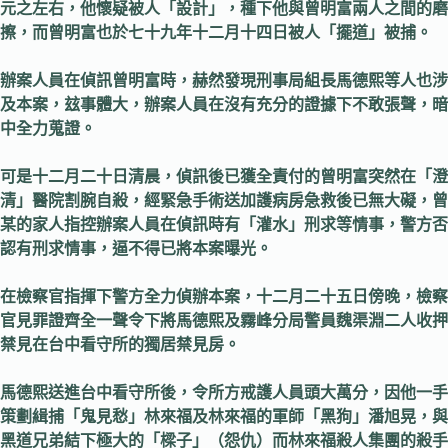
元之左右，他懷疑被人「設計」，種下他與曾明富兩人之間的磨
擦，而曾明富也於七十九年十二月十四日被人「擺道」被捕。
辦案人員在偵訊曾明富時，赫然發現刑事局組長馬德熙等人也涉
及本案，玆事體大，辦案人員在沒有充分的證據下不敢張聲，暗
中全力蒐證。
可是十二月二十日清晨，偵訊後已獲全責付的曾明富突然在「澄
清」醫院割腕自殺，經緊急手術送加護病房急救後已無大礙，曾
某的家人指控辦案人員在偵訊時有「灌水」刑求等情事，警方否
認有刑求情事，逼不得已將本案曝光。
在檢察官指揮下警方全力偵辦本案，十二月二十五日傍晚，檢察
官見罪證齊全一聲令下將馬德熙及霧峰分局警員魏渠淵二人收押
禁見在台中看守所的獨居禁見房。
馬德熙送進台中看守所後，令所方戒護人員頭大萬分，因他一手
策劃緝捕「鬼見愁」林來福及林來福的軍師「黑狗」潘旭晃，與
黑道兄弟結下極大的「樑子」（怨仇）而林來福殺人集團的殺手