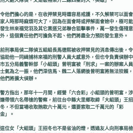
刑大副大隊長，又是破格榮升二線四星的大「英雄」。
令他們擔心的是，在收押禁見時還容易戒護，不久解禁可以面會
家人時那時麻煩可大了，因為在面會時或押解面會途中，極可能
發生林來福党羽及其它黑道兄弟聯合狙擊事件，萬一發生傷殘意
外，這個責任他們可擔負不起、他們將盡全力預防發生意外。
前刑事局偵二隊偵五組組長馬德熙被收押禁見的消息傳出後，令
協助他一同緝捕林來福的刑警人員大感意外，但也令負責偵辦中
市五分局義警幹部「小組頭」曾明富被「刑求」一案的辦案人員
士氣為之一振，他們深信馬、魏二人落網後曾明富將無法狡賴，
他們將擴大偵辦。
警方指出，那年十一月間，經營「六合彩」小組頭的曾明富，涉
嫌帶領六名帶槍的警察，前往台中縣大里鄉取締「大組頭」王招
冬，不但當場收取賄款六十萬元，還要索取二千萬元的「彩
金」。
這位女「大組頭」王招冬也不是省油的燈，透過友人向刑事局檢