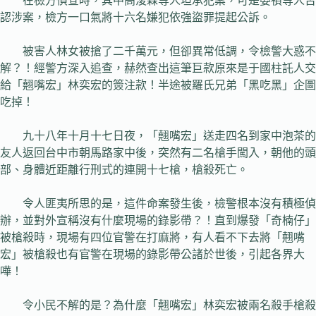
在檢方偵查時，其中高浚森等人坦承犯案，可是晏禎等人否
認涉案，檢方一口氣將十六名嫌犯依強盜罪提起公訴。
被害人林女被搶了二千萬元，但卻異常低調，令檢警大惑不
解？！經警方深入追查，赫然查出這筆巨款原來是于國柱託人交
給「翹嘴宏」林奕宏的簽注款！半途被羅氏兄弟「黑吃黑」企圖
吃掉！
九十八年十月十七日夜，「翹嘴宏」送走四名到家中泡茶的
友人返回台中市朝馬路家中後，突然有二名槍手闖入，朝他的頭
部、身體近距離行刑式的連開十七槍，槍殺死亡。
令人匪夷所思的是，這件命案發生後，檢警根本沒有積極偵
辦，並對外宣稱沒有什麼現場的錄影帶？！直到爆發「奇楠仔」
被槍殺時，現場有四位官警在打麻將，有人看不下去將「翹嘴
宏」被槍殺也有官警在現場的錄影帶公諸於世後，引起各界大
嘩！
令小民不解的是？為什麼「翹嘴宏」林奕宏被兩名殺手槍殺