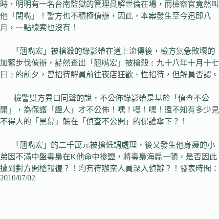
時，明明有一名台南監獄的管理員解世倫在場，而檢察官竟然叫
他「閉嘴」！警方也不積極偵辦，因此，本案發生至今迅即八
月，一點線索也沒有！
「翹嘴宏」被槍殺的錄影帶在道上流傳後，檢方氣急敗壞的
加緊步伐偵辦，赫然查出「翹嘴宏」被槍殺﹝九十八年十月十七
日﹞的前夕，曾招待解員前往夜店狂歡、性招待，但解員否認。
檢警雙方異口同聲的說，不公佈錄影帶是基於「偵查不公
開」，為保護「證人」才不公佈！嘿！嘿！嘿！還不知有多少見
不得人的「黑幕」躲在「偵查不公開」的保護傘下？！
「翹嘴宏」的二千萬元被搶低調處理，後又發生他身邊的小
弟因不滿中盤毒梟在K他命中掺鹽，將毒梟海扁一頓，是否因此
遭到對方開槍報復？！均有待辦案人員深入偵辦？！發表時間：
2010/07/02