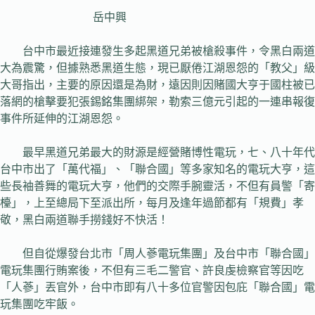
岳中興
台中市最近接連發生多起黑道兄弟被槍殺事件，令黑白兩道
大為震驚，但據熟悉黑道生態，現已厭倦江湖恩怨的「教父」級
大哥指出，主要的原因還是為財，遠因則因賭國大亨于國柱被已
落網的槍擊要犯張錫銘集團綁架，勒索三億元引起的一連串報復
事件所延伸的江湖恩怨。
最早黑道兄弟最大的財源是經營賭博性電玩，七、八十年代
台中市出了「萬代福」、「聯合國」等多家知名的電玩大亨，這
些長袖善舞的電玩大亨，他們的交際手腕靈活，不但有員警「寄
檯」，上至總局下至派出所，每月及逢年過節都有「規費」孝
敬，黑白兩道聯手撈錢好不快活！
但自從爆發台北市「周人蔘電玩集團」及台中市「聯合國」
電玩集團行賄案後，不但有三毛二警官、許良虔檢察官等因吃
「人蔘」丟官外，台中市即有八十多位官警因包庇「聯合國」電
玩集團吃牢飯。