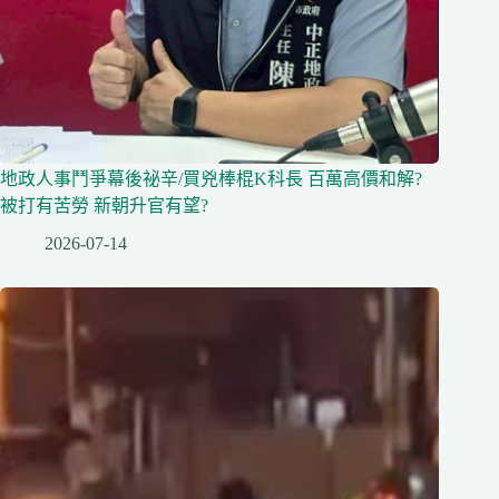
地政人事鬥爭幕後祕辛/買兇棒棍K科長 百萬高價和解?
被打有苦勞 新朝升官有望?
2026-07-14