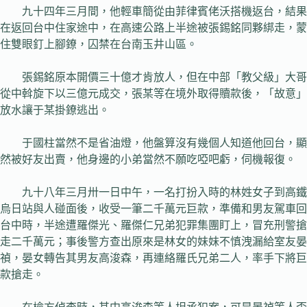
九十四年三月間，他輕車簡從由菲律賓佬沃搭機返台，結果
在返回台中住家途中，在高速公路上半途被張錫銘同夥綁走，蒙
住雙眼釘上腳鐐，囚禁在台南玉井山區。
張錫銘原本開價三十億才肯放人，但在中部「教父級」大哥
從中斡旋下以三億元成交，張某等在境外取得贖款後，「故意」
放水讓于某掛鐐逃出。
于國柱當然不是省油燈，他盤算沒有幾個人知道他回台，顯
然被好友出賣，他身邊的小弟當然不願吃啞吧虧，伺機報復。
九十八年三月卅一日中午，一名打扮入時的林姓女子到高鐵
烏日站與人碰面後，收受一筆二千萬元巨款，準備和男友駕車回
台中時，半途遭羅傑光、羅傑仁兄弟犯罪集團盯上，冒充刑警搶
走二千萬元；事後警方查出原來是林女的妹妹不慎洩漏給室友晏
禎，晏女轉告其男友高浚森，再連絡羅氏兄弟二人，率手下將巨
款搶走。