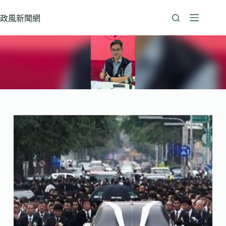
跳
至
政風新聞網
主
要
內
容