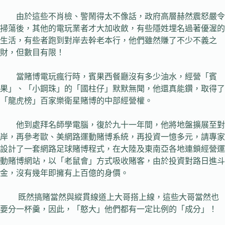
由於這些不肖檢、警鬧得太不像話，政府高層赫然震怒嚴令
掃蕩後，其他的電玩業者才大加收斂，有些隱姓埋名過著優渥的
生活，有些者跑到對岸去幹老本行，他們雖然賺了不少不義之
財，但數目有限！
當賭博電玩瘋行時，賓果西餐廳沒有多少油水，經營「賓
果」、「小鋼珠」的「國柱仔」默默無聞，他還真能鑽，取得了
「龍虎榜」百家樂衛星賭博的中部經營權。
他到處拜名師學電腦，復於九十一年間，他將地盤擴展至對
岸，再參考歐、美網路運動賭博系統，再投資一憶多元，請專家
設計了一套網路足球賭博程式，在大陸及東南亞各地連鎖經營運
動賭博網站，以「老鼠會」方式吸收賭客，由於投資對路日進斗
金，沒有幾年即擁有上百億的身價。
既然搞賭當然與縱貫線道上大哥搭上線，這些大哥當然也
要分一杯羹，因此，「憨大」他們都有一定比例的「成分」！