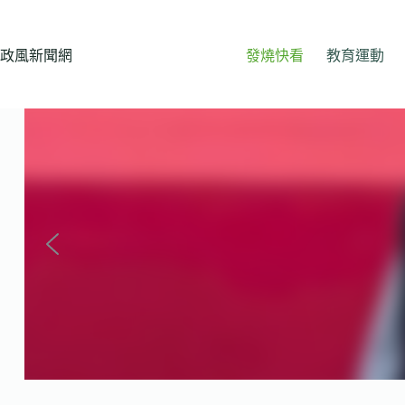
跳
至
主
政風新聞網
發燒快看
教育運動
要
內
容