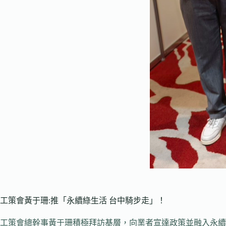
工策會黃于珊:推「永續綠生活 台中騎步走」！
工策會總幹事黃于珊積極拜訪基層，向業者宣達政策並融入永續