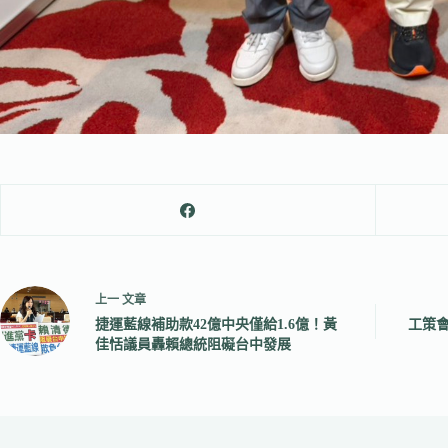
上一
文章
捷運藍線補助款42億中央僅給1.6億！黃
工策會
佳恬議員轟賴總統阻礙台中發展