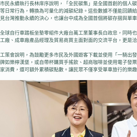
市民永續執行長林庠序說明，「全民碳集」是全國首創的個人碳
等日常行為，轉換為可量化的減碳紀錄。這些數據不僅能回饋給
見台灣推動永續的決心，也讓台中成為全國首個將碳存摺與單車
全球自行車踏板坐墊零組件大廠台萬工業董事長白政忠，同時也
工廠、成車廠產品經理及貿易商買主面對面的交流平台，更是洽
工策會說明，為鼓勵更多市民及外國遊客下載並使用「一騎出發
牌如樂檸漢堡，或自帶杯購買手搖飲、超商咖啡並使用電子發票
家消費，還可額外累積碳點數。讓民眾不僅享受單車旅行的樂趣，更能在生活各