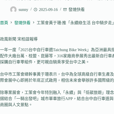
sunny
2025-09-16
發燒快看
首頁
發燒快看
工策會黃于珊:推「永續綠生活 台中騎步走
政風新聞 宋柏誼報導
一年一度「2025台中自行車週Taichung Bike Week
配件大廠台萬、桂盟、崑藤等，316家廠商參展秀出最新自行
採購自行車零組件，更可親自騎乘享受台中之美。
台中市工策會總幹事黃于珊表示，台中為全球高級自行車生產及
際會展中心即將於年底正式啟用，相信未來會舉辦許多國際級的
除專業展會，工策會今年特別融入「永續」與「低碳旅遊」理念
摺結合「一騎出發吧」城市單車旅行APP，結合台中自行車道
商圈與人文景點。