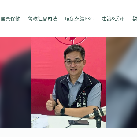
醫藥保健
警政社會司法
環保永續ESG
建設&房市