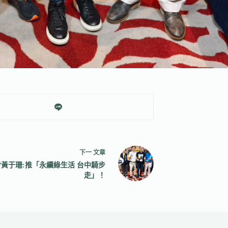
下一
文章
黃于珊:推「永續綠生活 台中騎步
走」！