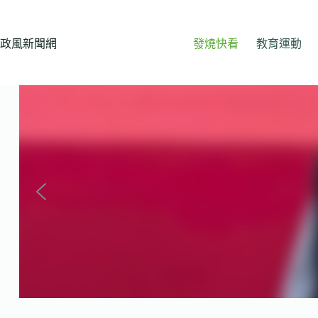
跳
至
主
政風新聞網
發燒快看
教育運動
要
內
容