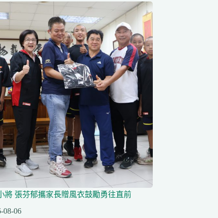
小將 張芬郁攜家長贈風衣鼓勵勇往直前
-08-06