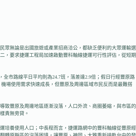
，民眾無論是出國旅遊或產業招商洽公，都缺乏便利的大眾運輸選
二，要求捷運工程局加速啟動豐科軸線捷運可行性評估，從短期
全市路線平日平均則為24.7班，落差達2.9倍；假日行經豐原路
26條，機場使用需求快速成長，但豐原及周邊區域市民反而是最難搭
導致豐原及周邊地區逐漸沒落，人口外流、商圈萎縮，與市區的
樣責無旁貸。
運培養使用人口；中長程而言，捷運路網中的豐科軸線從豐原經
翻轉原縣區的沒落困境，讓豐原、神岡、大雅重新接軌台中的發