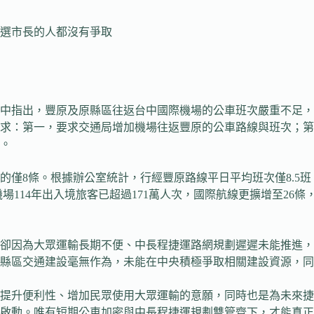
選市長的人都沒有爭取
告中指出，豐原及原縣區往返台中國際機場的公車班次嚴重不足
求：第一，要求交通局增加機場往返豐原的公車路線與班次；第
。
僅8條。根據辦公室統計，行經豐原路線平日平均班次僅8.5班，
國際機場114年出入境旅客已超過171萬人次，國際航線更擴增至
卻因為大眾運輸長期不便、中長程捷運路網規劃遲遲未能推進，
縣區交通建設毫無作為，未能在中央積極爭取相關建設資源，同
提升便利性、增加民眾使用大眾運輸的意願，同時也是為未來捷
啟動。唯有短期公車加密與中長程捷運規劃雙管齊下，才能真正