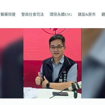
醫藥保健
警政社會司法
環保永續ESG
建設&房市