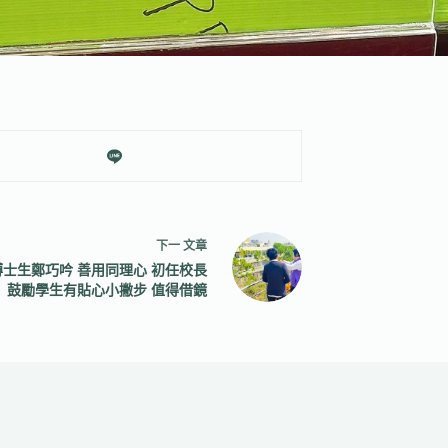
下一
文章
士生鄭巧吟 善用同理心 初任校長
鼓勵學生有貼心小撇步 值得借鏡