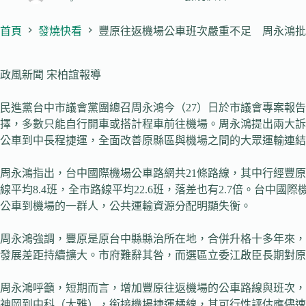
首頁
發燒快看
豐原往返機場公車班次嚴重不足 周永鴻批
政風新聞 宋柏誼報導
民進黨台中市議會黨團總召周永鴻今（27）日於市議會專案報
擇，多數只能自行開車或搭計程車前往機場。周永鴻提出兩大訴
公車到中長程捷運，全面改善原縣區與機場之間的大眾運輸連結
周永鴻指出，台中國際機場公車路網共21條路線，其中行經豐原的
線平均8.4班，全市路線平均22.6班，落差也有2.7倍。台中
公車到機場的一群人，公共運輸資源分配明顯失衡。
周永鴻強調，豐原是原台中縣縣治所在地，合併升格十多年來，
發展差距持續擴大。市府難辭其咎，而選區立委江啟臣長期對原
周永鴻呼籲，短期而言，增加豐原往返機場的公車路線與班次，
神岡到中科（大雅），銜接機場捷運橘線，其可行性評估應儘速