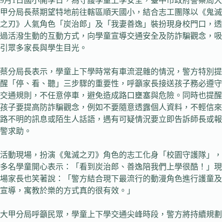
9月1日國小開學日，為守護學童上學安全，臺中市政府警察局大
甲分局長蔡期望特地前往轄區順天國小，結合志工團隊以《鬼滅
之刃》人氣角色「炭治郎」及「我妻善逸」裝扮現身校門口，透
過活潑生動的互動方式，向學童宣導交通安全及防詐騙觀念，吸
引眾多家長與學生目光。
蔡分局長表示，學童上下學時常有車流混雜的情況，警方特別提
醒「停、看、聽」三步驟的重要性，呼籲家長接送孩子務必遵守
交通規則，不任意停車，避免造成路口壅塞與危險。同時也提醒
孩子要提高防詐騙觀念，例如不要隨意透露個人資料，不輕信來
路不明的訊息或陌生人話語，遇有可疑情況要立即告訴師長或報
警求助。
活動現場，扮演《鬼滅之刃》角色的志工化身「校園守護隊」，
多名學童開心表示：「看到炭治郎、善逸陪我們上學很酷！」現
場家長也笑著說：「警方結合現下最流行的動漫角色進行護童及
宣導，寓教於樂的方式真的很有效。」
大甲分局呼籲民眾，學童上下學交通尖峰時段，警方將持續規劃