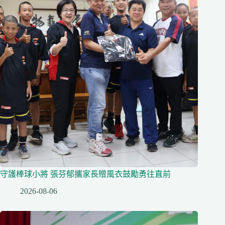
守護棒球小將 張芬郁攜家長贈風衣鼓勵勇往直前
2026-08-06