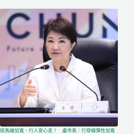
斑馬線加寬、行人安心走！ 盧市長：行穿線彈性加寬