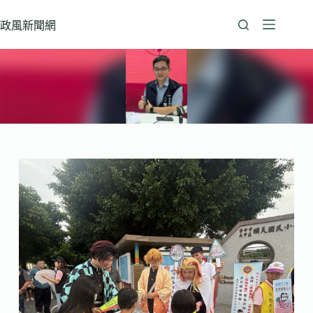
跳
至
政風新聞網
主
要
內
容