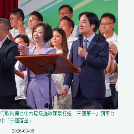
何欣純提台中六星級施政願景打造「三個第一」弭平台
中「三個落差」
2026-08-06