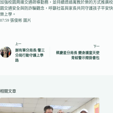
加強校園周邊交通疏導勤務，並持續透過寓教於樂的方式推廣校
園交通安全與防詐騙觀念，呼籲社區與家長共同守護孩子平安快
樂上學。
07:59 張俊彬 圖片
上一
下一
謝有筆分局長:警三
蔡慶星分局長 變身護童天使
分局行動守護上學
青蛙警示燈掛書包
路
相關文章